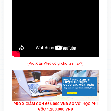
(Pro X tại Vted có gì cho teen 2k?)
PRO X GIẢM CÒN 666.000 VNĐ SO VỚI HỌC PHÍ
GỐC 1.200.000 VNĐ