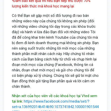
•Đảm bảo kết quả thi nếu Bạn tiếp thu được 70%
lượng kiến thức mà khoá học mang lại
Có thể Bạn sẽ gặp một số đối tượng đi rao bán
những video này của chúng tôi không xin phép (đối
với những video chúng tôi dạy trong các khóa trước
đây) và hành vi lừa đảo Bạn đối với những video Tôi
đã để công khai trên kênh Youtube của chúng tôi mà
bị đem đi kinh doanh thương mại không xin phép. Bạn
nên sáng suốt trước những lời mời mọc của những
thành phần mất nhân cách này. Hãy chứng tỏ nhân
cách của Bạn bằng cách hãy từ chối và chụp hình lại
đoạn mời mọc của chúng (Facebook, thông tin cá
nhân, đoạn chat mời mọc) và gửi cho chúng tôi để
có biện pháp xử lý chúng. Chúng tôi sẽ giữ bí mật cho
Bạn đồng thời gửi tặng Bạn phần quà và lời cảm ơn
chân thành.
Nhận xét của học viên về các khoá học tại Vted xem
tại link:
https://www.facebook.com/media/set/?
set=a.1369920146414690.1073741842.100001901544