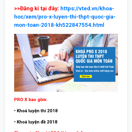
>>Đăng kí tại đây:
https://vted.vn/khoa-
hoc/xem/pro-x-luyen-thi-thpt-quoc-gia-
mon-toan-2018-kh522847554.html
PRO X bao gồm:
• Khoá luyện thi 2018
• Khoá luyện đề 2018