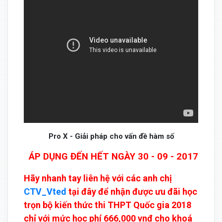
Pro X - Giải pháp cho vấn đề hàm số
ÁP DỤNG ĐẾN HẾT NGÀY 30 - 09 - 2017
Hãy nhanh tay liên hệ với các anh chị
CTV_Vted
tại đây để nhận được ưu đãi học
trọn bộ kiến thức thi THPT Quốc gia 2018
chỉ với mức học phí 666,000 vnđ cho khoá