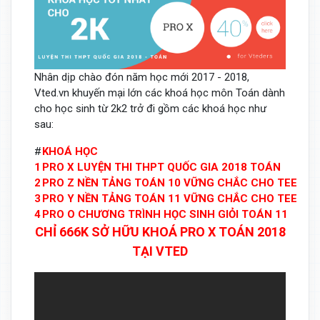
Nhân dịp chào đón năm học mới 2017 - 2018,
Vted.vn khuyến mại lớn các khoá học môn Toán dành
cho học sinh từ 2k2 trở đi gồm các khoá học như
sau:
#
KHOÁ HỌC
1
PRO X LUYỆN THI THPT QUỐC GIA 2018 TOÁN
2
PRO Z NỀN TẢNG TOÁN 10 VỮNG CHẮC CHO TEEN 2
3
PRO Y NỀN TẢNG TOÁN 11 VỮNG CHẮC CHO TEEN 2
4
PRO O CHƯƠNG TRÌNH HỌC SINH GIỎI TOÁN 11
CHỈ 666K SỞ HỮU KHOÁ PRO X TOÁN 2018
TẠI VTED