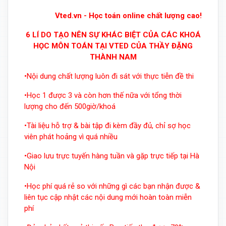
Vted.vn - Học toán online chất lượng cao!
6 LÍ DO TẠO NÊN SỰ KHÁC BIỆT CỦA CÁC KHOÁ
HỌC MÔN TOÁN TẠI VTED CỦA THẦY ĐẶNG
THÀNH NAM
•Nội dung chất lượng luôn đi sát với thực tiễn đề thi
•Học 1 được 3 và còn hơn thế nữa với tổng thời
lượng cho đến 500giờ/khoá
•Tài liệu hỗ trợ & bài tập đi kèm đầy đủ, chỉ sợ học
viên phát hoảng vì quá nhiều
•Giao lưu trực tuyến hàng tuần và gặp trực tiếp tại Hà
Nội
•Học phí quá rẻ so với những gì các bạn nhận được &
liên tục cập nhật các nội dung mới hoàn toàn miễn
phí