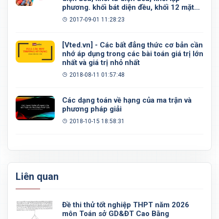
phương. khối bát diện đều, khối 12 mặt
đều, khối 20 mặt đều
2017-09-01 11:28:23
[Vted.vn] - Các bất đẳng thức cơ bản cần
nhớ áp dụng trong các bài toán giá trị lớn
nhất và giá trị nhỏ nhất
2018-08-11 01:57:48
Các dạng toán về hạng của ma trận và
phương pháp giải
2018-10-15 18:58:31
Liên quan
Đề thi thử tốt nghiệp THPT năm 2026
môn Toán sở GD&ĐT Cao Bằng