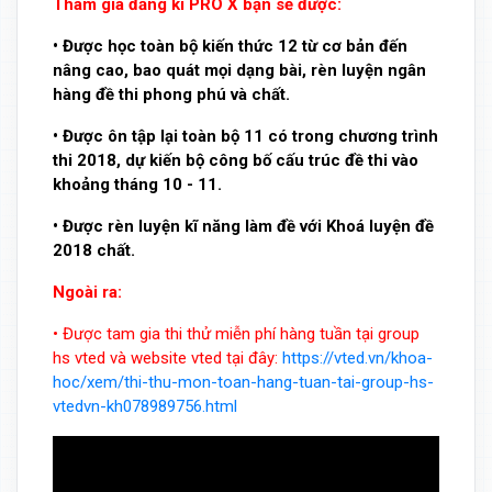
Tham gia đăng kí PRO X bạn sẽ được:
• Được học toàn bộ kiến thức 12 từ cơ bản đến
nâng cao, bao quát mọi dạng bài, rèn luyện ngân
hàng đề thi phong phú và chất.
• Được ôn tập lại toàn bộ 11 có trong chương trình
thi 2018, dự kiến bộ công bố cấu trúc đề thi vào
khoảng tháng 10 - 11.
• Được rèn luyện kĩ năng làm đề với Khoá luyện đề
2018 chất.
Ngoài ra:
• Được tam gia thi thử miễn phí hàng tuần tại group
hs vted và website vted tại đây:
https://vted.vn/khoa-
hoc/xem/thi-thu-mon-toan-hang-tuan-tai-group-hs-
vtedvn-kh078989756.html