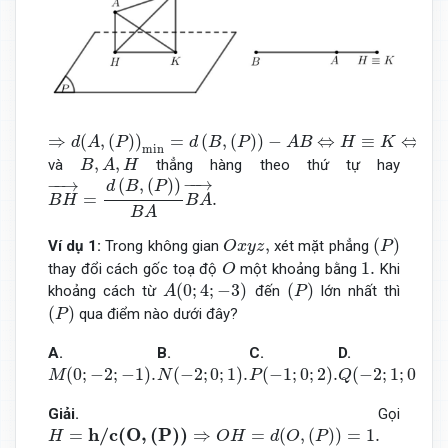
⇒
d
(
A
,
(
P
)
)
min
=
d
(
B
,
(
P
)
)
−
A
B
⇔
H
≡
K
⇔
(
P
)
⊥
A
B
→
⇒
(
,
(
)
)
=
(
,
(
)
)
−
⇔
≡
⇔
(
d
A
P
d
B
P
A
B
H
K
P
min
B
,
A
,
H
,
,
và
thẳng hàng theo thứ tự hay
B
A
H
B
H
→
=
d
(
B
,
(
P
)
)
B
A
B
A
→
.
−
−
→
−
−
→
(
,
(
)
)
d
B
P
=
.
B
H
B
A
B
A
O
x
y
z
,
(
P
)
,
(
)
Ví dụ 1:
Trong không gian
xét mặt phẳng
O
x
y
z
P
O
1.
1.
thay đổi cách gốc toạ độ
một khoảng bằng
Khi
O
A
(
0
;
4
;
−
3
)
(
P
)
(
0
;
4
;
−
3
)
(
)
khoảng cách từ
đến
lớn nhất thì
A
P
(
P
)
(
)
qua điểm nào dưới đây?
P
A.
B.
C.
D.
M
(
0
;
−
2
;
−
1
)
.
N
(
−
2
;
0
;
1
)
.
P
(
−
1
;
0
;
2
)
.
Q
(
−
2
;
1
;
0
)
.
(
0
;
−
2
;
−
1
)
.
(
−
2
;
0
;
1
)
.
(
−
1
;
0
;
2
)
.
(
−
2
;
1
;
0
)
.
M
N
P
Q
Giải.
Gọi
H
=
h
/
c
(
O
,
(
P
)
)
⇒
O
H
=
d
(
O
,
(
P
)
)
=
1.
h
/
c
(
O
,
(
P
)
)
=
⇒
=
(
,
(
)
)
=
1.
H
O
H
d
O
P