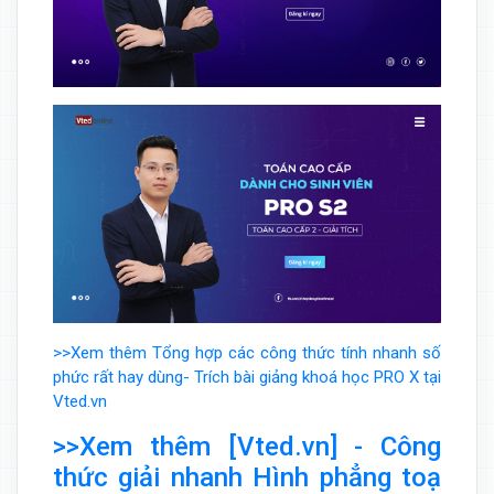
>>Xem thêm Tổng hợp các công thức tính nhanh số
phức rất hay dùng- Trích bài giảng khoá học PRO X tại
Vted.vn
>>Xem thêm [Vted.vn] - Công
thức giải nhanh Hình phẳng toạ