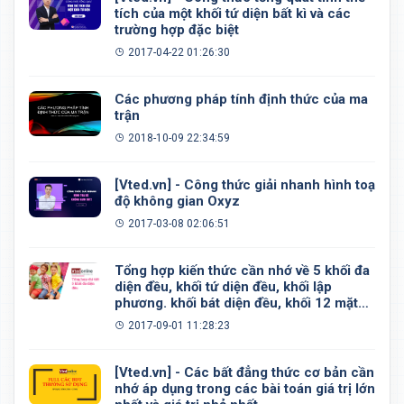
tích của một khối tứ diện bất kì và các
trường hợp đặc biệt
2017-04-22 01:26:30
Các phương pháp tính định thức của ma
trận
2018-10-09 22:34:59
[Vted.vn] - Công thức giải nhanh hình toạ
độ không gian Oxyz
2017-03-08 02:06:51
Tổng hợp kiến thức cần nhớ về 5 khối đa
diện đều, khối tứ diện đều, khối lập
phương. khối bát diện đều, khối 12 mặt
đều, khối 20 mặt đều
2017-09-01 11:28:23
[Vted.vn] - Các bất đẳng thức cơ bản cần
nhớ áp dụng trong các bài toán giá trị lớn