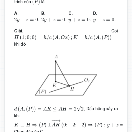
(
)
trình của
là
P
A.
B.
C.
D.
2
y
−
z
=
0.
2
y
+
z
=
0.
y
+
z
=
0.
y
−
z
=
0.
2
−
=
0.
2
+
=
0.
+
=
0.
−
=
0.
y
z
y
z
y
z
y
z
Giải.
Gọi
H
(
1
;
0
;
0
)
=
h
/
c
(
A
,
O
x
)
;
K
=
h
/
c
(
A
,
(
P
)
)
(
1
;
0
;
0
)
=
/
(
,
)
;
=
/
(
,
(
)
)
H
h
c
A
O
x
K
h
c
A
P
khi đó
d
(
A
,
(
P
)
)
=
A
K
≤
A
H
=
2
2
.
√
(
,
(
)
)
=
≤
=
2
2
.
Dấu bằng xảy ra
d
A
P
A
K
A
H
khi
K
≡
H
⇒
(
P
)
⊥
A
H
→
(
0
;
−
2
;
−
2
)
⇒
(
P
)
:
y
+
z
=
0.
−
−
→
≡
⇒
(
)
⊥
(
0
;
−
2
;
−
2
)
⇒
(
)
:
+
=
0.
K
H
P
A
H
P
y
z
Chọn đáp án C.