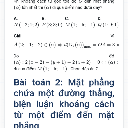
Khi khoảng cách từ gốc toạ độ
đến mặt phẳng
O
(
α
)
(
α
)
(
)
(
)
lớn nhất thì
đi qua điểm nào dưới đây?
α
α
A.
B.
C.
D.
N
(
−
2
;
1
;
2
)
.
P
(
3
;
3
;
0
)
.
M
(
1
;
−
5
;
−
1
)
.
Q
(
1
;
9
;
1
)
.
(
−
2
;
1
;
2
)
.
(
3
;
3
;
0
)
.
(
1
;
−
5
;
−
1
)
.
(
1
;
9
;
1
)
.
N
P
M
Q
Giải.
Vì
A
(
2
;
−
1
;
−
2
)
∈
(
α
)
⇒
d
(
O
,
(
α
)
)
max
=
O
A
=
3
⇔
(
α
)
⊥
O
A
→
(
2
;
(
2
;
−
1
;
−
2
)
∈
(
)
⇒
(
,
(
)
)
=
=
3
⇔
(
A
α
d
O
α
O
A
max
Do đó
(
α
)
:
2
(
x
−
2
)
−
(
y
+
1
)
−
2
(
z
+
2
)
=
0
⇔
(
α
)
:
2
x
−
y
−
2
z
−
9
=
0
(
)
:
2
(
−
2
)
−
(
+
1
)
−
2
(
+
2
)
=
0
⇔
(
)
:
2
α
x
y
z
α
x
M
(
1
;
−
5
;
−
1
)
.
(
1
;
−
5
;
−
1
)
.
đi qua điểm
Chọn đáp án C.
M
Bài toán 2:
Mặt phẳng
chứa một đường thẳng,
biện luận khoảng cách
từ một điểm đến mặt
phẳng