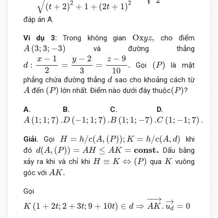
2
√
2
2
(
+
2
)
+
1
+
(
2
+
1
)
t
t
đáp án A.
Ox
y
z
,
Ox
,
Ví dụ 3:
Trong không gian
cho điểm
y
z
A
(
3
;
3
;
−
3
)
(
3
;
3
;
−
3
)
và đường thẳng
A
d
:
x
−
1
2
=
y
−
2
3
=
z
−
9
10
.
−
2
−
1
−
9
y
x
z
(
P
)
:
=
=
.
(
)
Gọi
là mặt
d
P
2
3
10
d
phẳng chứa đường thẳng
sao cho khoảng cách từ
d
A
(
P
)
(
P
)
(
)
(
)
đến
lớn nhất. Điểm nào dưới đây thuộc
?
A
P
P
A.
B.
C.
D.
A
(
1
;
1
;
7
)
.
D
(
−
1
;
1
;
7
)
.
B
(
1
;
1
;
−
7
)
.
C
(
1
;
−
1
;
7
)
.
(
1
;
1
;
7
)
.
(
−
1
;
1
;
7
)
.
(
1
;
1
;
−
7
)
.
(
1
;
−
1
;
7
)
.
A
D
B
C
H
=
h
/
c
(
A
,
(
P
)
)
;
K
=
h
/
c
(
A
,
d
)
=
/
(
,
(
)
)
;
=
/
(
,
)
Giải.
Gọi
khi
H
h
c
A
P
K
h
c
A
d
d
(
A
,
(
P
)
)
=
A
H
≤
A
K
=
c
o
n
s
t
.
c
o
n
s
t
.
(
,
(
)
)
=
≤
=
đó
Dấu bằng
d
A
P
A
H
A
K
H
≡
K
⇔
(
P
)
K
≡
⇔
(
)
xảy ra khi và chỉ khi
qua
vuông
H
K
P
K
A
K
.
.
góc với
A
K
Gọi
K
(
1
+
2
t
;
2
+
3
t
;
9
+
10
t
)
∈
d
⇒
A
K
→
.
u
d
→
=
0
−
−
→
→
(
1
+
2
;
2
+
3
;
9
+
10
)
∈
⇒
.
=
0
K
t
t
t
d
A
K
u
d