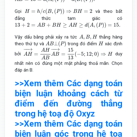
H
=
h
/
c
(
B
,
(
P
)
)
⇒
B
H
=
2
=
/
(
,
(
)
)
⇒
=
2
Gọi
và theo bất
H
h
c
B
P
B
H
đẳng thức tam giác có
13
+
2
=
A
B
+
B
H
≥
A
H
≥
d
(
A
,
(
P
)
)
=
15.
13
+
2
=
+
≥
≥
(
,
(
)
)
=
15.
A
B
B
H
A
H
d
A
P
A
,
B
,
H
,
,
Vậy dấu bằng phải xảy ra tức
thẳng hàng
A
B
H
A
B
⊥
(
P
)
H
⊥
(
)
theo thứ tự và
trong đó điểm
xác định
A
B
P
H
A
H
→
=
A
H
A
B
A
B
→
=
15
13
(
−
5
;
12
;
0
)
⇒
H
−
−
→
−
−
→
15
A
H
=
=
(
−
5
;
12
;
0
)
⇒
bởi
duy
A
H
A
B
H
13
A
B
nhất nên có đúng một mặt phẳng thoả mãn. Chọn
đáp án B.
>>Xem thêm
Các dạng toán
biện luận khoảng cách từ
điểm đến đường thẳng
trong hệ toạ độ Oxyz
>>Xem thêm Các dạng toán
biện luận góc trong hệ toạ