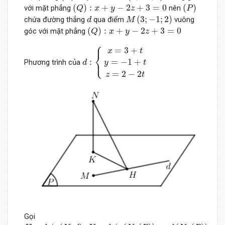
(
Q
)
:
x
+
y
−
2
z
+
3
=
0
(
P
)
(
)
:
+
−
2
+
3
=
0
(
)
với mặt phẳng
nên
Q
x
y
z
P
M
(
3
;
−
1
;
2
)
d
(
3
;
−
1
;
2
)
chứa đường thẳng
qua điểm
vuông
d
M
(
Q
)
:
x
+
y
−
2
z
+
3
=
0
(
)
:
+
−
2
+
3
=
0
góc với mặt phẳng
Q
x
y
z
⎧
d
:
{
x
=
3
+
t
y
=
−
1
+
t
z
=
2
−
2
t
=
3
+
x
t
⎨
⎩
=
−
1
+
:
Phương trình của
y
t
d
=
2
−
2
z
t
Gọi
H
=
h
/
c
(
N
,
d
)
;
K
=
h
/
c
(
N
,
(
P
)
)
⇒
d
(
N
,
(
P
)
)
=
N
K
≤
N
H
=
d
(
N
,
d
)
=