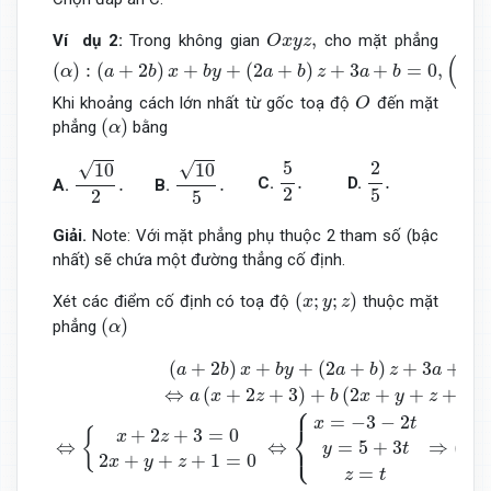
O
x
y
z
,
,
Ví dụ 2:
Trong không gian
cho mặt phẳng
O
x
y
z
(
α
)
:
(
a
+
2
b
)
x
+
b
y
+
(
2
a
+
b
)
z
+
3
a
+
b
=
0
,
(
a
,
b
∈
R
;
a
2
+
b
2
>
0
)
.
(
(
)
:
(
+
2
)
+
+
(
2
+
)
+
3
+
=
0
,
,
α
a
b
x
b
y
a
b
z
a
b
a
b
O
Khi khoảng cách lớn nhất từ gốc toạ độ
đến mặt
O
(
α
)
(
)
phẳng
bằng
α
10
2
.
10
5
.
5
2
.
2
5
.
5
2
√
√
10
10
.
.
C.
D.
.
.
A.
B.
2
5
2
5
Giải.
Note: Với mặt phẳng phụ thuộc 2 tham số (bậc
nhất) sẽ chứa một đường thẳng cố định.
(
x
;
y
;
z
)
(
;
;
)
Xét các điểm cố định có toạ độ
thuộc mặt
x
y
z
(
α
)
(
)
phẳng
α
(
a
+
2
b
)
x
+
b
y
+
(
2
a
+
b
)
z
+
3
a
+
b
=
0
,
∀
a
,
b
⇔
a
(
x
+
2
z
+
3
)
+
b
(
2
(
+
2
)
+
+
(
2
+
)
+
3
+
a
b
x
b
y
a
b
z
a
b
⇔
(
+
2
+
3
)
+
(
2
+
+
+
1
)
a
x
z
b
x
y
z
⎧
=
−
3
−
2
x
t
⎨
+
2
+
3
=
0
{
x
z
⎩
=
5
+
3
⇔
⇔
⇒
(
)
y
t
α
2
+
+
+
1
=
0
x
y
z
=
z
t