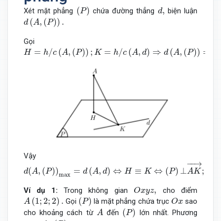
(
P
)
d
,
(
)
,
Xét mặt phẳng
chứa đường thẳng
biện luận
P
d
d
(
A
,
(
P
)
)
.
(
,
(
)
)
.
d
A
P
Gọi
H
=
h
/
c
(
A
,
(
P
)
)
;
K
=
h
/
c
(
A
,
d
)
⇒
d
(
A
,
(
P
)
)
=
A
H
;
d
(
A
,
d
)
=
A
K
⇒
0
=
/
(
,
(
)
)
;
=
/
(
,
)
⇒
(
,
(
)
)
=
H
h
c
A
P
K
h
c
A
d
d
A
P
A
Vậy
d
(
A
,
(
P
)
)
max
=
d
(
A
,
d
)
⇔
H
≡
K
⇔
(
P
)
⊥
A
K
→
;
d
(
A
,
(
P
)
)
min
=
−
−
→
(
,
(
)
)
=
(
,
)
⇔
≡
⇔
(
)
⊥
;
(
d
A
P
d
A
d
H
K
P
A
K
d
A
max
O
x
y
z
,
,
Ví dụ 1:
Trong không gian
cho điểm
O
x
y
z
A
(
1
;
2
;
2
)
.
(
P
)
O
x
(
1
;
2
;
2
)
.
(
)
Gọi
là mặt phẳng chứa trục
sao
A
P
O
x
A
(
P
)
(
)
cho khoảng cách từ
đến
lớn nhất. Phương
A
P
(
P
)