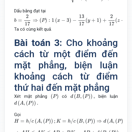
Dấu bằng đạt tại
b
=
2
17
⇒
(
P
)
:
1
(
x
−
3
)
−
13
17
(
y
+
1
)
+
2
17
(
z
−
2
)
=
0
⇔
(
P
)
:
17
2
13
2
=
⇒
(
)
:
1
(
−
3
)
−
(
+
1
)
+
(
−
2
)
b
P
x
y
z
17
17
17
Ta có cùng kết quả.
Bài toán 3:
Cho khoảng
cách từ một điểm đến
mặt phẳng, biện luận
khoảng cách từ điểm
thứ hai đến mặt phẳng
(
P
)
d
(
B
,
(
P
)
)
,
(
)
(
,
(
)
)
,
Xét mặt phẳng
có
biện luận
P
d
B
P
d
(
A
,
(
P
)
)
.
(
,
(
)
)
.
d
A
P
Gọi
H
=
h
/
c
(
A
,
(
P
)
)
;
K
=
h
/
c
(
B
,
(
P
)
)
⇒
d
(
A
,
(
P
)
)
=
A
H
;
d
(
B
,
(
P
)
)
=
B
K
=
/
(
,
(
)
)
;
=
/
(
,
(
)
)
⇒
(
,
(
)
)
=
H
h
c
A
P
K
h
c
B
P
d
A
P
⇒
A
H
≤
A
K
≤
A
B
+
B
K
=
A
B
+
d
(
B
,
(
P
)
)
=
c
o
n
s
t
.