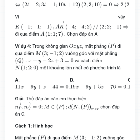
⇔
(
2
t
−
2
;
3
t
−
1
;
10
t
+
12
)
(
2
;
3
;
10
)
=
0
⇔
2
(
2
t
−
2
)
+
3
(
3
t
−
1
)
+
⇔
(
2
−
2
;
3
−
1
;
10
+
12
)
(
2
;
3
;
10
)
=
0
⇔
2
(
2
−
t
t
t
t
Vì vậy
K
(
−
1
;
−
1
;
−
1
)
,
A
K
→
(
−
4
;
−
4
;
2
)
/
/
(
2
;
2
;
−
1
)
⇒
(
P
)
:
2
x
+
2
y
−
z
+
−
−
→
(
−
1
;
−
1
;
−
1
)
,
(
−
4
;
−
4
;
2
)
/
/
(
2
;
2
;
−
1
)
⇒
(
)
K
A
K
P
A
(
1
;
1
;
7
)
.
(
1
;
1
;
7
)
.
đi qua điểm
Chọn đáp án A.
A
O
x
y
z
,
(
P
)
,
(
)
Ví dụ 4:
Trong không gian
mặt phẳng
đi
O
x
y
z
P
M
(
3
;
−
1
;
2
)
(
3
;
−
1
;
2
)
qua điểm
vuông góc với mặt phẳng
M
(
Q
)
:
x
+
y
−
2
z
+
3
=
0
(
)
:
+
−
2
+
3
=
0
và cách điểm
Q
x
y
z
N
(
1
;
2
;
0
)
(
1
;
2
;
0
)
một khoảng lớn nhất có phương trình là
N
A.
B.
C.
11
x
−
9
y
+
z
−
44
=
0.
19
x
−
9
y
+
5
z
−
76
=
0.
17
x
−
11
−
9
+
−
44
=
0.
19
−
9
+
5
−
76
=
0.
17
x
y
z
x
y
z
x
Giải.
Thử đáp án các em thực hiện:
n
P
→
.
n
Q
→
=
0
;
M
∈
(
P
)
;
d
(
N
,
(
P
)
)
max
−
→
−
→
.
=
0
;
∈
(
)
;
(
,
(
)
)
chọn đáp
n
n
M
P
d
N
P
P
Q
max
án C.
Cách 1: Hình học
(
P
)
M
(
3
;
−
1
;
2
)
(
)
(
3
;
−
1
;
2
)
Mặt phẳng
đi qua điểm
vuông góc
P
M