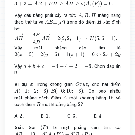
3
+
3
=
A
B
+
B
H
≥
A
H
≥
d
(
A
,
(
P
)
)
=
6.
3
+
3
=
+
≥
≥
(
,
(
)
)
=
6.
A
B
B
H
A
H
d
A
P
A
,
B
,
H
,
,
Vậy dấu bằng phải xảy ra tức
thẳng hàng
A
B
H
A
B
⊥
(
P
)
H
⊥
(
)
theo thứ tự và
trong đó điểm
xác định
A
B
P
H
bởi
A
H
→
=
A
H
A
B
A
B
→
=
2
(
2
;
2
;
−
1
)
⇒
H
(
5
;
6
;
−
1
)
.
−
−
→
−
−
→
A
H
=
=
2
(
2
;
2
;
−
1
)
⇒
(
5
;
6
;
−
1
)
.
A
H
A
B
H
A
B
Vậy mặt phẳng cần tìm là
2
(
x
−
5
)
+
2
(
y
−
6
)
−
1
(
z
+
1
)
=
0
⇔
2
x
+
2
y
−
z
−
23
=
0
⇔
−
4
x
−
4
2
(
−
5
)
+
2
(
−
6
)
−
1
(
+
1
)
=
0
⇔
2
+
2
−
x
y
z
x
y
z
a
+
b
+
c
=
−
4
−
4
+
2
=
−
6.
+
+
=
−
4
−
4
+
2
=
−
6.
Vậy
Chọn đáp án
a
b
c
B.
O
x
y
z
,
,
Ví dụ 3:
Trong không gian
cho hai điểm
O
x
y
z
A
(
−
1
;
−
2
;
−
3
)
,
B
(
−
6
;
10
;
−
3
)
.
(
−
1
;
−
2
;
−
3
)
,
(
−
6
;
10
;
−
3
)
.
Có bao nhiêu
A
B
A
15
15
mặt phẳng cách điểm
một khoảng bằng
và
A
B
2
?
2
?
cách điểm
một khoảng bằng
B
2.
1.
3.
4.
2.
1.
3.
4.
A.
B.
C.
D.
(
P
)
(
)
Giải.
Gọi
là mặt phẳng cần tìm, có
P
A
B
=
13
=
d
(
A
,
(
P
)
)
−
d
(
B
,
(
P
)
)
.
=
13
=
(
,
(
)
)
−
(
,
(
)
)
.
A
B
d
A
P
d
B
P