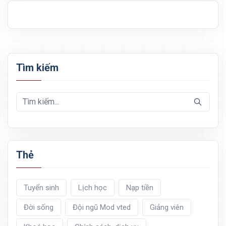
Tìm kiếm
Thẻ
Tuyển sinh
Lịch học
Nạp tiền
Đời sống
Đội ngũ Mod vted
Giảng viên