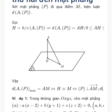
(
P
)
M
,
(
)
,
Xét mặt phẳng
đi qua điểm
biện luận
P
M
d
(
A
,
(
P
)
)
.
(
,
(
)
)
.
d
A
P
Gọi
H
=
h
/
c
(
A
,
(
P
)
)
⇒
d
(
A
,
(
P
)
)
=
A
H
;
0
≤
A
H
≤
A
M
=
c
o
n
s
t
.
=
/
(
,
(
)
)
⇒
(
,
(
)
)
=
;
0
≤
≤
H
h
c
A
P
d
A
P
A
H
A
H
A
Vậy
d
(
A
,
(
P
)
)
max
=
A
M
⇔
H
≡
M
⇔
(
P
)
⊥
A
M
→
;
d
(
A
,
(
P
)
)
min
=
0
−
−
→
(
,
(
)
)
=
⇔
≡
⇔
(
)
⊥
;
(
,
(
d
A
P
A
M
H
M
P
A
M
d
A
max
O
x
y
z
,
,
Ví dụ 1:
Trong không gian
cho mặt phẳng
O
x
y
z
(
α
)
:
a
(
x
−
2
)
+
b
(
y
+
1
)
+
c
(
z
+
2
)
=
0
,
(
a
,
b
,
c
∈
R
;
a
2
+
b
2
+
c
2
>
0
)
.
(
(
)
:
(
−
2
)
+
(
+
1
)
+
(
+
2
)
=
0
,
,
,
∈
α
a
x
b
y
c
z
a
b
c
O