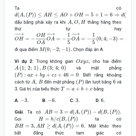
Ta có
d
(
A
,
(
P
)
)
≤
A
H
≤
A
O
+
O
H
=
5
+
1
=
6
⇒
d
(
A
,
(
P
)
)
max
=
6
(
,
(
)
)
≤
≤
+
=
5
+
1
=
6
⇒
(
,
(
d
A
P
A
H
A
O
O
H
d
A
A
,
O
,
H
,
,
dấu bằng phải xảy ra khi
thẳng hàng theo
A
O
H
thứ tự hay
O
H
→
=
−
O
H
O
A
O
A
→
=
−
1
5
O
A
→
=
−
1
5
(
0
;
4
;
−
3
)
=
(
0
;
−
4
5
;
−
−
→
−
−
→
−
−
→
1
1
(
O
H
=
−
=
−
=
−
(
0
;
4
;
−
3
)
=
0
;
O
H
O
A
O
A
5
5
O
A
M
(
0
;
−
2
;
−
1
)
.
(
0
;
−
2
;
−
1
)
.
đi qua điểm
Chọn đáp án A.
M
O
x
y
z
,
,
Ví dụ 2:
Trong không gian
cho hai điểm
O
x
y
z
A
(
1
;
2
;
1
)
,
B
(
3
;
4
;
0
)
(
1
;
2
;
1
)
,
(
3
;
4
;
0
)
và mặt phẳng
A
B
(
P
)
:
a
x
+
b
y
+
c
z
+
46
=
0
(
)
:
+
+
+
46
=
0
. Biết rằng khoảng
P
a
x
b
y
c
z
A
,
B
(
P
)
6
,
(
)
6
cách từ
đến mặt phẳng
lần lượt bằng
và
A
B
P
3
T
=
a
+
b
+
c
3
=
+
+
. Giá trị của biểu thức
bằng
T
a
b
c
−
3.
−
6.
3.
6.
−
3.
−
6.
3.
6.
A.
B.
C.
D.
A
B
=
3
=
d
(
A
,
(
P
)
)
−
d
(
B
,
(
P
)
)
.
=
3
=
(
,
(
)
)
−
(
,
(
)
)
.
Giải.
Ta có
A
B
d
A
P
d
B
P
H
=
h
/
c
(
B
,
(
P
)
)
=
/
(
,
(
)
)
Gọi
ta có
H
h
c
B
P
B
H
=
3
,
A
H
≥
d
(
A
,
(
P
)
)
=
6.
=
3
,
≥
(
,
(
)
)
=
6.
Mặt khác theo
B
H
A
H
d
A
P
bất đẳng thức tam giác có