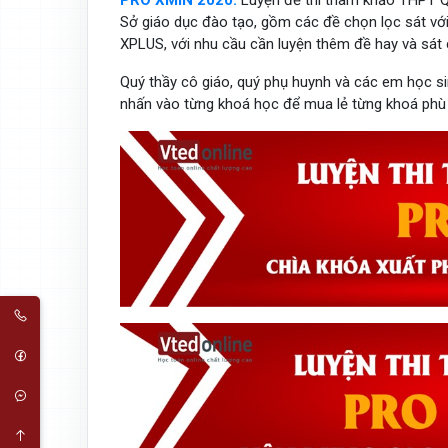
PRO XMIN 2020:
Luyện đề thi tham khảo THPT 
Sở giáo dục đào tạo, gồm các đề chọn lọc sát vớ
XPLUS, với nhu cầu cần luyện thêm đề hay và sát
Quý thầy cô giáo, quý phụ huynh và các em học 
nhấn vào từng khoá học để mua lẻ từng khoá phù 