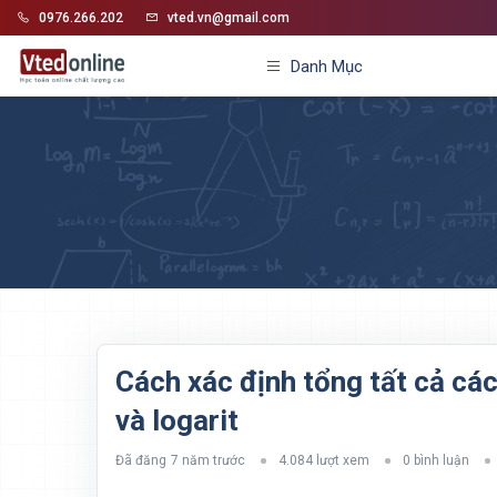
0976.266.202
vted.vn@gmail.com
Danh Mục
Cách xác định tổng tất cả cá
và logarit
Đã đăng
7 năm trước
4.084 lượt xem
0 bình luận