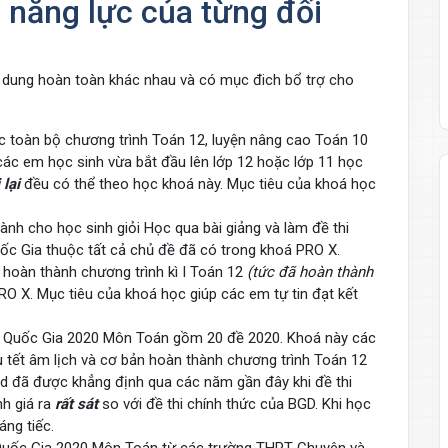
 năng lực của từng đối
 dung hoàn toàn khác nhau và có mục đich bổ trợ cho
 toàn bộ chương trình Toán 12, luyện nâng cao Toán 10
các em học sinh vừa bắt đầu lên lớp 12 hoặc lớp 11 học
 lại
đều có thể theo học khoá này. Mục tiêu của khoá học
nh cho học sinh giỏi Học qua bài giảng và làm đề thi
c Gia thuộc tất cả chủ đề đã có trong khoá PRO X.
hoàn thành chương trình kì I Toán 12
(tức đã hoàn thành
O X. Mục tiêu của khoá học giúp các em tự tin đạt kết
 Quốc Gia 2020 Môn Toán gồm 20 đề 2020. Khoá này các
u tết âm lịch và cơ bản hoàn thành chương trình Toán 12
d đã được khẳng định qua các năm gần đây khi đề thi
h giá ra
rất sát
so với đề thi chính thức của BGD. Khi học
áng tiếc.