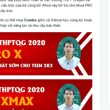
Quốc Gia 2020 Môn Toán từ các trường THPT Chuyên và
i cấu trúc của bộ công bố. Khoá này bổ trợ cho khoá PRO
 cấu trúc.
sinh có thể mua
Combo
gồm cả 4 khoá học cùng lúc hoặc
hợp với năng lực và nhu cầu bản thân.