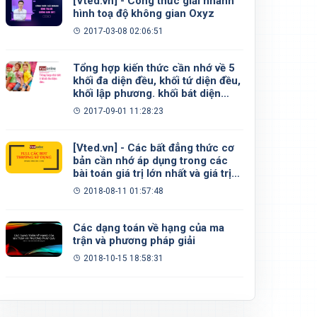
[Vted.vn] - Công thức giải nhanh
hình toạ độ không gian Oxyz
2017-03-08 02:06:51
Tổng hợp kiến thức cần nhớ về 5
khối đa diện đều, khối tứ diện đều,
khối lập phương. khối bát diện
đều, khối 12 mặt đều, khối 20 mặt
2017-09-01 11:28:23
đều
[Vted.vn] - Các bất đẳng thức cơ
bản cần nhớ áp dụng trong các
bài toán giá trị lớn nhất và giá trị
nhỏ nhất
2018-08-11 01:57:48
Các dạng toán về hạng của ma
trận và phương pháp giải
2018-10-15 18:58:31