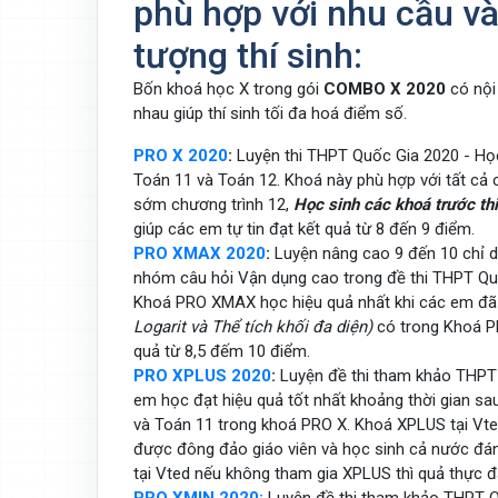
phù hợp với nhu cầu và
tượng thí sinh:
Bốn khoá học X trong gói
COMBO X 2020
có nội
nhau giúp thí sinh tối đa hoá điểm số.
PRO X 2020
:
Luyện thi THPT Quốc Gia 2020 - Học
Toán 11 và Toán 12. Khoá này phù hợp với tất cả 
sớm chương trình 12,
Học sinh các khoá trước thi
giúp các em tự tin đạt kết quả từ 8 đến 9 điểm.
PRO XMAX 2020
:
Luyện nâng cao 9 đến 10 chỉ dà
nhóm câu hỏi Vận dụng cao trong đề thi THPT Quố
Khoá PRO XMAX học hiệu quả nhất khi các em đã 
Logarit và Thể tích khối đa diện)
có trong Khoá PR
quả từ 8,5 đếm 10 điểm.
PRO XPLUS 2020
:
Luyện đề thi tham khảo THPT
em học đạt hiệu quả tốt nhất khoảng thời gian sa
và Toán 11 trong khoá PRO X. Khoá XPLUS tại Vte
được đông đảo giáo viên và học sinh cả nước đán
tại Vted nếu không tham gia XPLUS thì quả thực đ