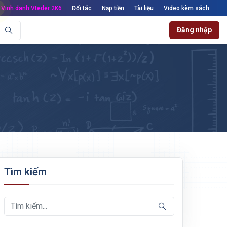
Vinh danh Vteder 2K6
Đối tác
Nạp tiền
Tài liệu
Video kèm sách
Đăng nhập
Tìm kiếm