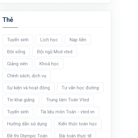
Thẻ
Tuyển sinh
Lịch học
Nạp tiền
Đời sống
Đội ngũ Mod vted
Giảng viên
Khoá học
Chính sách, dịch vụ
Sự kiện và hoạt động
Tư vấn học đường
Tin khai giảng
Trung tâm Toán Vted
Tuyển sinh
Tài liệu môn Toán - vted.vn
Hướng dẫn sử dụng
Kiến thức toán học
Đề thi Olympic Toán
Bài toán thực tế