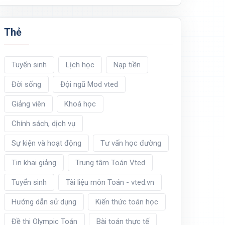
Thẻ
Tuyển sinh
Lịch học
Nạp tiền
Đời sống
Đội ngũ Mod vted
Giảng viên
Khoá học
Chính sách, dịch vụ
Sự kiện và hoạt động
Tư vấn học đường
Tin khai giảng
Trung tâm Toán Vted
Tuyển sinh
Tài liệu môn Toán - vted.vn
Hướng dẫn sử dụng
Kiến thức toán học
Đề thi Olympic Toán
Bài toán thực tế