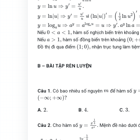
ln
u
a
y
=
ln
u
⇒
y
′
=
u
′
u
.
′
′
u
=
ln
⇒
=
.
y
u
y
u
(
ln
|
u
|
)
′
=
(
1
2
ln
u
2
)
′
=
1
2
y
=
ln
|
u
|
⇒
y
′
=
u
′
u
′
(
)
′
′
1
′
2
u
=
ln
|
|
⇒
=
(
ln
|
|
)
=
ln
vì
y
u
y
u
u
2
u
y
=
log
a
u
⇒
a
y
=
a
log
a
u
=
u
⇒
y
′
.
a
y
ln
a
=
u
′
.
log
′
=
log
⇒
=
=
⇒
.
ln
y
u
y
y
u
a
a
u
y
a
a
a
a
0
<
a
<
1
,
0
<
<
1
,
Nếu
hàm số nghịch biến trên khoản
a
(
0
;
+
a
>
1
,
>
1
,
(
0
;
+
Nếu
hàm số đồng biến trên khoảng
a
(
1
;
0
)
,
(
1
;
0
)
,
Đồ thị đi qua điểm
nhận trục tung làm tiệ
B – BÀI TẬP RÈN LUYỆN
y
=
m
Câu 1.
Có bao nhiêu số nguyên
để hàm số
m
y
(
−
∞
;
+
∞
)
?
(
−
∞
;
+
∞
)
?
2.
4.
3.
2.
4.
3.
A.
B.
C.
y
=
x
1
3
e
x
.
1
3
x
=
.
Câu 2.
Cho hàm số
Mệnh đề nào dưới 
y
x
e
y
″
+
2
y
′
+
y
=
−
2
x
−
5
3
9
e
x
.
5
−
2
′′
′
3
x