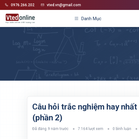
0976.266.202
vted.vn@gmail.com
Danh Mục
Câu hỏi trắc nghiệm hay nhất 
(phần 2)
Đã đăng
9 năm trước
7.164 lượt xem
0 bình luận