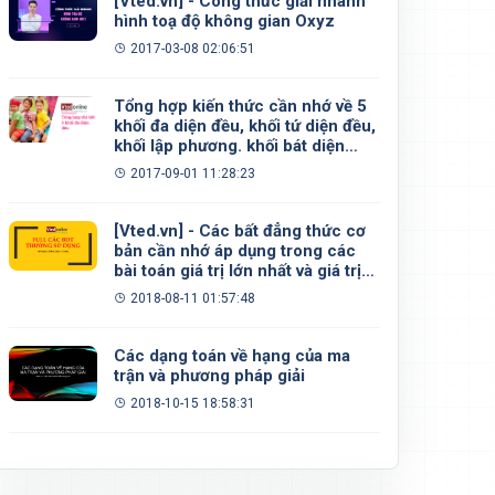
[Vted.vn] - Công thức giải nhanh
hình toạ độ không gian Oxyz
2017-03-08 02:06:51
Tổng hợp kiến thức cần nhớ về 5
khối đa diện đều, khối tứ diện đều,
khối lập phương. khối bát diện
đều, khối 12 mặt đều, khối 20 mặt
2017-09-01 11:28:23
đều
[Vted.vn] - Các bất đẳng thức cơ
bản cần nhớ áp dụng trong các
bài toán giá trị lớn nhất và giá trị
nhỏ nhất
2018-08-11 01:57:48
Các dạng toán về hạng của ma
trận và phương pháp giải
2018-10-15 18:58:31