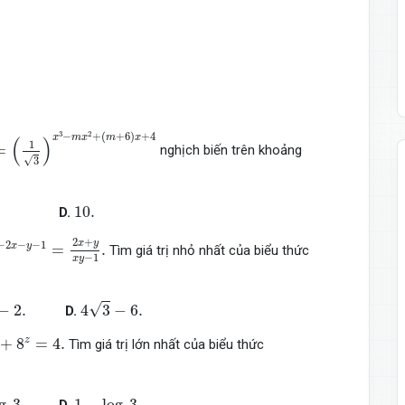
(
1
3
)
x
3
−
m
x
2
+
(
m
+
6
)
x
+
4
3
2
−
+
(
+
6
)
+
4
x
m
x
m
x
(
)
1
=
nghịch biến trên khoảng
√
3
10.
10.
D.
y
−
2
x
−
y
−
1
=
2
x
+
y
x
y
−
1
.
2
+
x
y
−
2
−
−
1
x
y
=
.
Tìm giá trị nhỏ nhất của biểu thức
−
1
x
y
.
4
3
−
6.
√
−
2.
4
3
−
6.
D.
8
z
=
4.
z
+
8
=
4.
Tìm giá trị lớn nhất của biểu thức
4
3.
1
−
log
4
3.
g
3.
1
−
log
3.
D.