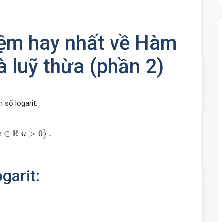
iệm hay nhất về Hàm
à luỹ thừa (phần 2)
 số logarit.
R
|
u
>
0
}
.
R
∈
|
>
0
}
.
x
u
garit: