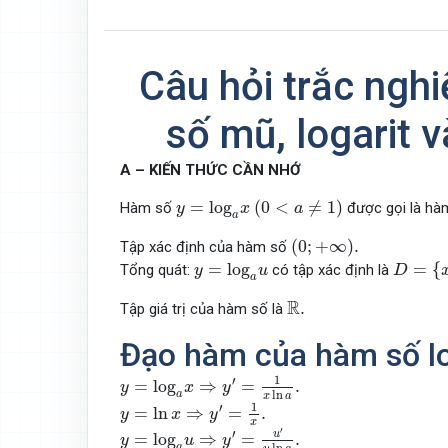
Câu hỏi trắc ngh
số mũ, logarit v
A – KIẾN THỨC CẦN NHỚ
y
=
log
a
x
(
0
<
a
≠
1
)
=
log
(
0
<
≠
1
)
Hàm số
được gọi là hàm
y
x
a
a
(
0
;
+
∞
)
.
(
0
;
+
∞
)
.
Tập xác định của hàm số
D
=
{
x
∈
y
=
log
a
u
=
log
=
{
Tổng quát:
có tập xác định là
y
u
D
a
R
.
R
.
Tập giá trị của hàm số là
Đạo hàm của hàm số lo
y
=
log
a
x
⇒
y
′
=
1
x
ln
a
.
1
′
=
log
⇒
=
.
y
x
y
a
ln
x
a
y
=
ln
x
⇒
y
′
=
1
x
.
1
′
=
ln
⇒
=
.
y
x
y
x
y
=
log
a
u
⇒
y
′
=
u
′
u
ln
a
.
′
′
u
=
log
⇒
=
.
y
u
y
a