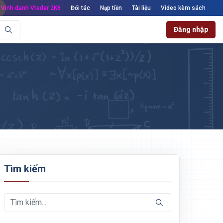
Vinh danh Vteder 2K6
Đối tác
Nạp tiền
Tài liệu
Video kèm sách
Đăng nhập
Tìm kiếm