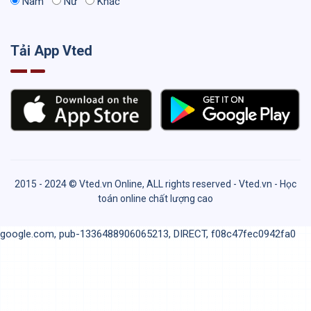
Nam
Nữ
Khác
Tải App Vted
2015 - 2024 © Vted.vn Online, ALL rights reserved - Vted.vn - Học
toán online chất lượng cao
google.com, pub-1336488906065213, DIRECT, f08c47fec0942fa0