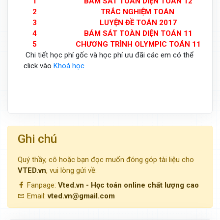
1
BÁM SÁT TOÀN DIỆN TOÁN 12
2
TRẮC NGHIỆM TOÁN
3
LUYỆN ĐỀ TOÁN 2017
4
BÁM SÁT TOÀN DIỆN TOÁN 11
5
CHƯƠNG TRÌNH OLYMPIC TOÁN 11
Chi tiết học phí gốc và học phí ưu đãi các em có thể
click vào
Khoá học
Ghi chú
Quý thầy, cô hoặc bạn đọc muốn đóng góp tài liệu cho
VTED.vn
, vui lòng gửi về:
Fanpage:
Vted.vn - Học toán online chất lượng cao
Email:
vted.vn@gmail.com