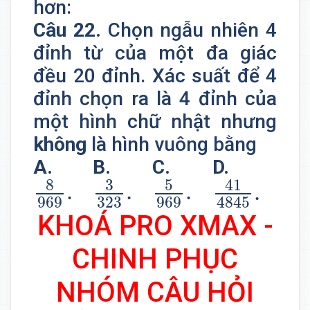
hơn:
Câu 22.
Chọn ngẫu nhiên 4
đỉnh từ của một đa giác
đều 20 đỉnh. Xác suất để 4
đỉnh chọn ra là 4 đỉnh của
một hình chữ nhật nhưng
không
là hình vuông bằng
A.
B.
C.
D.
8
969
.
3
323
.
5
969
.
41
4845
.
41
8
5
3
.
.
.
.
969
323
969
4845
KHOÁ PRO XMAX -
CHINH PHỤC
NHÓM CÂU HỎI