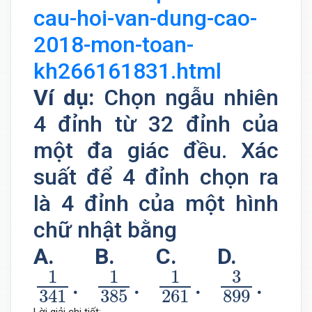
cau-hoi-van-dung-cao-
2018-mon-toan-
kh266161831.html
Ví dụ:
Chọn ngẫu nhiên
4 đỉnh từ 32 đỉnh của
một đa giác đều. Xác
suất để 4 đỉnh chọn ra
là 4 đỉnh của một hình
chữ nhật bằng
A.
B.
C.
D.
1
341
.
1
385
.
1
261
.
3
899
.
1
1
1
3
.
.
.
.
385
261
899
341