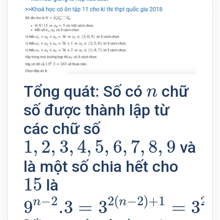
n
Tổng quát: Số có
chữ
n
số được thành lập từ
các chữ số
1
,
2
,
3
,
4
,
5
,
6
,
7
,
8
,
9
1
,
2
,
3
,
4
,
5
,
6
,
7
,
8
,
9
và
là một số chia hết cho
15
15
là
9
n
−
2
.3
=
3
2
(
n
−
2
)
+
1
=
3
2
−
2
2
(
−
2
)
+
1
2
n
n
n
9
.3
=
3
=
3