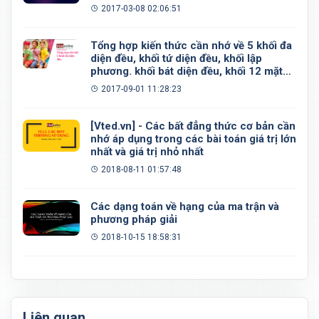
2017-03-08 02:06:51
Tổng hợp kiến thức cần nhớ về 5 khối đa
diện đều, khối tứ diện đều, khối lập
phương. khối bát diện đều, khối 12 mặt
đều, khối 20 mặt đều
2017-09-01 11:28:23
[Vted.vn] - Các bất đẳng thức cơ bản cần
nhớ áp dụng trong các bài toán giá trị lớn
nhất và giá trị nhỏ nhất
2018-08-11 01:57:48
Các dạng toán về hạng của ma trận và
phương pháp giải
2018-10-15 18:58:31
Liên quan