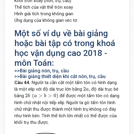
Khối tròn xoay (nón, trụ, cầu)
Thể tích của vật thể tròn xoay
Hình giải tích trong không gian
Ứng dụng của không gian véc tơ
Một số ví dụ về bài giảng
hoặc bài tập có trong khoá
học vận dụng cao 2018 -
môn Toán:
>>Bài giảng nón, trụ, cầu
>>Bài giảng thiết diện khi cắt nón, trụ, cầu
Câu 44.
Người ta cần cắt một tấm tôn có hình dạng
2
a
,
2
,
là một elíp với độ dài trục lớn bằng
độ dài trục bé
a
2
b
(
a
>
b
>
0
)
2
(
>
>
0
)
bằng
để được một tấm tôn có dạng
b
a
b
hình chữ nhật nội tiếp elíp. Người ta gò tấm tôn hình
chữ nhật thu được thành một hình trụ không có đáy
như hình bên. Tính thể tích lớn nhất có thể được của
khối trụ thu được.