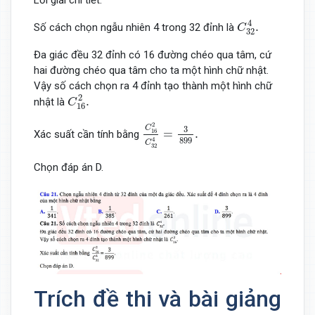
Lời giải chi tiết:
C
32
4
.
4
.
Số cách chọn ngẫu nhiên 4 trong 32 đỉnh là
C
32
Đa giác đều 32 đỉnh có 16 đường chéo qua tâm, cứ
hai đường chéo qua tâm cho ta một hình chữ nhật.
Vậy số cách chọn ra 4 đỉnh tạo thành một hình chữ
C
16
2
.
2
.
nhật là
C
16
C
16
2
C
32
4
=
3
899
.
2
C
3
=
.
16
Xác suất cần tính bằng
899
4
C
32
Chọn đáp án D.
Trích đề thi và bài giảng