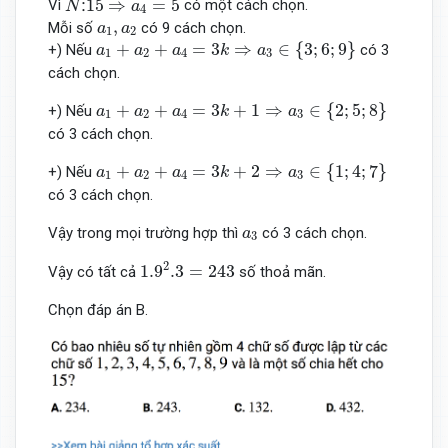
⋮
15
⇒
=
5
Vì
có một cách chọn.
N
a
4
a
1
,
a
2
,
Mỗi số
có 9 cách chọn.
a
a
1
2
a
1
+
a
2
+
a
4
=
3
k
⇒
a
3
∈
{
3
;
6
;
9
}
+
+
=
3
⇒
∈
{
3
;
6
;
9
}
+) Nếu
có 3
a
a
a
k
a
1
2
4
3
cách chọn.
a
1
+
a
2
+
a
4
=
3
k
+
1
⇒
a
3
∈
{
2
;
5
;
8
}
+
+
=
3
+
1
⇒
∈
{
2
;
5
;
8
}
+) Nếu
a
a
a
k
a
1
2
4
3
có 3 cách chọn.
a
1
+
a
2
+
a
4
=
3
k
+
2
⇒
a
3
∈
{
1
;
4
;
7
}
+
+
=
3
+
2
⇒
∈
{
1
;
4
;
7
}
+) Nếu
a
a
a
k
a
1
2
4
3
có 3 cách chọn.
a
3
Vậy trong mọi trường hợp thì
có 3 cách chọn.
a
3
1.9
2
.3
=
243
2
1.9
.3
=
243
Vậy có tất cả
số thoả mãn.
Chọn đáp án B.