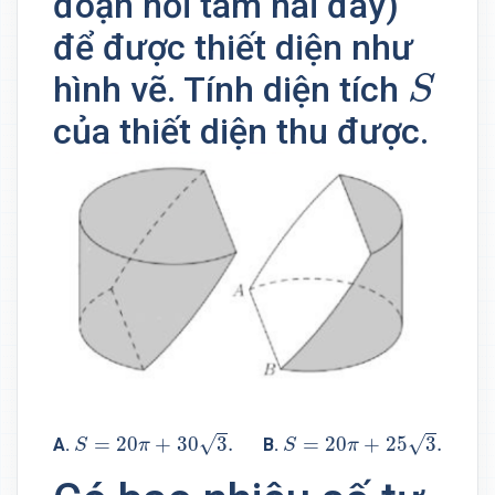
đoạn nối tâm hai đáy)
để được thiết diện như
S
hình vẽ. Tính diện tích
S
của thiết diện thu được.
S
=
20
π
+
30
3
.
S
=
20
π
+
25
3
.
√
√
=
20
+
30
3
.
=
20
+
25
3
.
A.
B.
C.
S
π
S
π