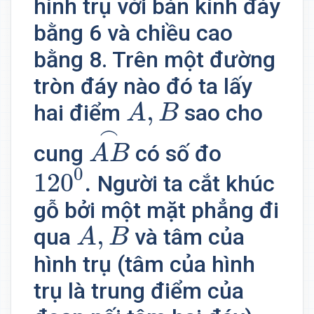
hình trụ với bán kính đáy
bằng 6 và chiều cao
bằng 8. Trên một đường
tròn đáy nào đó ta lấy
A
,
B
,
hai điểm
sao cho
A
B
A
B
⌢
⌢
cung
có số đo
A
B
120
0
.
0
120
.
Người ta cắt khúc
gỗ bởi một mặt phẳng đi
A
,
B
,
qua
và tâm của
A
B
hình trụ (tâm của hình
trụ là trung điểm của