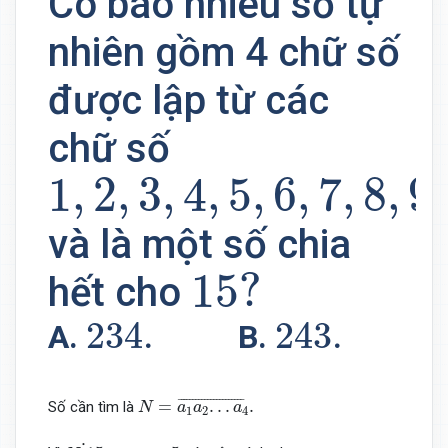
Có bao nhiêu số tự
nhiên gồm 4 chữ số
được lập từ các
chữ số
1
,
2
,
3
,
4
,
5
,
6
,
7
,
8
,
9
1
,
2
,
3
,
4
,
5
,
6
,
7
,
8
,
9
và là một số chia
15
?
15
?
hết cho
234.
243.
234.
243.
A.
B.
C
N
=
a
1
a
2
.
.
.
a
4
¯
.
¯
¯¯¯¯¯¯¯¯¯¯¯¯¯¯¯¯¯¯¯¯
¯
=
.
.
.
.
Số cần tìm là
N
a
a
a
1
2
4
N
⋮
15
⇒
a
4
=
5