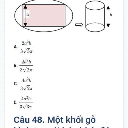
2
a
2
b
3
3
π
2
2
a
b
A.
√
3
3
π
2
a
2
b
3
2
π
2
2
a
b
B.
√
3
2
π
4
a
2
b
3
2
π
2
4
a
b
C.
√
3
2
π
4
a
2
b
3
3
π
2
4
a
b
D.
√
3
3
π
Câu 48.
Một khối gỗ