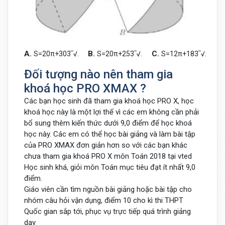
A.
B.
C.
D.
S
=
20
π
+
30
3
‾√
.
S
=
20
π
+
25
3
‾√
.
S
=
12
π
+
18
3
‾√
.
Đối tượng nào nên tham gia
khoá học PRO XMAX ?
Các bạn học sinh đã tham gia khoá học PRO X, học
khoá học này là một lợi thế vì các em không cần phải
bổ sung thêm kiến thức dưới 9,0 điểm để học khoá
học này. Các em có thể học bài giảng và làm bài tập
của PRO XMAX đơn giản hơn so với các bạn khác
chưa tham gia khoá PRO X môn Toán 2018 tại vted
Học sinh khá, giỏi môn Toán mục tiêu đạt ít nhất 9,0
điểm.
Giáo viên cần tìm nguồn bài giảng hoặc bài tập cho
nhóm câu hỏi vận dụng, điểm 10 cho kì thi THPT
Quốc gian sắp tới, phục vụ trực tiếp quá trình giảng
dạy