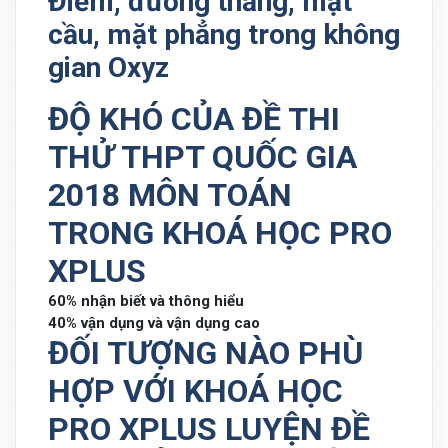
Điểm, đường thẳng, mặt
cầu, mặt phẳng trong không
gian Oxyz
ĐỘ KHÓ CỦA ĐỀ THI
THỬ THPT QUỐC GIA
2018 MÔN TOÁN
TRONG KHOÁ HỌC PRO
XPLUS
60% nhận biết và thông hiểu
40% vận dụng và vận dụng cao
ĐỐI TƯỢNG NÀO PHÙ
HỢP VỚI KHOÁ HỌC
PRO XPLUS LUYỆN ĐỀ