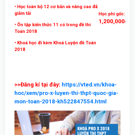
• Học toàn bộ 12 cơ bản và nâng cao đã
giảm tải
Học phí gốc:
1,200,000đ
• Ôn tập kiến thức 11 có trong đề thi
Toán 2018
• Khoá học đi kèm Khoá Luyện đề Toán
2018
>>Đăng kí tại đây:
https://vted.vn/khoa-
hoc/xem/pro-x-luyen-thi-thpt-quoc-gia-
mon-toan-2018-kh522847554.html