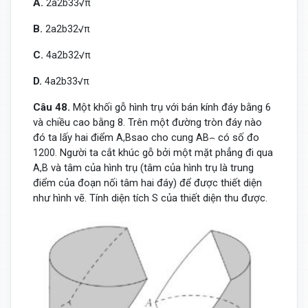
A.
2
a
2
b
3
3
√
π
B.
2
a
2
b
3
2
√
π
C.
4
a
2
b
3
2
√
π
D.
4
a
2
b
3
3
√
π
Câu 48.
Một khối gỗ hình trụ với bán kính đáy bằng 6
và chiều cao bằng 8. Trên một đường tròn đáy nào
đó ta lấy hai điểm
sao cho cung
có số đo
A
,
B
A
B
⌢
Người ta cắt khúc gỗ bởi một mặt phẳng đi qua
120
0
.
và tâm của hình trụ (tâm của hình trụ là trung
A
,
B
điểm của đoạn nối tâm hai đáy) để được thiết diện
như hình vẽ. Tính diện tích
của thiết diện thu được.
S