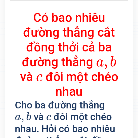
Có bao nhiêu
đường thẳng cắt
đồng thởi cả ba
a
,
b
,
đường thẳng
a
b
c
và
đôi một chéo
c
nhau
Cho ba đường thẳng
a
,
b
c
,
và
đôi một chéo
a
b
c
nhau. Hỏi có bao nhiêu