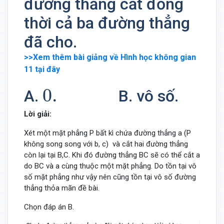
đường thẳng cắt đồng
thời cả ba đường thẳng
đã cho.
>>Xem thêm bài giảng về Hình học không gian
11 tại đây
0.
0.
A.
B. vô số.
C
Lời giải:
Xét một mặt phẳng P bất kì chứa đường thẳng a (P
không song song với b, c) và cắt hai đường thẳng
còn lại tại B,C. Khi đó đường thẳng BC sẽ có thể cắt a
do BC và a cùng thuộc một mặt phẳng. Do tồn tại vô
số mặt phẳng như vậy nên cũng tồn tại vô số đường
thẳng thỏa mãn đề bài.
Chọn đáp án B.