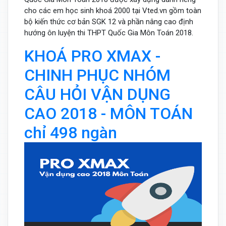
cho các em học sinh khoá 2000 tại Vted.vn gồm toàn
bộ kiến thức cơ bản SGK 12 và phần nâng cao định
hướng ôn luyện thi THPT Quốc Gia Môn Toán 2018.
KHOÁ PRO XMAX -
CHINH PHỤC NHÓM
CÂU HỎI VẬN DỤNG
CAO 2018 - MÔN TOÁN
chỉ 498 ngàn