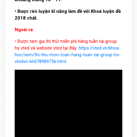
• Được rèn luyện kĩ năng làm đề với Khoá luyện đề
2018 chất.
Ngoài ra:
• Được tam gia thi thử miễn phí hàng tuần tại group
hs vted và website vted tại đây:
https://vted.vn/khoa-
hoc/xem/thi-thu-mon-toan-hang-tuan-tai-group-hs-
vtedvn-kh078989756.html