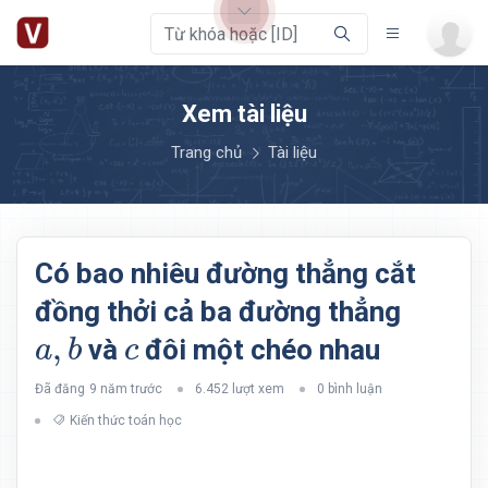
Xem tài liệu
Trang chủ
Tài liệu
Có bao nhiêu đường thẳng cắt
đồng thởi cả ba đường thẳng
a
,
b
c
,
và
đôi một chéo nhau
a
b
c
Đã đăng
9 năm trước
6.452 lượt xem
0 bình luận
Kiến thức toán học