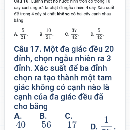
Câu 16.
Quanh một hồ nước hình tròn có trồng 10
cây xanh, người ta chặt đi ngẫu nhiên 4 cây. Xác suất
để trong 4 cây bị chặt
không
có hai cây cạnh nhau
bằng
5
21
.
10
21
.
37
42
.
5
42
.
5
10
37
5
.
.
.
.
A.
B.
D.
C.
21
21
42
42
Câu 17.
Một đa giác đều 20
đỉnh, chọn ngẫu nhiên ra 3
đỉnh. Xác suất để ba đỉnh
chọn ra tạo thành một tam
giác không có cạnh nào là
cạnh của đa giác đều đã
cho bằng
1
57
.
A.
B.
C.
1
40
57
.
56
57
.
17
57
.
40
56
17
.
D.