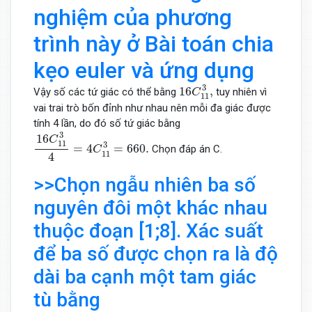
nghiệm của phương
trình này ở Bài toán chia
kẹo euler và ứng dụng
16
C
11
3
,
3
16
,
Vậy số các tứ giác có thể bằng
tuy nhiên vì
C
11
vai trai trò bốn đỉnh như nhau nên mỗi đa giác được
tính 4 lần, do đó số tứ giác bằng
16
C
11
3
4
=
4
C
11
3
=
660.
3
16
C
11
3
=
4
=
660.
Chọn đáp án C.
C
11
4
>>Chọn ngẫu nhiên ba số
nguyên đôi một khác nhau
thuộc đoạn [1;8]. Xác suất
để ba số được chọn ra là độ
dài ba cạnh một tam giác
tù bằng