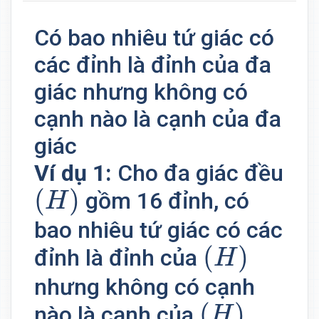
Có bao nhiêu tứ giác có
các đỉnh là đỉnh của đa
giác nhưng không có
cạnh nào là cạnh của đa
giác
Ví dụ 1:
Cho đa giác đều
(
H
)
(
)
gồm 16 đỉnh, có
H
bao nhiêu tứ giác có các
(
H
)
(
)
đỉnh là đỉnh của
H
nhưng không có cạnh
(
H
)
.
(
)
.
nào là cạnh của
H