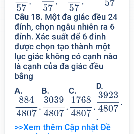
.
.
.
57
57
57
57
Câu 18.
Một đa giác đều 24
đỉnh, chọn ngẫu nhiên ra 6
đỉnh. Xác suất để 6 đỉnh
được chọn tạo thành một
lục giác không có cạnh nào
là cạnh của đa giác đều
bằng
D.
3923
48
A.
B.
C.
3923
884
4807
3039
.
4807
1768
.
4807
.
884
3039
1768
.
.
.
.
4807
4807
4807
4807
.
>>Xem thêm Cập nhật Đề