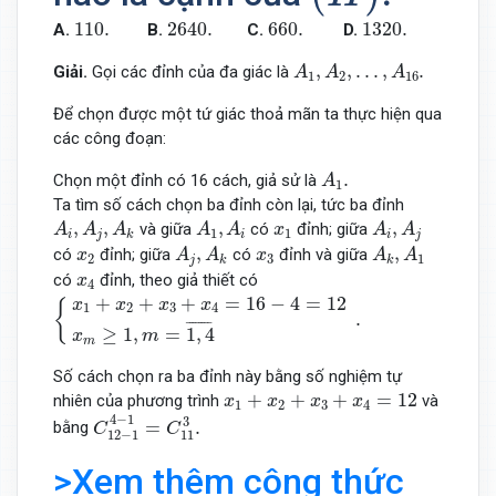
110.
2640.
660.
1320.
110.
2640.
660.
1320.
A.
B.
C.
D.
A
1
,
A
2
,
.
.
.
,
A
16
.
,
,
.
.
.
,
.
Giải.
Gọi các đỉnh của đa giác là
A
A
A
1
2
16
Để chọn được một tứ giác thoả mãn ta thực hiện qua
các công đoạn:
A
1
.
.
Chọn một đỉnh có 16 cách, giả sử là
A
1
Ta tìm số cách chọn ba đỉnh còn lại, tức ba đỉnh
A
i
,
A
j
,
A
k
A
1
,
A
i
A
i
,
A
j
x
1
,
,
,
,
và giữa
có
đỉnh; giữa
A
A
A
A
A
x
A
A
1
1
i
j
i
i
j
k
A
j
,
A
k
A
k
,
A
1
x
2
x
3
,
,
có
đỉnh; giữa
có
đỉnh và giữa
x
A
A
x
A
A
2
3
1
j
k
k
x
4
có
đỉnh, theo giả thiết có
x
4
{
x
1
+
x
2
+
x
3
+
x
4
=
16
−
4
=
12
x
m
≥
1
,
m
=
1
,
4
¯
.
+
+
+
=
16
−
4
=
12
x
x
x
x
{
1
2
3
4
.
¯
¯¯¯¯¯¯
¯
≥
1
,
=
1
,
4
x
m
m
Số cách chọn ra ba đỉnh này bằng số nghiệm tự
x
1
+
x
2
+
x
3
+
x
4
=
12
+
+
+
=
12
nhiên của phương trình
và
x
x
x
x
1
2
3
4
C
12
−
1
4
−
1
=
C
11
3
.
4
−
1
3
=
.
bằng
C
C
12
−
1
11
>Xem thêm công thức