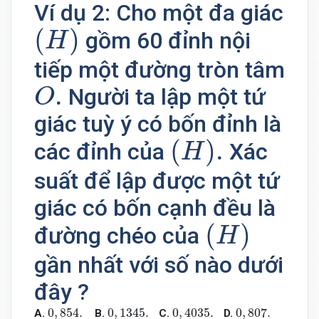
Ví dụ 2: Cho một đa giác
(
H
)
(
)
gồm 60 đỉnh nội
H
tiếp một đường tròn tâm
O
.
.
Người ta lập một tứ
O
giác tuỳ ý có bốn đỉnh là
(
H
)
.
(
)
.
các đỉnh của
Xác
H
suất để lập được một tứ
giác có bốn cạnh đều là
(
H
)
(
)
đường chéo của
H
gần nhất với số nào dưới
đây ?
0
,
854.
0
,
1345.
0
,
4035.
0
,
807.
0
,
854.
0
,
1345.
0
,
4035.
0
,
807.
A.
B.
C.
D.