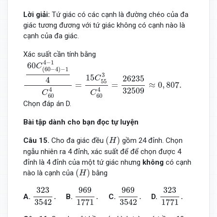
Lời giải:
Tứ giác có các cạnh là đường chéo của đa
giác tương đương với tứ giác không có cạnh nào là
cạnh của đa giác.
Xác suất cần tính bằng
60
C
(
60
−
4
)
−
1
4
−
1
4
C
60
4
=
15
C
55
3
C
60
4
=
26235
3250
4
−
1
60
C
(
60
−
4
)
−
1
3
15
26235
C
4
55
=
=
≈
0
,
807.
32509
4
4
C
C
60
60
Chọn đáp án D.
Bài tập dành cho bạn đọc tự luyện
(
H
)
(
)
Câu 15.
Cho đa giác đều
gồm 24 đỉnh. Chọn
H
ngẫu nhiên ra 4 đỉnh, xác suất để để chọn được 4
đỉnh là 4 đỉnh của một tứ giác nhưng
không
có cạnh
(
H
)
(
)
nào là cạnh của
bằng
H
323
3542
.
969
1771
.
969
3542
.
323
1771
.
323
969
969
323
.
.
.
.
A.
B.
C.
D.
1771
1771
3542
3542