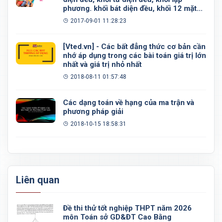
phương. khối bát diện đều, khối 12 mặt
đều, khối 20 mặt đều
2017-09-01 11:28:23
[Vted.vn] - Các bất đẳng thức cơ bản cần
nhớ áp dụng trong các bài toán giá trị lớn
nhất và giá trị nhỏ nhất
2018-08-11 01:57:48
Các dạng toán về hạng của ma trận và
phương pháp giải
2018-10-15 18:58:31
Liên quan
Đề thi thử tốt nghiệp THPT năm 2026
môn Toán sở GD&ĐT Cao Bằng