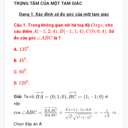
TRỌNG TÂM CỦA MỘT TAM GIÁC
Dạng 1: Xác định số đo góc của một tam giác
O
x
y
z
,
,
Câu 1. Trong không gian với hệ toạ độ
cho
O
x
y
z
A
(
−
1
;
2
;
4
)
,
B
(
−
1
;
1
;
4
)
,
C
(
0
;
0
;
4
)
.
(
−
1
;
2
;
4
)
,
(
−
1
;
1
;
4
)
,
(
0
;
0
;
4
)
.
các điểm
Số
A
B
C
∠
A
B
C
∠
đo của góc
là ?
A
B
C
135
0
.
0
135
.
A.
45
0
.
0
45
.
B.
60
0
.
0
60
.
C.
120
0
.
0
120
.
D.
B
A
→
=
(
0
;
1
;
0
)
,
B
C
→
=
(
1
;
−
1
;
0
)
−
−
→
−
−
→
=
(
0
;
1
;
0
)
,
=
(
1
;
−
1
;
0
)
Giải.
Ta có
vì
B
A
B
C
vậy
cos
∠
A
B
C
=
B
A
→
.
B
C
→
B
A
.
B
C
=
0.1
+
1.
(
−
1
)
+
0.0
1
2
.
1
2
+
−
−
→
−
−
→
0.1
+
1.
(
−
1
)
+
0.0
.
1
B
A
B
C
cos
∠
=
=
=
−
⇒
∠
A
B
C
A
.
√
√
B
A
B
C
2
√
2
2
2
1
.
1
+
(
−
1
)
Chọn đáp án A.