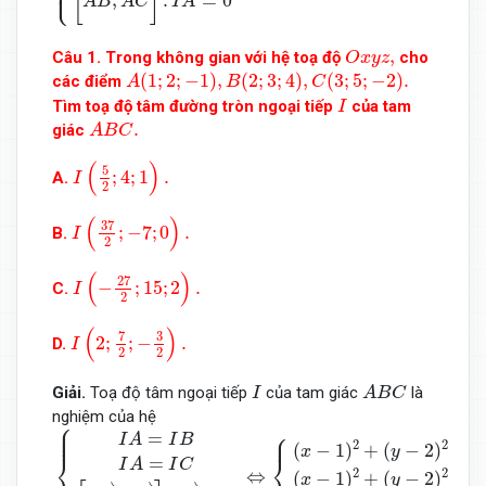
⎩
⎪
[
]
,
.
=
0
A
B
A
C
I
A
O
x
y
z
,
,
Câu 1. Trong không gian với hệ toạ độ
cho
O
x
y
z
A
(
1
;
2
;
−
1
)
,
B
(
2
;
3
;
4
)
,
C
(
3
;
5
;
−
2
)
.
(
1
;
2
;
−
1
)
,
(
2
;
3
;
4
)
,
(
3
;
5
;
−
2
)
.
các điểm
A
B
C
I
Tìm toạ độ tâm đường tròn ngoại tiếp
của tam
I
A
B
C
.
.
giác
A
B
C
I
(
5
2
;
4
;
1
)
.
(
)
5
;
4
;
1
.
A.
I
2
I
(
37
2
;
−
7
;
0
)
.
(
)
37
;
−
7
;
0
.
B.
I
2
I
(
−
27
2
;
15
;
2
)
.
(
)
27
−
;
15
;
2
.
C.
I
2
I
(
2
;
7
2
;
−
3
2
)
.
(
)
7
3
2
;
;
−
.
D.
I
2
2
A
B
C
I
Giải.
Toạ độ tâm ngoại tiếp
của tam giác
là
I
A
B
C
nghiệm của hệ
⎧
{
I
A
=
I
B
I
A
=
I
C
[
A
B
→
,
A
C
→
]
.
I
A
→
=
0
⇔
{
(
x
−
1
)
2
+
(
y
−
2
)
2
+
(
⎪

⎪

⎧
⎪
=
⎪
I
A
I
B
2
2
(
−
1
)
+
(
−
2
)
+
(
x
y
⎨
⎨
=
I
A
I
C
2
2
⇔
(
−
1
)
+
(
−
2
)
+
(
x
y
−
−
→
−
−
→
−
→