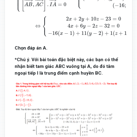
⎩
⎪
⎪

⎪

⎩
⎪
[
]
,
.
=
0
A
B
A
C
I
A
(
−
16
;
11
;
⎧
⎪
2
+
2
+
10
−
23
=
0
x
y
z
⎨
⎩
4
+
6
−
2
−
32
=
0
⎪
⇔
x
y
z
−
16
(
−
1
)
+
11
(
−
2
)
+
1
(
+
1
)
=
x
y
z
Chọn đáp án A.
*Chú ý. Với bài toán đặc biệt này, các bạn có thể
nhận biết tam giác ABC vuông tại A, do đó tâm
ngoại tiếp I là trung điểm cạnh huyền BC.