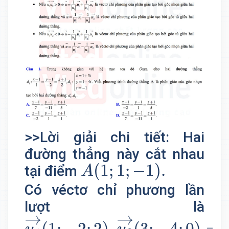
>>Lời giải chi tiết: Hai
đường thẳng này cắt nhau
A
(
1
;
1
;
−
1
)
.
(
1
;
1
;
−
1
)
.
tại điểm
A
Có véctơ chỉ phương lần
lượt là
u
1
→
(
1
;
−
2
;
2
)
,
u
2
→
(
3
;
−
4
;
0
)
→
→
(
1
;
−
2
;
2
)
,
(
3
;
−
4
;
0
)
⇒