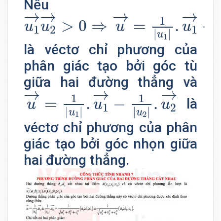
Nếu
u
1
→
u
2
→
>
0
⇒
u
→
=
1
|
u
1
|
.
u
1
→
→
→
→
1
>
0
⇒
=
.
+
u
u
u
u
1
2
1
|
|
u
1
là véctơ chỉ phương của
phân giác tạo bởi góc tù
giữa hai đường thẳng và
u
→
=
1
|
u
1
|
.
u
1
→
−
1
|
u
2
|
.
u
2
→
→
→
→
1
1
=
.
−
.
là
u
u
u
1
2
|
|
|
|
u
u
1
2
véctơ chỉ phương của phân
giác tạo bởi góc nhọn giữa
hai đường thẳng.