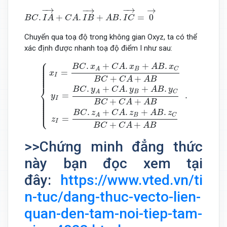
B
C
.
I
A
→
+
C
A
.
I
B
→
+
A
B
.
I
C
→
=
0
→
−
→
−
→
−
→
→
.
+
.
+
.
=
0
B
C
I
A
C
A
I
B
A
B
I
C
Chuyển qua toạ độ trong không gian Oxyz, ta có thể
xác định được nhanh toạ độ điểm I như sau:
⎧
{
x
I
=
B
C
.
x
A
+
C
A
.
x
B
+
A
B
.
x
C
B
C
+
C
A
+
A
B
y
I
=
B
C
.
y
A
+
C
⎪

⎪

.
+
.
+
.
⎪

B
C
x
C
A
x
A
B
x
⎪

B
C
A
⎪

=
⎪

x
⎪

I
⎪
+
+
B
C
C
A
A
B
⎨
.
+
.
+
.
B
C
y
C
A
y
A
B
y
B
C
A
.
=
⎪

y
⎪

I
⎪

+
+
⎪

B
C
C
A
A
B
⎪

⎪

⎪

⎩
⎪
.
+
.
+
.
B
C
z
C
A
z
A
B
z
B
C
A
=
z
I
+
+
B
C
C
A
A
B
>>Chứng minh đẳng thức
này bạn đọc xem tại
đây:
https://www.vted.vn/ti
n-tuc/dang-thuc-vecto-lien-
quan-den-tam-noi-tiep-tam-