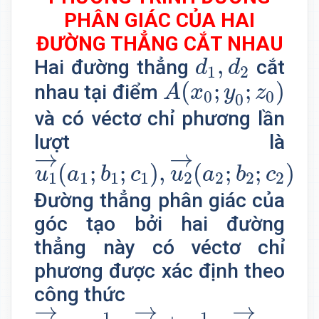
PHÂN GIÁC CỦA HAI
ĐƯỜNG THẲNG CẮT NHAU
d
1
,
d
2
,
Hai đường thẳng
cắt
d
d
1
2
A
(
x
0
;
y
0
;
z
0
)
(
;
;
)
nhau tại điểm
A
x
y
z
0
0
0
và có véctơ chỉ phương lần
lượt là
u
1
→
(
a
1
;
b
1
;
c
1
)
,
u
2
→
(
a
2
;
b
2
;
→
→
(
;
;
)
,
(
;
;
)
.
u
a
b
c
u
a
b
c
1
1
1
1
2
2
2
2
Đường thẳng phân giác của
góc tạo bởi hai đường
thẳng này có véctơ chỉ
phương được xác định theo
công thức
u
→
=
1
|
u
1
|
.
u
1
→
±
1
|
u
2
|
.
u
2
→
→
→
→
1
1