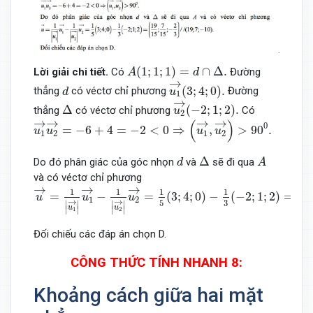
A
(
1
;
1
;
1
)
=
d
∩
Δ
.
(
1
;
1
;
1
)
=
∩
Δ
.
Lời giải chi tiết.
Có
Đường
A
d
u
1
→
(
3
;
4
;
0
)
.
→
d
(
3
;
4
;
0
)
.
thẳng
có véctơ chỉ phương
Đường
d
u
1
u
2
→
(
−
2
;
1
;
2
)
.
→
Δ
Δ
(
−
2
;
1
;
2
)
.
thẳng
có véctơ chỉ phương
Có
u
2
u
1
→
u
2
→
=
−
6
+
4
=
−
2
<
0
⇒
(
u
1
→
,
u
2
→
)
>
90
0
.
→
→
→
→
(
)
0
=
−
6
+
4
=
−
2
<
0
⇒
,
>
90
.
u
u
u
u
1
2
1
2
Δ
A
d
Δ
Do đó phân giác của góc nhọn
và
sẽ đi qua
d
A
và có véctơ chỉ phương
u
→
=
1
|
u
1
→
|
u
1
→
−
1
|
u
2
→
|
u
2
→
=
1
5
(
3
;
4
;
0
)
−
1
3
(
−
2
;
1
;
→
→
→
(
1
1
1
1
1
=
−
=
(
3
;
4
;
0
)
−
(
−
2
;
1
;
2
)
=
u
u
u
1
2
→
→
3
5
1
∣
∣
∣
∣
u
u
∣
∣
∣
∣
1
2
Đối chiếu các đáp án chọn D.
CÔNG THỨC TÍNH NHANH 8:
Khoảng cách giữa hai mặt