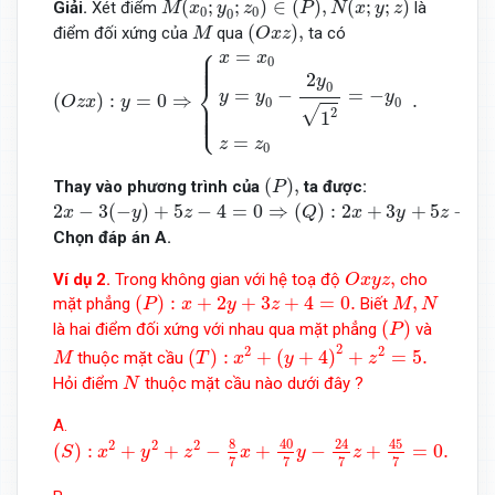
(
;
;
)
∈
(
)
,
(
;
;
)
Giải.
Xét điểm
là
M
x
y
z
P
N
x
y
z
0
0
0
(
O
x
z
)
,
M
(
)
,
điểm đối xứng của
qua
ta có
M
O
x
z
(
O
z
x
)
:
y
=
0
⇒
{
x
=
x
0
y
=
y
0
−
2
y
0
1
2
=
−
y
0
z
=
z
0
.
⎧
⎪

=
⎪

x
x
⎪

⎪
0
2
y
⎨
0
=
−
=
−
y
y
y
(
)
:
=
0
⇒
.
O
z
x
y
⎪

0
0
⎪

⎪

⎩
√
⎪
2
1
=
z
z
0
(
P
)
,
(
)
,
Thay vào phương trình của
ta được:
P
2
x
−
3
(
−
y
)
+
5
z
−
4
=
0
⇒
(
Q
)
:
2
x
+
3
y
+
5
z
−
4
=
0.
2
−
3
(
−
)
+
5
−
4
=
0
⇒
(
)
:
2
+
3
+
5
−
4
x
y
z
Q
x
y
z
Chọn đáp án A.
O
x
y
z
,
,
Ví dụ 2.
Trong không gian với hệ toạ độ
cho
O
x
y
z
(
P
)
:
x
+
2
y
+
3
z
+
4
=
0.
M
,
N
(
)
:
+
2
+
3
+
4
=
0.
,
mặt phẳng
Biết
P
x
y
z
M
N
(
P
)
(
)
là hai điểm đối xứng với nhau qua mặt phẳng
và
P
(
T
)
:
x
2
+
(
y
+
4
)
2
+
z
2
=
5.
M
2
2
2
(
)
:
+
(
+
4
)
+
=
5.
thuộc mặt cầu
M
T
x
y
z
N
Hỏi điểm
thuộc mặt cầu nào dưới đây ?
N
A.
(
S
)
:
x
2
+
y
2
+
z
2
−
8
7
x
+
40
7
y
−
24
7
z
+
45
7
=
0.
40
45
8
24
2
2
2
(
)
:
+
+
−
+
−
+
=
0.
S
x
y
z
x
y
z
7
7
7
7