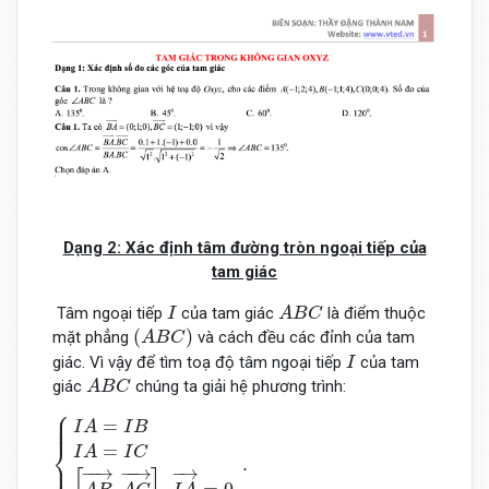
Dạng 2: Xác định tâm đường tròn ngoại tiếp của
tam giác
A
B
C
I
Tâm ngoại tiếp
của tam giác
là điểm thuộc
I
A
B
C
(
A
B
C
)
(
)
mặt phẳng
và cách đều các đỉnh của tam
A
B
C
I
giác. Vì vậy để tìm toạ độ tâm ngoại tiếp
của tam
I
A
B
C
giác
chúng ta giải hệ phương trình:
A
B
C
⎧
{
I
A
=
I
B
I
A
=
I
C
[
A
B
→
,
A
C
→
]
.
I
A
→
=
0
.
⎪

⎪

⎪
=
I
A
I
B
⎨
=
I
A
I
C
.
⎪

⎪

−
−
→
−
−
→
−
→