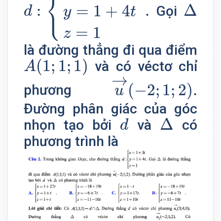
⎨
Δ
⎩
:
.
Δ
=
1
+
4
Gọi
d
y
t
=
1
z
là đường thẳng đi qua điểm
A
(
1
;
1
;
1
)
(
1
;
1
;
1
)
và có véctơ chỉ
A
u
→
(
−
2
;
1
;
2
)
.
→
(
−
2
;
1
;
2
)
.
phương
u
Đường phân giác của góc
d
Δ
Δ
nhọn tạo bởi
và
có
d
phương trình là