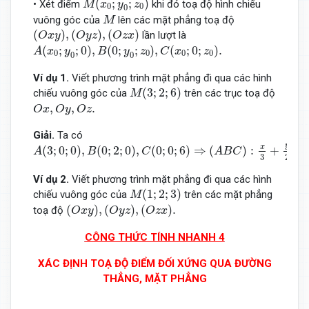
(
;
;
)
• Xét điểm
khi đó toạ độ hình chiếu
M
x
y
z
0
0
0
M
vuông góc của
lên các mặt phẳng toạ độ
M
(
O
x
y
)
,
(
O
y
z
)
,
(
O
z
x
)
(
)
,
(
)
,
(
)
lần lượt là
O
x
y
O
y
z
O
z
x
A
(
x
0
;
y
0
;
0
)
,
B
(
0
;
y
0
;
z
0
)
,
C
(
x
0
;
0
;
z
0
)
.
(
;
;
0
)
,
(
0
;
;
)
,
(
;
0
;
)
.
A
x
y
B
y
z
C
x
z
0
0
0
0
0
0
Ví dụ 1.
Viết phương trình mặt phẳng đi qua các hình
M
(
3
;
2
;
6
)
(
3
;
2
;
6
)
chiếu vuông góc của
trên các trục toạ độ
M
O
x
,
O
y
,
O
z
.
,
,
.
O
x
O
y
O
z
Giải.
Ta có
A
(
3
;
0
;
0
)
,
B
(
0
;
2
;
0
)
,
C
(
0
;
0
;
6
)
⇒
(
A
B
C
)
:
x
3
+
y
2
+
z
6
=
1.
y
x
(
3
;
0
;
0
)
,
(
0
;
2
;
0
)
,
(
0
;
0
;
6
)
⇒
(
)
:
+
+
A
B
C
A
B
C
2
3
Ví dụ 2.
Viết phương trình mặt phẳng đi qua các hình
M
(
1
;
2
;
3
)
(
1
;
2
;
3
)
chiếu vuông góc của
trên các mặt phẳng
M
(
O
x
y
)
,
(
O
y
z
)
,
(
O
z
x
)
.
(
)
,
(
)
,
(
)
.
toạ độ
O
x
y
O
y
z
O
z
x
CÔNG THỨC TÍNH NHANH 4
XÁC ĐỊNH TOẠ ĐỘ ĐIỂM ĐỐI XỨNG QUA ĐƯỜNG
THẲNG, MẶT PHẲNG