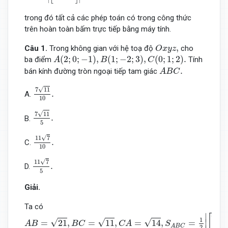
trong đó tất cả các phép toán có trong công thức
trên hoàn toàn bấm trực tiếp bằng máy tính.
O
x
y
z
,
,
Câu 1.
Trong không gian với hệ toạ độ
cho
O
x
y
z
A
(
2
;
0
;
−
1
)
,
B
(
1
;
−
2
;
3
)
,
C
(
0
;
1
;
2
)
.
(
2
;
0
;
−
1
)
,
(
1
;
−
2
;
3
)
,
(
0
;
1
;
2
)
.
ba điểm
Tính
A
B
C
A
B
C
.
.
bán kính đường tròn ngoại tiếp tam giác
A
B
C
7
11
10
.
√
7
11
.
A.
10
7
11
5
.
√
7
11
.
B.
5
11
7
10
.
√
11
7
.
C.
10
11
7
5
.
√
11
7
.
D.
5
Giải.
Ta có
A
B
=
21
,
B
C
=
11
,
C
A
=
14
,
S
A
B
C
=
1
2
|
[
A
B
→
,
A
C
→
]
|
=
5
3
2
.
−
−
→
∣
[
1
√
√
√
=
21
,
=
11
,
=
14
,
=
,
∣
A
B
B
C
C
A
S
A
B
A
B
C
2