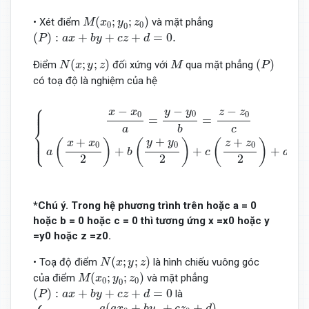
M
(
x
0
;
y
0
;
z
0
)
(
;
;
)
• Xét điểm
và mặt phẳng
M
x
y
z
0
0
0
(
P
)
:
a
x
+
b
y
+
c
z
+
d
=
0.
(
)
:
+
+
+
=
0.
P
a
x
b
y
c
z
d
N
(
x
;
y
;
z
)
(
P
)
M
(
;
;
)
(
)
Điểm
đối xứng với
qua mặt phẳng
N
x
y
z
M
P
có toạ độ là nghiệm của hệ
{
x
−
x
0
a
=
y
−
y
0
b
=
z
−
z
0
c
a
(
x
+
x
0
2
)
+
b
(
y
+
y
0
2
)
+
c
(
z
+
z
0
2
)
⎧
⎪

−
⎪

−
−
y
y
⎪
x
x
z
z
0
0
0
=
=
⎨
a
c
b
⎪

⎪

+
⎩
+
+
⎪
y
y
(
)
(
)
(
)
x
x
z
z
0
0
0
+
+
+
=
a
b
c
d
2
2
2
*Chú ý. Trong hệ phương trình trên hoặc a = 0
hoặc b = 0 hoặc c = 0 thì tương ứng x =x0 hoặc y
=y0 hoặc z =z0.
N
(
x
;
y
;
z
)
(
;
;
)
• Toạ độ điểm
là hình chiếu vuông góc
N
x
y
z
M
(
x
0
;
y
0
;
z
0
)
(
;
;
)
của điểm
và mặt phẳng
M
x
y
z
0
0
0
(
P
)
:
a
x
+
b
y
+
c
z
+
d
=
0
(
)
:
+
+
+
=
0
là
P
a
x
b
y
c
z
d
{
x
=
x
0
−
a
(
a
x
0
+
b
y
0
+
c
z
0
+
d
)
a
2
+
b
2
+
c
2
y
=
y
0
−
b
(
a
x
0
+
b
y
(
+
+
+
)
a
a
x
b
y
c
z
d