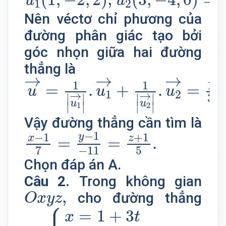
u
u
1
2
Nên véctơ chỉ phương của
đường phân giác tạo bởi
góc nhọn giữa hai đường
thẳng là
u
→
=
1
|
u
1
→
|
.
u
1
→
+
1
|
u
2
→
|
.
→
→
→
1
1
1
=
.
+
.
=
(
u
u
u
1
2
→
→
3
∣
∣
∣
∣
u
u
∣
∣
∣
∣
1
2
Vậy đường thẳng cần tìm là
x
−
1
7
=
y
−
1
−
11
=
z
+
1
5
.
−
1
−
1
+
1
y
x
z
=
=
.
−
11
5
7
Chọn đáp án A.
Câu 2.
Trong không gian
O
x
y
z
,
,
cho đường thẳng
O
x
y
z
⎧
d
:
{
x
=
1
+
3
t
y
=
1
+
4
t
z
=
1
.
=
1
+
3
x
t