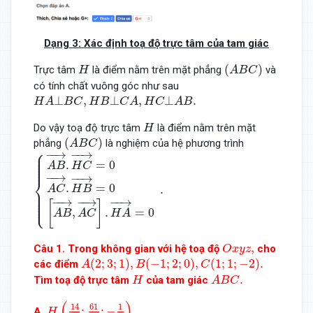
Dạng 3: Xác định toạ độ trực tâm của tam giác
(
A
B
C
)
H
(
)
Trực tâm
là điểm nằm trên mặt phẳng
và
H
A
B
C
có tính chất vuông góc như sau
H
A
⊥
B
C
,
H
B
⊥
C
A
,
H
C
⊥
A
B
.
⊥
,
⊥
,
⊥
.
H
A
B
C
H
B
C
A
H
C
A
B
H
Do vậy toạ độ trực tâm
là điểm nằm trên mặt
H
(
A
B
C
)
(
)
phẳng
là nghiệm của hệ phương trình
A
B
C
{
A
B
→
.
H
C
→
=
0
A
C
→
.
H
B
→
=
0
[
A
B
→
,
A
C
→
]
.
H
A
→
=
0
.
⎧
−
−
→
−
−
→
⎪

⎪

⎪

⎪

.
=
0
⎪
A
B
H
C
−
−
→
−
−
→
⎨
.
=
0
.
A
C
H
B
⎪

⎪

⎪

⎪

−
−
→
−
−
→
−
−
→
⎩
⎪
[
]
,
.
=
0
A
B
A
C
H
A
O
x
y
z
,
,
Câu 1. Trong không gian với hệ toạ độ
cho
O
x
y
z
A
(
2
;
3
;
1
)
,
B
(
−
1
;
2
;
0
)
,
C
(
1
;
1
;
−
2
)
.
(
2
;
3
;
1
)
,
(
−
1
;
2
;
0
)
,
(
1
;
1
;
−
2
)
.
các điểm
A
B
C
A
B
C
.
H
.
Tìm toạ độ trực tâm
của tam giác
H
A
B
C
H
(
14
15
;
61
30
;
−
1
3
)
.
(
)
61
14
1
;
;
−
.
A.
H