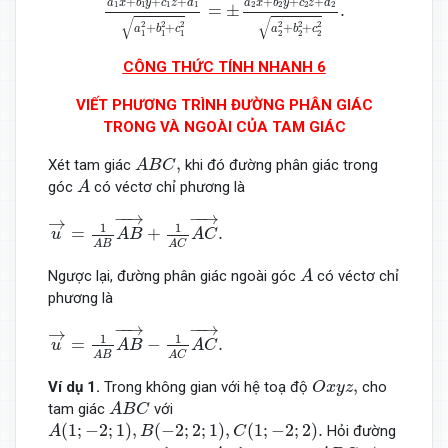
+
+
+
+
+
+
a
x
b
y
c
z
d
a
x
b
y
c
z
d
1
1
1
1
2
2
2
2
=
±
.
√
√
2
2
2
2
2
2
+
+
+
+
a
b
c
a
b
c
1
1
1
2
2
2
CÔNG THỨC TÍNH NHANH 6
VIẾT PHƯƠNG TRÌNH ĐƯỜNG PHÂN GIÁC
TRONG VÀ NGOÀI CỦA TAM GIÁC
A
B
C
,
,
Xét tam giác
khi đó đường phân giác trong
A
B
C
A
góc
có véctơ chỉ phương là
A
u
→
=
1
A
B
A
B
→
+
1
A
C
A
C
→
.
−
−
→
−
−
→
→
1
1
=
+
.
u
A
B
A
C
A
B
A
C
A
Ngược lại, đường phân giác ngoài góc
có véctơ chỉ
A
phương là
u
→
=
1
A
B
A
B
→
−
1
A
C
A
C
→
.
−
−
→
−
−
→
→
1
1
=
−
.
u
A
B
A
C
A
B
A
C
O
x
y
z
,
,
Ví dụ 1.
Trong không gian với hệ toạ độ
cho
O
x
y
z
A
B
C
tam giác
với
A
B
C
A
(
1
;
−
2
;
1
)
,
B
(
−
2
;
2
;
1
)
,
C
(
1
;
−
2
;
2
)
.
(
1
;
−
2
;
1
)
,
(
−
2
;
2
;
1
)
,
(
1
;
−
2
;
2
)
.
Hỏi đường
A
B
C
A
A
B
C