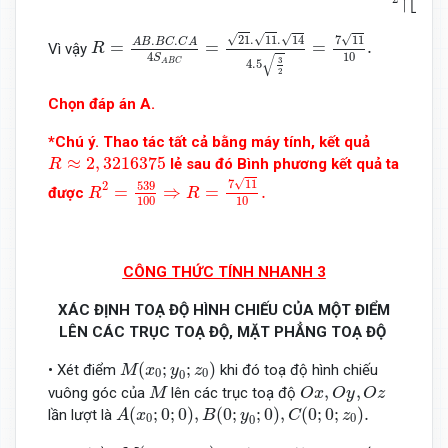
∣
R
=
A
B
.
B
C
.
C
A
4
S
A
B
C
=
21
.
11
.
14
4.5
3
2
=
7
11
10
.
√
√
√
√
21
.
11
.
14
7
11
.
.
A
B
B
C
C
A
=
=
=
.
Vì vậy
R
10
4
√
S
3
4.5
A
B
C
2
Chọn đáp án A.
*Chú ý. Thao tác tất cả bằng máy tính, kết quả
R
≈
2
,
3216375
≈
2
,
3216375
lẻ sau đó Bình phương kết quả ta
R
R
2
=
539
100
⇒
R
=
7
11
10
.
√
7
11
539
2
=
⇒
=
.
được
R
R
100
10
CÔNG THỨC TÍNH NHANH 3
XÁC ĐỊNH TOẠ ĐỘ HÌNH CHIẾU CỦA MỘT ĐIỂM
LÊN CÁC TRỤC TOẠ ĐỘ, MẶT PHẲNG TOẠ ĐỘ
M
(
x
0
;
y
0
;
z
0
)
(
;
;
)
• Xét điểm
khi đó toạ độ hình chiếu
M
x
y
z
0
0
0
O
x
,
O
y
,
O
z
M
,
,
vuông góc của
lên các trục toạ độ
M
O
x
O
y
O
z
A
(
x
0
;
0
;
0
)
,
B
(
0
;
y
0
;
0
)
,
C
(
0
;
0
;
z
0
)
.
(
;
0
;
0
)
,
(
0
;
;
0
)
,
(
0
;
0
;
)
.
lần lượt là
A
x
B
y
C
z
0
0
0
M
(
x
0
;
y
0
;
z
0
)