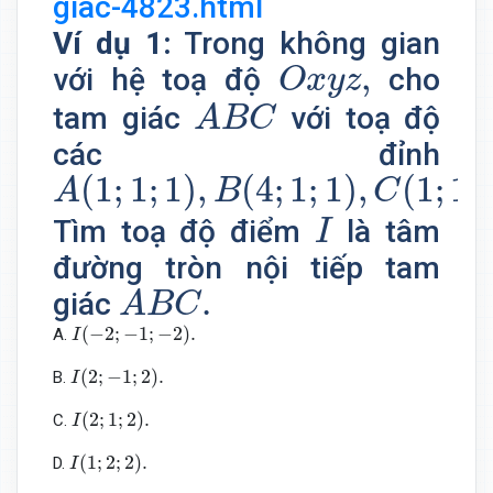
giac-4823.html
Ví dụ 1:
Trong không gian
O
x
y
z
,
,
với hệ toạ độ
cho
O
x
y
z
A
B
C
tam giác
với toạ độ
A
B
C
các đỉnh
A
(
1
;
1
;
1
)
,
B
(
4
;
1
;
1
)
,
C
(
1
;
1
;
5
)
.
(
1
;
1
;
1
)
,
(
4
;
1
;
1
)
,
(
1
;
1
;
A
B
C
I
Tìm toạ độ điểm
là tâm
I
đường tròn nội tiếp tam
A
B
C
.
.
giác
A
B
C
I
(
−
2
;
−
1
;
−
2
)
.
(
−
2
;
−
1
;
−
2
)
.
A.
I
I
(
2
;
−
1
;
2
)
.
(
2
;
−
1
;
2
)
.
B.
I
I
(
2
;
1
;
2
)
.
(
2
;
1
;
2
)
.
C.
I
I
(
1
;
2
;
2
)
.
(
1
;
2
;
2
)
.
D.
I