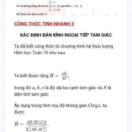
CÔNG THỨC TÍNH NHANH 2
XÁC ĐỊNH BÁN KÍNH NGOẠI TIẾP TAM GIÁC
Ta đã biết công thức từ chương trình hệ thức lượng
Hình học Toán 10 như sau:
R
=
a
b
c
4
S
,
a
b
c
=
,
Ta biết được rằng
R
4
S
S
a
,
b
,
c
,
,
trong đó
là độ dài ba cạnh tam giác và
là
a
b
c
S
diện tích tam giác.
O
x
y
z
,
,
Áp dụng trong hình toạ độ không gian
ta
O
x
y
z
được
R
=
A
B
.
B
C
.
C
A
2
|
[
A
B
→
,
A
C
→
]
|
.
.
.
A
B
B
C
C
A
=
.
R
−
−
→
−
−
→
∣
∣
[
]
∣
∣
2
,
A
B
A
C
∣
∣