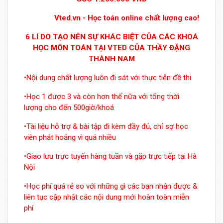
Vted.vn - Học toán online chất lượng cao!
6 LÍ DO TẠO NÊN SỰ KHÁC BIỆT CỦA CÁC KHOÁ
HỌC MÔN TOÁN TẠI VTED CỦA THẦY ĐẶNG
THÀNH NAM
•Nội dung chất lượng luôn đi sát với thực tiễn đề thi
•Học 1 được 3 và còn hơn thế nữa với tổng thời
lượng cho đến 500giờ/khoá
•Tài liệu hỗ trợ & bài tập đi kèm đầy đủ, chỉ sợ học
viên phát hoảng vì quá nhiều
•Giao lưu trực tuyến hàng tuần và gặp trực tiếp tại Hà
Nội
•Học phí quá rẻ so với những gì các bạn nhận được &
liên tục cập nhật các nội dung mới hoàn toàn miễn
phí