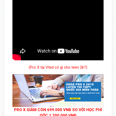
(Pro X tại Vted có gì cho teen 2k?)
PRO X GIẢM CÒN 699.000 VNĐ SO VỚI HỌC PHÍ
GỐC 1.200.000 VNĐ