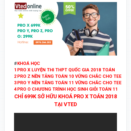
#
KHOÁ HỌC
1
PRO X LUYỆN THI THPT QUỐC GIA 2018 TOÁN
2
PRO Z NỀN TẢNG TOÁN 10 VỮNG CHẮC CHO TEEN 2
3
PRO Y NỀN TẢNG TOÁN 11 VỮNG CHẮC CHO TEEN 2
4
PRO O CHƯƠNG TRÌNH HỌC SINH GIỎI TOÁN 11
CHỈ 699K SỞ HỮU KHOÁ PRO X TOÁN 2018
TẠI VTED