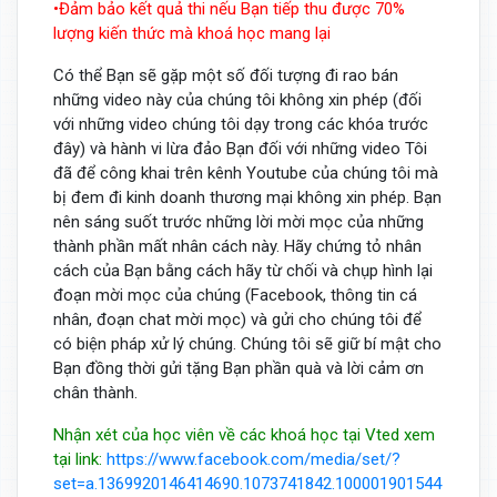
•Đảm bảo kết quả thi nếu Bạn tiếp thu được 70%
lượng kiến thức mà khoá học mang lại
Có thể Bạn sẽ gặp một số đối tượng đi rao bán
những video này của chúng tôi không xin phép (đối
với những video chúng tôi dạy trong các khóa trước
đây) và hành vi lừa đảo Bạn đối với những video Tôi
đã để công khai trên kênh Youtube của chúng tôi mà
bị đem đi kinh doanh thương mại không xin phép. Bạn
nên sáng suốt trước những lời mời mọc của những
thành phần mất nhân cách này. Hãy chứng tỏ nhân
cách của Bạn bằng cách hãy từ chối và chụp hình lại
đoạn mời mọc của chúng (Facebook, thông tin cá
nhân, đoạn chat mời mọc) và gửi cho chúng tôi để
có biện pháp xử lý chúng. Chúng tôi sẽ giữ bí mật cho
Bạn đồng thời gửi tặng Bạn phần quà và lời cảm ơn
chân thành.
Nhận xét của học viên về các khoá học tại Vted xem
tại link:
https://www.facebook.com/media/set/?
set=a.1369920146414690.1073741842.100001901544