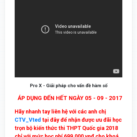
Pro X - Giải pháp cho vấn đề hàm số
ÁP DỤNG ĐẾN HẾT NGÀY 05 - 09 - 2017
Hãy nhanh tay liên hệ với các anh chị
CTV_Vted
tại đây để nhận được ưu đãi học
trọn bộ kiến thức thi THPT Quốc gia 2018
chỉ với mức học phí 699,000 vnđ cho khoá