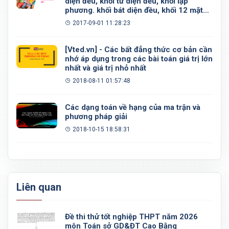
diện đều, khối tứ diện đều, khối lập
phương. khối bát diện đều, khối 12 mặt
đều, khối 20 mặt đều
2017-09-01 11:28:23
[Vted.vn] - Các bất đẳng thức cơ bản cần
nhớ áp dụng trong các bài toán giá trị lớn
nhất và giá trị nhỏ nhất
2018-08-11 01:57:48
Các dạng toán về hạng của ma trận và
phương pháp giải
2018-10-15 18:58:31
Liên quan
Đề thi thử tốt nghiệp THPT năm 2026
môn Toán sở GD&ĐT Cao Bằng