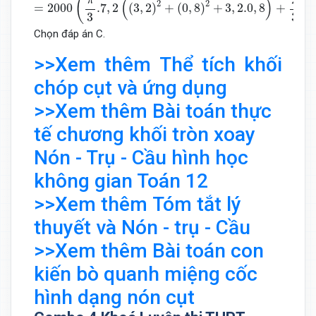
(
π
(
)
2
2
=
2000
.7
,
2
(
3
,
2
)
+
(
0
,
8
)
+
3
,
2.0
,
8
+
(
π
3
3
Chọn đáp án C.
>>Xem thêm Thể tích khối
chóp cụt và ứng dụng
>>Xem thêm Bài toán thực
tế chương khối tròn xoay
Nón - Trụ - Cầu hình học
không gian Toán 12
>>Xem thêm Tóm tắt lý
thuyết và Nón - trụ - Cầu
>>Xem thêm Bài toán con
kiến bò quanh miệng cốc
hình dạng nón cụt