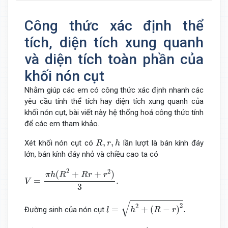
Công thức xác định thể
tích, diện tích xung quanh
và diện tích toàn phần của
khối nón cụt
Nhằm giúp các em có công thức xác định nhanh các
yêu cầu tính thể tích hay diện tích xung quanh của
khối nón cụt, bài viết này hệ thống hoá công thức tính
để các em tham khảo.
R
,
r
,
h
,
,
Xét khối nón cụt có
lần lượt là bán kính đáy
R
r
h
lớn, bán kính đáy nhỏ và chiều cao ta có
V
=
π
h
(
R
2
+
R
r
+
r
2
)
3
.
2
2
(
+
+
)
π
h
R
R
r
r
=
.
V
3
l
=
h
2
+
(
R
−
r
)
2
.
√
2
2
=
+
(
−
)
.
Đường sinh của nón cụt
l
h
R
r