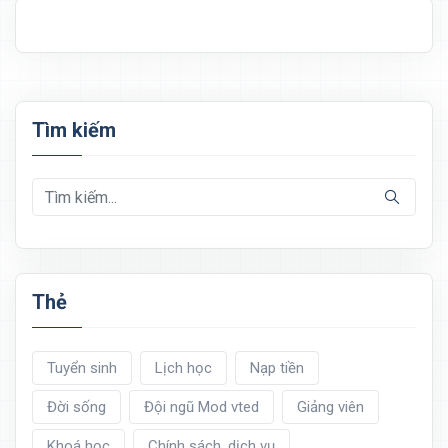
Tìm kiếm
Thẻ
Tuyển sinh
Lịch học
Nạp tiền
Đời sống
Đội ngũ Mod vted
Giảng viên
Khoá học
Chính sách, dịch vụ