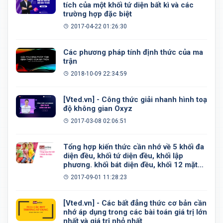
tích của một khối tứ diện bất kì và các
trường hợp đặc biệt
2017-04-22 01:26:30
Các phương pháp tính định thức của ma
trận
2018-10-09 22:34:59
[Vted.vn] - Công thức giải nhanh hình toạ
độ không gian Oxyz
2017-03-08 02:06:51
Tổng hợp kiến thức cần nhớ về 5 khối đa
diện đều, khối tứ diện đều, khối lập
phương. khối bát diện đều, khối 12 mặt
đều, khối 20 mặt đều
2017-09-01 11:28:23
[Vted.vn] - Các bất đẳng thức cơ bản cần
nhớ áp dụng trong các bài toán giá trị lớn
nhất và giá trị nhỏ nhất