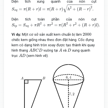
Diện tích xung quanh của nón cụt
S
x
q
=
π
(
R
+
r
)
l
=
π
(
R
+
r
)
h
2
+
(
R
−
r
)
2
.
√
2
2
=
(
+
)
=
(
+
)
+
(
−
)
.
S
π
R
r
l
π
R
r
h
R
r
x
q
Diện tích toàn phần của nón cụt
S
t
p
=
S
x
q
+
π
R
2
+
π
r
2
=
π
(
R
2
+
r
2
+
(
R
+
r
)
l
)
.
2
2
2
2
=
+
+
=
(
+
+
(
+
)
)
.
S
S
π
R
π
r
π
R
r
R
r
l
t
p
x
q
2000
2000
Ví dụ:
Một cơ sở sản xuất kem chuẩn bị làm
chiếc kem giống nhau theo đơn đặt hàng. Cốc đựng
kem có dạng hình tròn xoay được tạo thành khi quay
A
B
C
D
A
D
hình thang
vuông tại
và
xung quanh
A
B
C
D
A
D
A
D
trục
(xem hình vẽ).
A
D