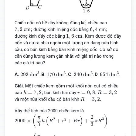
Chiếc cốc có bề dày không đáng kể, chiều cao
7
,
2
cm;
6
,
4
cm;
7
,
2
 cm;
6
,
4
 cm;
đường kính miệng cốc bằng
1
,
6
cm.
1
,
6
 cm.
đường kính đáy cốc bằng
Kem được đổ đầy
cốc và dư ra phía ngoài một lượng có dạng nửa hình
cầu, có bán kính bằng bán kính miệng cốc. Cơ sở đó
cần dùng lượng kem gần nhất với giá trị nào trong
các giá trị sau?
293
d
m
3
.
170 d
m
3
.
340 d
m
3
.
954 d
m
3
.
3
3
3
3
293
 d
m
.
170 d
m
.
340 d
m
.
954 d
m
.
A.
B.
C.
D.
Giải.
Một chiếc kem gồm một khối nón cụt có chiều
h
=
7
,
2
;
r
=
0
,
8
;
R
=
3
,
2
=
7
,
2
;
=
0
,
8
;
=
3
,
2
cao
bán kính hai đáy
h
r
R
R
=
3
,
2.
=
3
,
2.
và một nửa khối cầu có bán kính
R
Vậy thể tích của 2000 chiếc kem là
2000
×
(
π
3
h
(
R
2
+
r
2
+
R
r
)
+
2
3
π
R
3
)
2
(
)
π
(
)
2
3
2
2000
×
+
+
+
h
R
r
R
r
π
R
3
3
=
2000
(
π
3
.7
,
2
(
(
3
,
2
)
2
+
(
0
,
8
)
2
+
3
,
2.0
,
8
)
+
2
3
π
(
3
,
2
)
3
)
≈
34
2