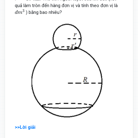
quả làm tròn đến hàng đơn vị và tính theo đơn vị là
d
m
3
3
) bằng bao nhiêu?
d
m
>>Lời giải