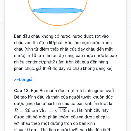
Ban đầu chậu không có nước, nước được rót vào
5
5
chậu với tốc độ
lít/phút. Vào lúc mực nước trong
chậu (tính từ điểm thấp nhất của đáy chậu đến mặt
10
cm
10
 cm
nước) là
thì tốc độ dâng cao mực nước là bao
nhiêu centimét/phút? (làm tròn kết quả đến hàng
phần chục, giả thiết độ dày vỏ chậu không đáng kể).
>>Lời giải
Câu 13.
Bạn An muốn đúc một mô hình người tuyết.
Để tạo hình đầu và thân của người tuyết, khuôn đúc
được ghép lại từ hai hình cầu có bán kính lần lượt là
r
=
149
c
m
.
R
=
26
c
m
√
=
26
c
m
=
149
c
m
.
và
Hai hình cầu này
R
r
được cắt bỏ một phần chỏm cầu và được ghép lại
với nhau theo một đường tròn có bán kính
r
′
=
10
cm
.
′
=
10
cm
.
Thể tích người tuyết sau khi đúc (kết
r