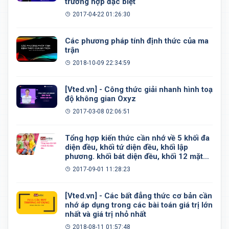
trường hợp đặc biệt
2017-04-22 01:26:30
Các phương pháp tính định thức của ma
trận
2018-10-09 22:34:59
[Vted.vn] - Công thức giải nhanh hình toạ
độ không gian Oxyz
2017-03-08 02:06:51
Tổng hợp kiến thức cần nhớ về 5 khối đa
diện đều, khối tứ diện đều, khối lập
phương. khối bát diện đều, khối 12 mặt
đều, khối 20 mặt đều
2017-09-01 11:28:23
[Vted.vn] - Các bất đẳng thức cơ bản cần
nhớ áp dụng trong các bài toán giá trị lớn
nhất và giá trị nhỏ nhất
2018-08-11 01:57:48