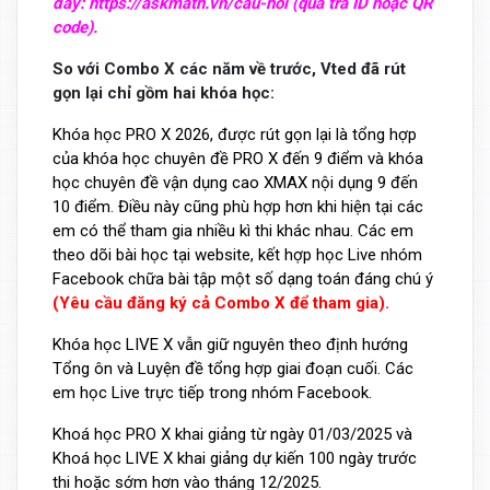
đây:
https://askmath.vn/cau-hoi
(qua tra ID hoặc QR
code).
So với Combo X các năm về trước, Vted đã rút
gọn lại chỉ gồm hai khóa học:
Khóa học PRO X 2026, được rút gọn lại là tổng hợp
của khóa học chuyên đề PRO X đến 9 điểm và khóa
học chuyên đề vận dụng cao XMAX nội dụng 9 đến
10 điểm. Điều này cũng phù hợp hơn khi hiện tại các
em có thể tham gia nhiều kì thi khác nhau. Các em
theo dõi bài học tại website, kết hợp học Live nhóm
Facebook chữa bài tập một số dạng toán đáng chú ý
(Yêu cầu đăng ký cả Combo X để tham gia).
Khóa học LIVE X vẫn giữ nguyên theo định hướng
Tổng ôn và Luyện đề tổng hợp giai đoạn cuối. Các
em học Live trực tiếp trong nhóm Facebook.
Khoá học PRO X khai giảng từ ngày 01/03/2025 và
Khoá học LIVE X khai giảng dự kiến 100 ngày trước
thi hoặc sớm hơn vào tháng 12/2025.