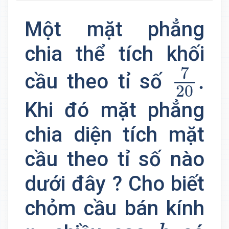
Một mặt phẳng
chia thể tích khối
7
20
.
7
.
cầu theo tỉ số
20
Khi đó mặt phẳng
chia diện tích mặt
cầu theo tỉ số nào
dưới đây ? Cho biết
chỏm cầu bán kính
h
r
,