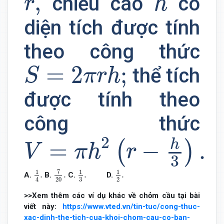
,
chiều cao
có
r
h
diện tích được tính
theo công thức
S
=
2
π
r
h
;
=
2
;
thể tích
S
π
r
h
được tính theo
công thức
V
=
π
h
2
(
r
−
h
3
)
.
2
h
=
−
.
(
)
V
π
h
r
3
7
20
.
1
3
.
1
2
.
1
4
.
7
1
1
1
.
.
.
.
A.
B.
C.
D.
2
4
3
20
>>Xem thêm các ví dụ khác về chỏm cầu tại bài
viết này:
https://www.vted.vn/tin-tuc/cong-thuc-
xac-dinh-the-tich-cua-khoi-chom-cau-co-ban-