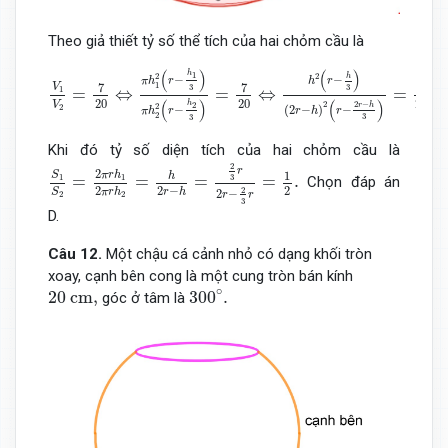
Theo giả thiết tỷ số thể tích của hai chỏm cầu là
V
1
V
2
=
7
20
⇔
π
h
1
2
(
r
−
h
1
3
)
π
h
2
2
(
r
−
h
2
3
)
=
7
20
⇔
h
2
(
r
−
(
)
(
)
h
1
2
2
h
−
−
π
h
r
h
r
1
7
7
7
V
3
3
=
⇔
=
⇔
=
1
(
)
20
20
20
(
)
V
h
2
−
2
2
2
r
h
2
(
2
−
)
−
−
r
h
r
π
h
r
2
3
3
Khi đó tỷ số diện tích của hai chỏm cầu là
S
1
S
2
=
2
π
r
h
1
2
π
r
h
2
=
h
2
r
−
h
=
2
3
r
2
r
−
2
3
r
=
1
2
.
2
r
2
π
r
h
1
S
h
=
=
=
=
.
1
1
3
Chọn đáp án
2
−
2
2
2
r
h
π
r
h
S
2
−
r
r
2
2
3
D.
Câu 12.
Một chậu cá cảnh nhỏ có dạng khối tròn
xoay, cạnh bên cong là một cung tròn bán kính
300
∘
.
20
cm,
∘
20
 cm,
300
.
góc ở tâm là