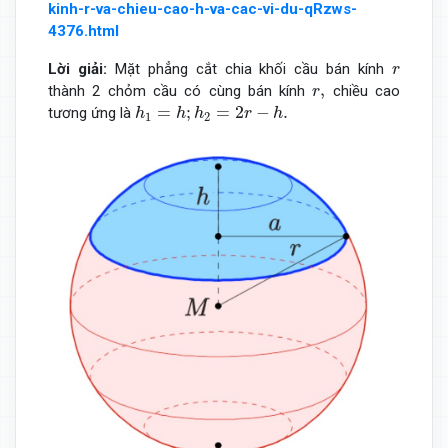
kinh-r-va-chieu-cao-h-va-cac-vi-du-qRzws-
4376.html
r
Lời giải:
Mặt phẳng cắt chia khối cầu bán kính
r
r
,
,
thành 2 chỏm cầu có cùng bán kính
chiều cao
r
h
1
=
h
;
h
2
=
2
r
−
h
.
=
;
=
2
−
.
tương ứng là
h
h
h
r
h
1
2