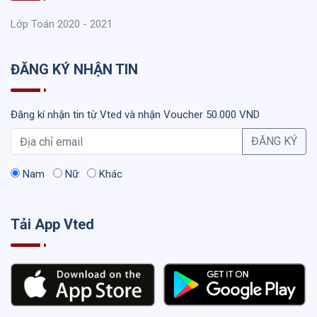
Lớp Toán 2020 - 2021
ĐĂNG KÝ NHẬN TIN
Đăng kí nhận tin từ Vted và nhận Voucher 50.000 VND
ĐĂNG KÝ
Nam
Nữ
Khác
Tải App Vted