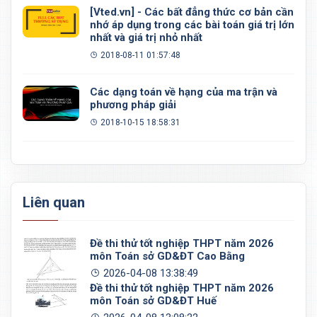
[Vted.vn] - Các bất đẳng thức cơ bản cần
nhớ áp dụng trong các bài toán giá trị lớn
nhất và giá trị nhỏ nhất
2018-08-11 01:57:48
Các dạng toán về hạng của ma trận và
phương pháp giải
2018-10-15 18:58:31
Liên quan
Đề thi thử tốt nghiệp THPT năm 2026
môn Toán sở GD&ĐT Cao Bằng
2026-04-08 13:38:49
Đề thi thử tốt nghiệp THPT năm 2026
môn Toán sở GD&ĐT Huế