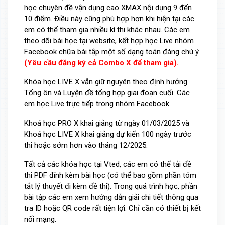
học chuyên đề vận dụng cao XMAX nội dụng 9 đến
10 điểm. Điều này cũng phù hợp hơn khi hiện tại các
em có thể tham gia nhiều kì thi khác nhau. Các em
theo dõi bài học tại website, kết hợp học Live nhóm
Facebook chữa bài tập một số dạng toán đáng chú ý
(Yêu cầu đăng ký cả Combo X để tham gia).
Khóa học LIVE X vẫn giữ nguyên theo định hướng
Tổng ôn và Luyện đề tổng hợp giai đoạn cuối. Các
em học Live trực tiếp trong nhóm Facebook.
Khoá học PRO X khai giảng từ ngày 01/03/2025 và
Khoá học LIVE X khai giảng dự kiến 100 ngày trước
thi hoặc sớm hơn vào tháng 12/2025.
Tất cả các khóa học tại Vted, các em có thể tải đề
thi PDF đính kèm bài học (có thể bao gồm phần tóm
tắt lý thuyết đi kèm đề thi). Trong quá trình học, phần
bài tập các em xem hướng dẫn giải chi tiết thông qua
tra ID hoặc QR code rất tiện lợi. Chỉ cần có thiết bị kết
nối mạng.