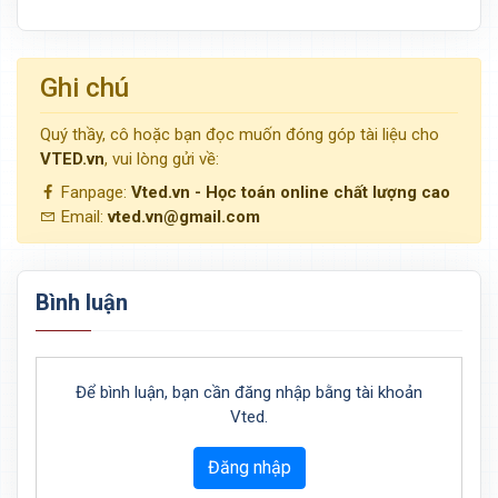
Ghi chú
Quý thầy, cô hoặc bạn đọc muốn đóng góp tài liệu cho
VTED.vn
, vui lòng gửi về:
Fanpage:
Vted.vn - Học toán online chất lượng cao
Email:
vted.vn@gmail.com
Bình luận
Để bình luận, bạn cần đăng nhập bằng tài khoản
Vted.
Đăng nhập