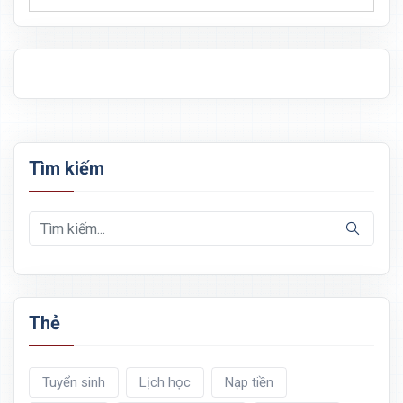
Tìm kiếm
Thẻ
Tuyển sinh
Lịch học
Nạp tiền