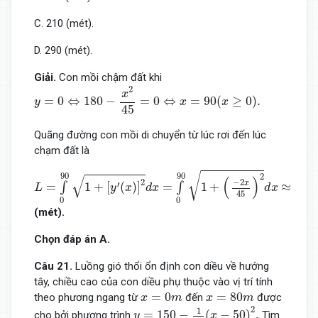
C. 210 (mét).
D. 290 (mét).
Giải.
Con mồi chậm đất khi
y
=
0
⇔
180
−
x
2
45
=
0
⇔
x
=
90
(
x
≥
0
)
.
2
x
=
0
⇔
180
−
=
0
⇔
=
90
(
≥
0
)
.
y
x
x
45
Quãng đường con mồi di chuyển từ lúc rơi đến lúc
chạm đất là
L
=
∫
0
90
1
+
[
y
′
(
x
)
]
2
d
x
=
∫
0
90
1
+
(
−
2
x
45
)
2
d
x
≈
209
√
90
90
2
√
(
)
2
−
2
x
′
=
1
+
[
(
)
]
=
1
+
≈
209
∫
∫
L
y
x
d
x
d
x
45
0
0
(mét).
Chọn đáp án A.
Câu 21.
Luồng gió thổi ổn định con diều về hướng
tây, chiều cao của con diều phụ thuộc vào vị trí tính
x
=
0
m
x
=
80
m
=
0
=
80
theo phương ngang từ
đến
được
x
m
x
m
y
=
150
−
1
40
(
x
−
50
)
2
.
2
1
=
150
−
(
−
50
)
.
cho bởi phương trình
Tìm
y
x