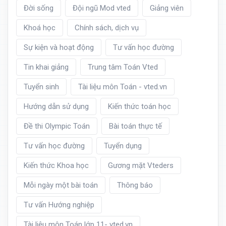
Đời sống
Đội ngũ Mod vted
Giảng viên
Khoá học
Chính sách, dịch vụ
Sự kiện và hoạt động
Tư vấn học đường
Tin khai giảng
Trung tâm Toán Vted
Tuyển sinh
Tài liệu môn Toán - vted.vn
Hướng dẫn sử dụng
Kiến thức toán học
Đề thi Olympic Toán
Bài toán thực tế
Tư vấn học đường
Tuyển dụng
Kiến thức Khoa học
Gương mặt Vteders
Mỗi ngày một bài toán
Thông báo
Tư vấn Hướng nghiệp
Tài liệu môn Toán lớp 11- vted.vn