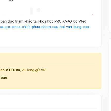
ày bạn đọc tham khảo tại khoá học PRO XMAX do Vted
hoa-pro-xmax-chinh-phuc-nhom-cau-hoi-van-dung-cao-
 cho
VTED.vn
, vui lòng gửi về:
g cao