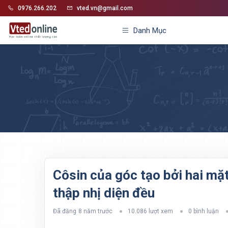
0976.266.202
vted.vn@gmail.com
Danh Mục
Côsin của góc tạo bởi hai m
thập nhị diện đều
Đã đăng
8 năm trước
10.086 lượt xem
0 bình luận