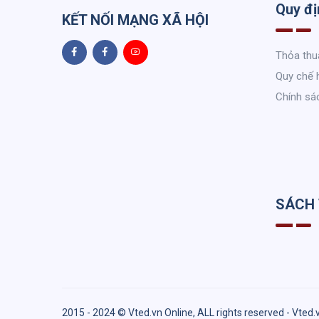
Quy đị
KẾT NỐI MẠNG XÃ HỘI
Thỏa thu
Quy chế 
Chính sá
SÁCH
2015 - 2024 © Vted.vn Online, ALL rights reserved - Vted.