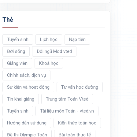
Thẻ
Tuyển sinh
Lịch học
Nạp tiền
Đời sống
Đội ngũ Mod vted
Giảng viên
Khoá học
Chính sách, dịch vụ
Sự kiện và hoạt động
Tư vấn học đường
Tin khai giảng
Trung tâm Toán Vted
Tuyển sinh
Tài liệu môn Toán - vted.vn
Hướng dẫn sử dụng
Kiến thức toán học
Đề thi Olympic Toán
Bài toán thực tế