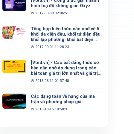
[Vted.vn] - Công thức giải nhanh
hình toạ độ không gian Oxyz
2017-03-08 02:06:51
Tổng hợp kiến thức cần nhớ về 5
khối đa diện đều, khối tứ diện đều,
khối lập phương. khối bát diện
đều, khối 12 mặt đều, khối 20 mặt
2017-09-01 11:28:23
đều
[Vted.vn] - Các bất đẳng thức cơ
bản cần nhớ áp dụng trong các
bài toán giá trị lớn nhất và giá trị
nhỏ nhất
2018-08-11 01:57:48
Các dạng toán về hạng của ma
trận và phương pháp giải
2018-10-15 18:58:31