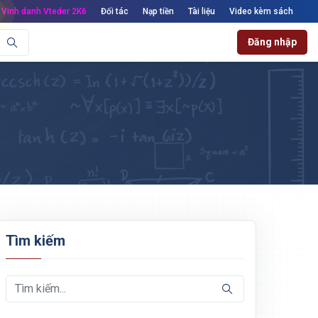
Vinh danh Vteder 2K6
Đối tác
Nạp tiền
Tài liệu
Video kèm sách
Đăng nhập
Tìm kiếm