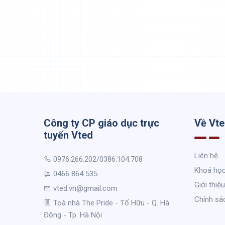
Công ty CP giáo dục trực
Về Vt
tuyến Vted
Liên hệ
0976.266.202/0386.104.708
Khoá họ
0466 864 535
Giới thiệu
vted.vn@gmail.com
Chính sá
Toà nhà The Pride - Tố Hữu - Q. Hà
Đông - Tp. Hà Nội