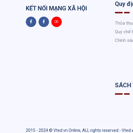
Quy đị
KẾT NỐI MẠNG XÃ HỘI
Thỏa thu
Quy chế 
Chính sá
SÁCH
2015 - 2024 © Vted.vn Online, ALL rights reserved - Vted.