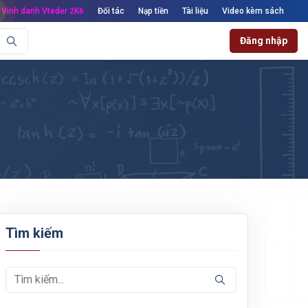
Vinh danh Vteder 2K6
Đối tác
Nạp tiền
Tài liệu
Video kèm sách
Đăng nhập
Tìm kiếm