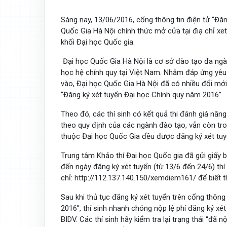
Sáng nay, 13/06/2016, cổng thông tin điện tử “Đă
Quốc Gia Hà Nội chính thức mở cửa tại điạ chỉ xet
khối Đại học Quốc gia.
Đại học Quốc Gia Hà Nội là cơ sở đào tạo đa ngàn
học hệ chính quy tại Việt Nam. Nhằm đáp ứng yêu 
vào, Đại học Quốc Gia Hà Nội đã có nhiều đổi mới
“Đăng ký xét tuyển Đại học Chính quy năm 2016”.
Theo đó, các thí sinh có kết quả thi đánh giá năn
theo quy định của các ngành đào tạo, vẫn còn tro
thuộc Đại học Quốc Gia đều được đăng ký xét tuy
Trung tâm Khảo thí Đại học Quốc gia đã gửi giấy b
đến ngày đăng ký xét tuyển (từ 13/6 đến 24/6) th
chỉ: http://112.137.140.150/xemdiem161/ để biết th
Sau khi thủ tục đăng ký xét tuyển trên cổng thông
2016”, thí sinh nhanh chóng nộp lệ phí đăng ký x
BIDV. Các thí sinh hãy kiểm tra lại trạng thái “đã 