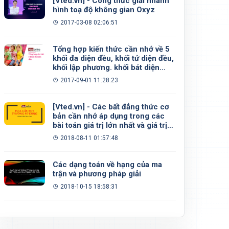
[Vted.vn] - Công thức giải nhanh
hình toạ độ không gian Oxyz
2017-03-08 02:06:51
Tổng hợp kiến thức cần nhớ về 5
khối đa diện đều, khối tứ diện đều,
khối lập phương. khối bát diện
đều, khối 12 mặt đều, khối 20 mặt
2017-09-01 11:28:23
đều
[Vted.vn] - Các bất đẳng thức cơ
bản cần nhớ áp dụng trong các
bài toán giá trị lớn nhất và giá trị
nhỏ nhất
2018-08-11 01:57:48
Các dạng toán về hạng của ma
trận và phương pháp giải
2018-10-15 18:58:31