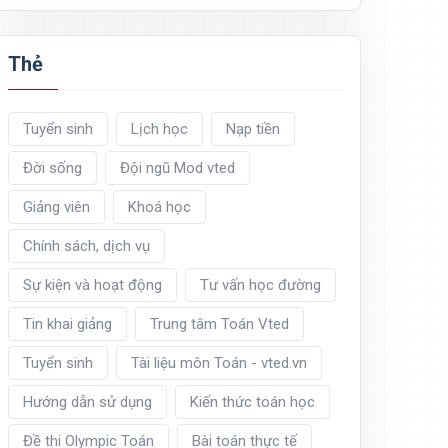
Thẻ
Tuyển sinh
Lịch học
Nạp tiền
Đời sống
Đội ngũ Mod vted
Giảng viên
Khoá học
Chính sách, dịch vụ
Sự kiện và hoạt động
Tư vấn học đường
Tin khai giảng
Trung tâm Toán Vted
Tuyển sinh
Tài liệu môn Toán - vted.vn
Hướng dẫn sử dụng
Kiến thức toán học
Đề thi Olympic Toán
Bài toán thực tế