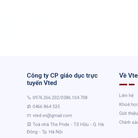
Công ty CP giáo dục trực
Về Vt
tuyến Vted
Liên hệ
0976.266.202/0386.104.708
Khoá họ
0466 864 535
Giới thiệu
vted.vn@gmail.com
Chính sá
Toà nhà The Pride - Tố Hữu - Q. Hà
Đông - Tp. Hà Nội