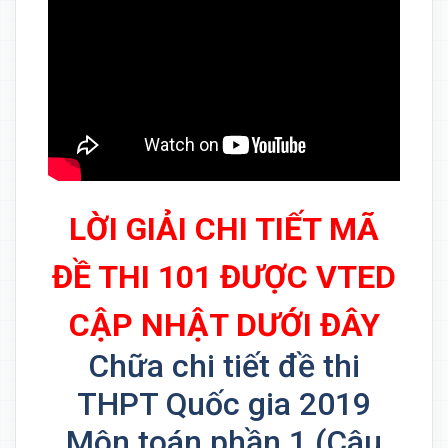
LỜI GIẢI CHI TIẾT MÃ
ĐỀ THI 101 ĐƯỢC VTED
CẬP NHẬT DƯỚI ĐÂY
Chữa chi tiết đề thi
THPT Quốc gia 2019
Môn toán phần 1 (Câu