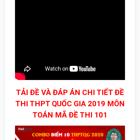
TẢI ĐỀ VÀ ĐÁP ÁN CHI TIẾT ĐỀ
THI THPT QUỐC GIA 2019 MÔN
TOÁN MÃ ĐỀ THI 101