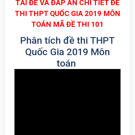
TẢI ĐỀ VÀ ĐÁP ÁN CHI TIẾT ĐỀ
THI THPT QUỐC GIA 2019 MÔN
TOÁN MÃ ĐỀ THI 101
Phân tích đề thi THPT
Quốc Gia 2019 Môn
toán