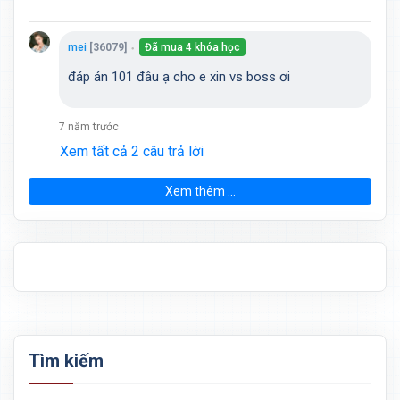
mei
[36079]
Đã mua 4 khóa học
●
đáp án 101 đâu ạ cho e xin vs boss ơi
7 năm trước
Xem tất cả 2 câu trả lời
Xem thêm ...
Tìm kiếm