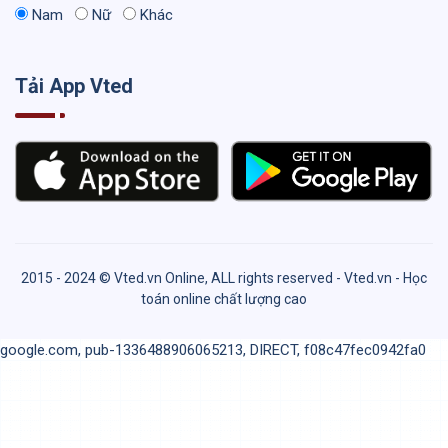
Nam
Nữ
Khác
Tải App Vted
2015 - 2024 © Vted.vn Online, ALL rights reserved - Vted.vn - Học
toán online chất lượng cao
google.com, pub-1336488906065213, DIRECT, f08c47fec0942fa0