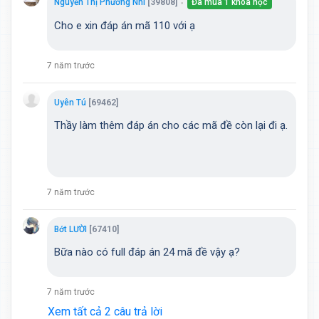
Nguyễn Thị Phương Nhi
[39808]
Đã mua 1 khóa học
●
Cho e xin đáp án mã 110 với ạ
7 năm trước
Uyên Tú
[69462]
Thầy làm thêm đáp án cho các mã đề còn lại đi ạ.
7 năm trước
Bớt LƯỜI
[67410]
Bữa nào có full đáp án 24 mã đề vậy ạ?
7 năm trước
Xem tất cả 2 câu trả lời