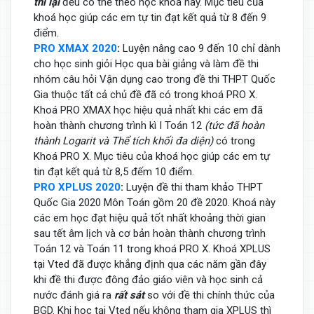
thi lại
đều có thể theo học khoá này. Mục tiêu của
khoá học giúp các em tự tin đạt kết quả từ 8 đến 9
điểm.
PRO XMAX 2020
:
Luyện nâng cao 9 đến 10 chỉ dành
cho học sinh giỏi Học qua bài giảng và làm đề thi
nhóm câu hỏi Vận dụng cao trong đề thi THPT Quốc
Gia thuộc tất cả chủ đề đã có trong khoá PRO X.
Khoá PRO XMAX học hiệu quả nhất khi các em đã
hoàn thành chương trình kì I Toán 12
(tức đã hoàn
thành Logarit và Thể tích khối đa diện)
có trong
Khoá PRO X. Mục tiêu của khoá học giúp các em tự
tin đạt kết quả từ 8,5 đếm 10 điểm.
PRO XPLUS 2020
:
Luyện đề thi tham khảo THPT
Quốc Gia 2020 Môn Toán gồm 20 đề 2020. Khoá này
các em học đạt hiệu quả tốt nhất khoảng thời gian
sau tết âm lịch và cơ bản hoàn thành chương trình
Toán 12 và Toán 11 trong khoá PRO X. Khoá XPLUS
tại Vted đã được khẳng định qua các năm gần đây
khi đề thi được đông đảo giáo viên và học sinh cả
nước đánh giá ra
rất sát
so với đề thi chính thức của
BGD. Khi học tại Vted nếu không tham gia XPLUS thì