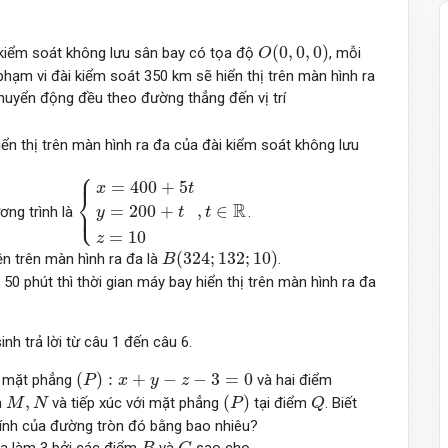
O
(
0
,
0
,
0
)
(
0
,
0
,
0
)
i kiểm soát không lưu sân bay có tọa độ
, mỗi
O
 phạm vi đài kiểm soát 350 km sẽ hiển thị trên màn hình ra
chuyển động đều theo đường thẳng đến vị trí
ển thị trên màn hình ra đa của đài kiểm soát không lưu
⎧
⎪
{
x
=
400
+
5
t
y
=
200
+
t
z
=
10
,
t
∈
R
=
400
+
5
x
t
⎨
R
⎩
=
200
+
,
∈
⎪
ơng trình là
.
y
t
t
=
10
z
B
(
324
;
132
;
10
)
(
324
;
132
;
10
)
ện trên màn hình ra đa là
.
B
 50 phút thì thời gian máy bay hiển thị trên màn hình ra đa
sinh trả lời từ câu 1 đến câu 6.
(
P
)
:
x
+
y
−
z
−
3
=
0
(
)
:
+
−
−
3
=
0
o mặt phẳng
và hai điểm
P
x
y
z
(
P
)
Q
M
,
N
,
(
)
a
và tiếp xúc với mặt phẳng
tại điểm
. Biết
M
N
P
Q
ính của đường tròn đó bằng bao nhiêu?
C
B