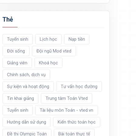
Thẻ
Tuyển sinh
Lịch học
Nạp tiền
Đời sống
Đội ngũ Mod vted
Giảng viên
Khoá học
Chính sách, dịch vụ
Sự kiện và hoạt động
Tư vấn học đường
Tin khai giảng
Trung tâm Toán Vted
Tuyển sinh
Tài liệu môn Toán - vted.vn
Hướng dẫn sử dụng
Kiến thức toán học
Đề thi Olympic Toán
Bài toán thực tế