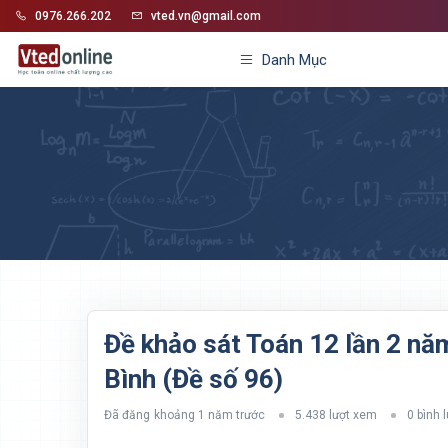
0976.266.202
vted.vn@gmail.com
Danh Mục
Đề khảo sát Toán 12 lần 2 n
Bình (Đề số 96)
Đã đăng
khoảng 1 năm trước
5.438 lượt xem
0 bình 