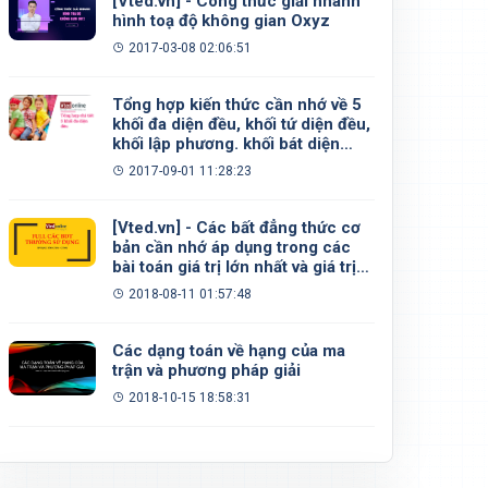
[Vted.vn] - Công thức giải nhanh
hình toạ độ không gian Oxyz
2017-03-08 02:06:51
Tổng hợp kiến thức cần nhớ về 5
khối đa diện đều, khối tứ diện đều,
khối lập phương. khối bát diện
đều, khối 12 mặt đều, khối 20 mặt
2017-09-01 11:28:23
đều
[Vted.vn] - Các bất đẳng thức cơ
bản cần nhớ áp dụng trong các
bài toán giá trị lớn nhất và giá trị
nhỏ nhất
2018-08-11 01:57:48
Các dạng toán về hạng của ma
trận và phương pháp giải
2018-10-15 18:58:31