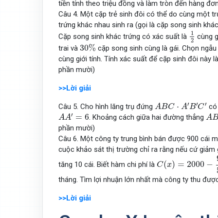
tiền tính theo triệu đồng và làm tròn đến hàng đơn
Câu 4. Một cặp trẻ sinh đôi có thể do cùng một tr
trứng khác nhau sinh ra (gọi là cặp song sinh khác
1
2
1
Cặp song sinh khác trứng có xác suất là
cùng g
2
30
%
30
%
trai và
cặp song sinh cùng là gái. Chọn ngẫu
cùng giới tính. Tính xác suất để cặp sinh đôi này 
phần mười)
>>Lời giải
A
B
C
⋅
A
′
B
′
C
′
′
′
′
⋅
Câu 5. Cho hình lăng trụ đứng
có
A
B
C
A
B
C
A
A
′
=
6
A
B
′
=
6
. Khoảng cách giữa hai đường thẳng
A
A
A
phần mười)
Câu 6. Một công ty trung bình bán được 900 cái m
cuộc khảo sát thị trường chỉ ra rằng nếu cứ giảm
C
(
x
)
=
2000
−
9
5
x
(
)
=
2000
−
tăng 10 cái. Biết hàm chi phí là
C
x
tháng. Tìm lợi nhuận lớn nhất mà công ty thu được.
>>Lời giải