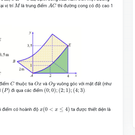
A
C
M
i vị trí
là trung điểm
thì đường cong có độ cao 1
M
A
C
C
O
x
O
y
 điểm
thuộc tia
và
vuông góc với mặt đất (như
C
O
x
O
y
(
P
)
(
0
;
0
)
;
(
2
;
1
)
;
(
4
;
3
)
(
)
(
0
;
0
)
;
(
2
;
1
)
;
(
4
;
3
)
l
đi qua các điểm
.
P
x
(
0
<
x
≤
4
)
(
0
<
≤
4
)
i điểm có hoành độ
ta được thiết diện là
x
x