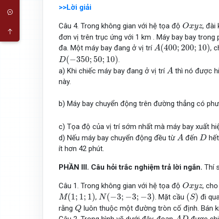
>>Lời giải
O
x
y
z
Câu 4. Trong không gian với hệ tọa độ
, đà
O
x
y
z
đơn vị trên trục ứng với 1 km . Máy bay bay trong
A
(
400
;
200
;
10
)
(
400
;
200
;
10
)
đa. Một máy bay đang ở vị trí
, 
A
D
(
−
350
;
50
;
10
)
(
−
350
;
50
;
10
)
.
D
A
a) Khi chiếc máy bay đang ở vị trí
thì nó được hi
A
này.
b) Máy bay chuyển động trên đường thẳng có phư
c) Tọa độ của vị trí sớm nhất mà máy bay xuất hi
A
D
d) Nếu máy bay chuyển động đều từ
đến
hết
A
D
ít hơn 42 phút.
PHẦN
III. Câu
hỏi
trắc nghiệm trả lời ngắn
.
Thí 
O
x
y
z
Câu 1. Trong không gian với hệ tọa độ
, ch
O
x
y
z
M
(
1
;
1
;
1
)
N
(
−
3
;
−
3
;
−
3
)
(
S
)
(
1
;
1
;
1
)
(
−
3
;
−
3
;
−
3
)
(
)
,
. Mặt cầu
đi qu
M
N
S
Q
rằng
luôn thuộc một đường tròn cố định. Bán k
Q
A
D