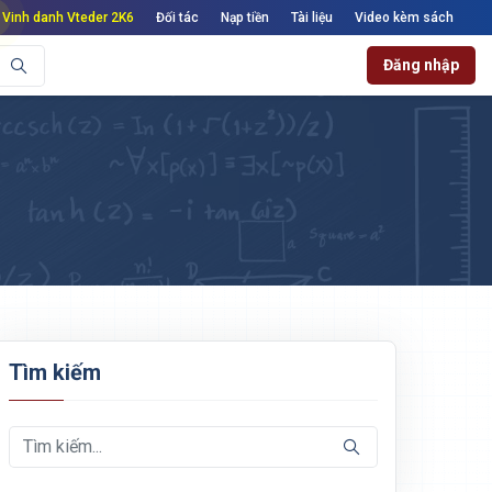
Vinh danh Vteder 2K6
Đối tác
Nạp tiền
Tài liệu
Video kèm sách
Đăng nhập
Tìm kiếm