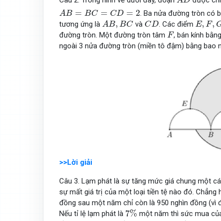
Câu 2. Trong hình vẽ dưới đây, đoạn
được chi
A
D
A
B
=
B
C
=
C
D
=
2
=
=
=
2
. Ba nửa đường tròn có b
A
B
B
C
C
D
A
B
,
B
C
C
D
E
,
F
,
G
,
,
,
tương ứng là
và
. Các điểm
A
B
B
C
C
D
E
F
F
đường tròn. Một đường tròn tâm
, bán kính bằn
F
ngoài 3 nửa đường tròn (miền tô đậm) bằng bao n
>>Lời giải
Câu 3. Lạm phát là sự tăng mức giá chung một cách
sự mất giá trị của một loại tiền tệ nào đó. Chẳng 
đồng sau một năm chỉ còn là 950 nghìn đồng (vì
7
%
7
%
Nếu tỉ lệ lạm phát là
một năm thì sức mua của 