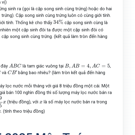
 vị)
ứng sinh ra (gọi là cặp song sinh cùng trứng) hoặc do hai
 trứng). Cặp song sinh cùng trứng luôn có cùng giới tính.
34
%
34
%
iới tính. Thống kê cho thấy
cặp song sinh cùng là
 nhiên một cặp sinh đôi ta được một cặp sinh đôi có
là cặp song sinh cùng trứng. (kết quả làm tròn đến hàng
A
B
C
B
,
A
B
=
4
,
A
C
=
5
,
=
4
,
=
5
 đáy
là tam giác vuông tại
,
A
B
C
B
A
B
A
C
C
B
′
′
và
bằng bao nhiêu? (làm tròn kết quả đến hàng
B
C
B
áy lọc nước mỗi tháng với giá 8 triệu đồng một cái. Một
 giá bán 100 nghìn đồng thì số lượng máy lọc nước bán ra
9
x
(triệu đồng), với
là số máy lọc nước bán ra trong
x
x
5
 (tính theo triệu đồng)