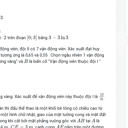
3
.
3
.
[
0
;
3
]
3
−
3
ln
3
+
2
[
0
;
3
]
3
−
3
ln
3
trên đoạn
bằng
.
 động viên, đội II có 7 vận động viên. Xác suất đạt huy
 tương ứng là 0,65 và 0,55 . Chọn ngẫu nhiên 1 vận động
B
ương vàng" và
là biến cố "Vận động viên thuộc đội I ".
B
13
31
13
 vàng. Xác suất để vận động viên này thuộc đội I là
.
31
n thi đấu thể thao là một khối bê tông có chiều cao từ
là một hình chữ nhật, giao của mặt tường cong và mặt đất
A
B
A
cong khi cắt bởi mặt phẳng vuông góc với
tại
là
A
B
A
m
,
C
E
=
3
m
A
E
4
m
,
=
3
m
, cạnh cong
nằm trên một đường
C
E
A
E