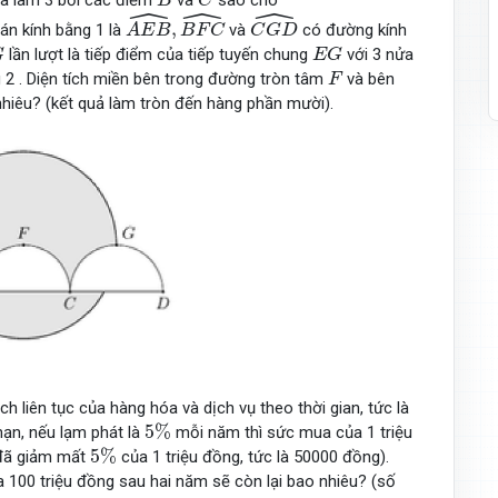
a làm 3 bởi các điểm
và
sao cho
B
C
ˆ
ˆ
ˆ
A
E
B
^
,
B
F
C
^
C
G
D
^
,
án kính bằng 1 là
và
có đường kính
A
E
B
B
F
C
C
G
D
E
G
lần lượt là tiếp điểm của tiếp tuyến chung
với 3 nửa
G
E
G
F
g 2 . Diện tích miền bên trong đường tròn tâm
và bên
F
hiêu? (kết quả làm tròn đến hàng phần mười).
 liên tục của hàng hóa và dịch vụ theo thời gian, tức là
5
%
5
%
hạn, nếu lạm phát là
mỗi năm thì sức mua của 1 triệu
5
%
5
%
 đã giảm mất
của 1 triệu đồng, tức là 50000 đồng).
100 triệu đồng sau hai năm sẽ còn lại bao nhiêu? (số