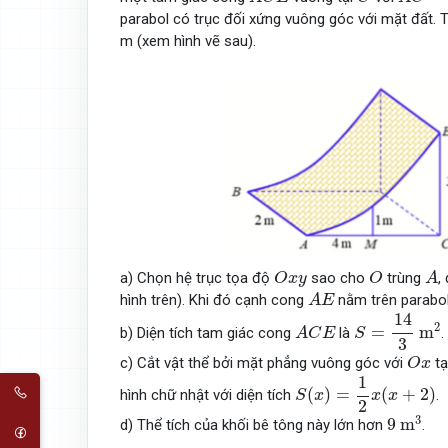
parabol có trục đối xứng vuông góc với mặt đất. Tạ
m (xem hình vẽ sau).
O
x
y
O
A
a) Chọn hệ trục tọa độ
sao cho
trùng
,
O
x
y
O
A
A
E
hình trên). Khi đó cạnh cong
nằm trên parabo
A
E
S
=
14
3
m
2
14
A
C
E
2
=
m
b) Diện tích tam giác cong
là
.
A
C
E
S
3
O
x
c) Cắt vật thể bởi mặt phẳng vuông góc với
tạ
O
x
S
(
x
)
=
1
2
x
(
x
+
2
)
1
(
)
=
(
+
2
)
hình chữ nhật với diện tích
.
S
x
x
x
2
9
m
3
3
9
m
d) Thể tích của khối bê tông này lớn hơn
.