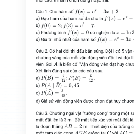
mỗi câu, thí sinh chọn đúng hoặc sai.
f
(
x
)
=
e
x
−
3
x
+
2
(
)
=
−
3
+
2
x
Câu 1. Cho hàm số
.
f
x
e
x
f
′
(
x
)
=
e
x
−
3
′
(
)
=
−
x
a) Đạo hàm của hàm số đã cho là
f
x
e
f
(
0
)
=
2
;
f
(
3
)
=
e
3
−
7
3
(
0
)
=
2
;
(
3
)
=
−
7
b)
.
f
f
e
f
′
(
x
)
=
0
x
=
ln
3
′
(
)
=
0
=
ln
c) Phương trình
có nghiệm là
f
x
x
f
(
x
)
=
e
x
−
3
x
+
2
(
)
=
−
3
x
d) Giá trị nhỏ nhất của hàm số
f
x
e
x
Câu 2. Có hai đội thi đấu bắn súng. Đội I có 5 vận
chương vàng của mỗi vận động viên đội I và đội II
A
viên. Gọi
là biến cố "Vận động viên đạt huy ch
A
Xét tính đúng sai của các câu sau:
P
(
B
)
=
7
12
;
P
(
B
¯
)
=
5
12
¯
7
5
(
)
=
;
(
)
=
a)
.
P
B
P
B
12
12
P
(
A
¯
∣
B
¯
)
=
0
,
45
¯
¯
(
∣
)
=
0
,
45
b)
.
P
A
B
P
(
A
¯
)
=
31
48
¯
31
(
)
=
c)
.
P
A
48
d) Giả sử vận động viên được chọn đạt huy chương
Câu 3. Chướng ngại vật "tường cong" trong một sâ
mặt đất lên là 3 m . Bề mặt tiếp xúc với mặt đất 
A
B
=
2
m
=
2
m
là đoạn thẳng
. Thiết diện của tường 
A
B
A
C
E
C
A
C
=
4
=
một tam giác cong
vuông tại
với
A
C
E
C
A
C