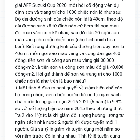
giải AFF Suzuki Cup 2020, một hội cổ động viên dự
định sơn và trang trí cho 1000 chiếc nón lá như sau:
Độ dài đường sinh của chiếc nón lá là 40cm, theo độ
dài đường sinh kể từ đỉnh nón cứ 8cm thì sơn màu
đỏ, màu vàng xen kẽ nhau, sau đó dán 20 ngôi sao
màu vàng cho mỗi chiếc nón (như hình minh họa
bên). Biết rằng đường kính của đường tròn đáy nón là
40cm , mỗi ngôi sao màu vàng và công dán giá 400
đồng, tiền sơn và công sơn màu vàng giá 30.000
đồng/m2 và tiền sơn và công sơn màu đỏ giá 40.000
đồng/m2. Hỏi giá thành để sơn và trang trí cho 1000
chiếc nón lá như trên là bao nhiêu?
+ Một tỉnh A đưa ra nghị quyết về giảm biên chế cán
bộ công chức, viên chức hưởng lương từ ngân sách
nhà nước trong giai đoạn 2015 2021 (6 năm) là 9,9%
so với số lượng hiện có năm 2015 theo phương thức
“ra 2 vào 1”(tức là khi giảm đối tượng hưởng lương từ
ngân sách nhà nước 2 người thì được tuyển mới 1
người). Giả sử tỷ lệ giảm và tuyển dụng mỗi năm so
với năm trước đó là như nhau. Tính tỷ lệ tuyển dụng