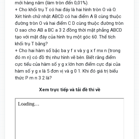
mới hàng năm (làm tròn đến 0,01%).
+ Cho khối trụ T có hai đáy là hai hình tròn O và O.
Xét hình chữ nhật ABCD có hai điểm A B cùng thuộc
đường tròn O và hai điểm C D cùng thuộc đường tròn
O sao cho AB a BC a 3 2 đồng thời mặt phẳng ABCD
tạo với mặt đáy của hình trụ một góc 60. Thể tích
khối trụ T bằng?
+ Cho hai hàm số bậc ba y f x và y g x f mx n (trong
đó m n) có đồ thị như hình vẽ bên. Biết rằng điểm
cực tiểu của hàm số y g x lớn hơn điểm cực đại của
hàm số y g x là 5 đơn vị và g 0 1. Khi đó giá trị biểu
thức P m n 3 2 là?
Xem trực tiếp và tải đề thi về