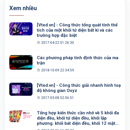
Xem nhiều
[Vted.vn] - Công thức tổng quát tính thể
tích của một khối tứ diện bất kì và các
trường hợp đặc biệt
2017-04-22 01:26:30
Các phương pháp tính định thức của ma
trận
2018-10-09 22:34:59
[Vted.vn] - Công thức giải nhanh hình toạ
độ không gian Oxyz
2017-03-08 02:06:51
Tổng hợp kiến thức cần nhớ về 5 khối đa
diện đều, khối tứ diện đều, khối lập
phương. khối bát diện đều, khối 12 mặt
đều, khối 20 mặt đều