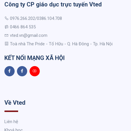
Công ty CP giáo dục trực tuyến Vted
0976.266.202/0386.104.708
0466 864 535
vted.vn@gmail.com
Toà nhà The Pride - Tố Hữu - Q. Hà Đông - Tp. Hà Nội
KẾT NỐI MẠNG XÃ HỘI
Về Vted
Liên hệ
Khoá học