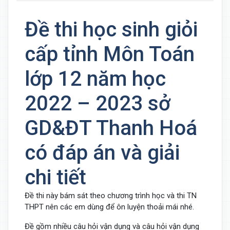
Đề thi học sinh giỏi
cấp tỉnh Môn Toán
lớp 12 năm học
2022 – 2023 sở
GD&ĐT Thanh Hoá
có đáp án và giải
chi tiết
Đề thi này bám sát theo chương trình học và thi TN
THPT nên các em dùng để ôn luyện thoải mái nhé.
Đề gồm nhiều câu hỏi vận dụng và câu hỏi vận dụng