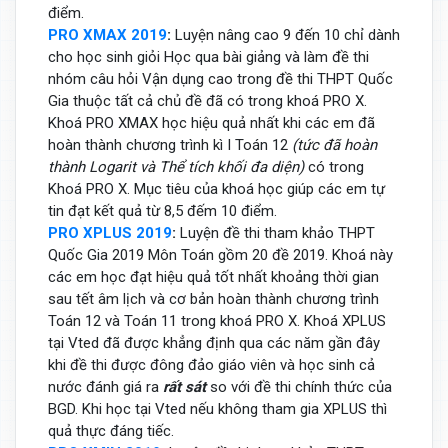
điểm.
PRO XMAX 2019
:
Luyện nâng cao 9 đến 10 chỉ dành
cho học sinh giỏi Học qua bài giảng và làm đề thi
nhóm câu hỏi Vận dụng cao trong đề thi THPT Quốc
Gia thuộc tất cả chủ đề đã có trong khoá PRO X.
Khoá PRO XMAX học hiệu quả nhất khi các em đã
hoàn thành chương trình kì I Toán 12
(tức đã hoàn
thành Logarit và Thể tích khối đa diện)
có trong
Khoá PRO X. Mục tiêu của khoá học giúp các em tự
tin đạt kết quả từ 8,5 đếm 10 điểm.
PRO XPLUS 2019
:
Luyện đề thi tham khảo THPT
Quốc Gia 2019 Môn Toán gồm 20 đề 2019. Khoá này
các em học đạt hiệu quả tốt nhất khoảng thời gian
sau tết âm lịch và cơ bản hoàn thành chương trình
Toán 12 và Toán 11 trong khoá PRO X. Khoá XPLUS
tại Vted đã được khẳng định qua các năm gần đây
khi đề thi được đông đảo giáo viên và học sinh cả
nước đánh giá ra
rất sát
so với đề thi chính thức của
BGD. Khi học tại Vted nếu không tham gia XPLUS thì
quả thực đáng tiếc.