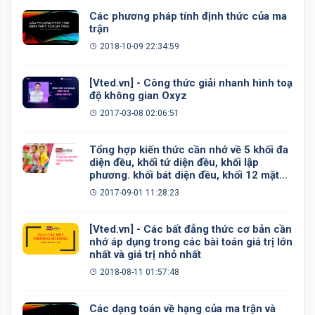
Các phương pháp tính định thức của ma
trận
2018-10-09 22:34:59
[Vted.vn] - Công thức giải nhanh hình toạ
độ không gian Oxyz
2017-03-08 02:06:51
Tổng hợp kiến thức cần nhớ về 5 khối đa
diện đều, khối tứ diện đều, khối lập
phương. khối bát diện đều, khối 12 mặt
đều, khối 20 mặt đều
2017-09-01 11:28:23
[Vted.vn] - Các bất đẳng thức cơ bản cần
nhớ áp dụng trong các bài toán giá trị lớn
nhất và giá trị nhỏ nhất
2018-08-11 01:57:48
Các dạng toán về hạng của ma trận và