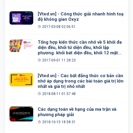
[Vted.vn] - Công thức giải nhanh hình toạ
độ không gian Oxyz
2017-03-08 02:06:51
Tổng hợp kiến thức cần nhớ về 5 khối đa
diện đều, khối tứ diện đều, khối lập
phương. khối bát diện đều, khối 12 mặt
đều, khối 20 mặt đều
2017-09-01 11:28:23
[Vted.vn] - Các bất đẳng thức cơ bản cần
nhớ áp dụng trong các bài toán giá trị lớn
nhất và giá trị nhỏ nhất
2018-08-11 01:57:48
Các dạng toán về hạng của ma trận và
phương pháp giải
2018-10-15 18:58:31