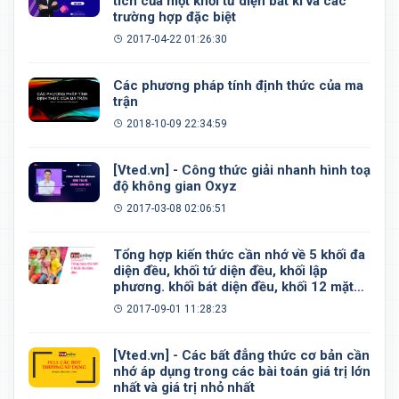
tích của một khối tứ diện bất kì và các
trường hợp đặc biệt
2017-04-22 01:26:30
Các phương pháp tính định thức của ma
trận
2018-10-09 22:34:59
[Vted.vn] - Công thức giải nhanh hình toạ
độ không gian Oxyz
2017-03-08 02:06:51
Tổng hợp kiến thức cần nhớ về 5 khối đa
diện đều, khối tứ diện đều, khối lập
phương. khối bát diện đều, khối 12 mặt
đều, khối 20 mặt đều
2017-09-01 11:28:23
[Vted.vn] - Các bất đẳng thức cơ bản cần
nhớ áp dụng trong các bài toán giá trị lớn
nhất và giá trị nhỏ nhất