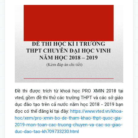
Đề thi được trích từ khoá học PRO XMIN 2018 tại
vted, gồm đề thi thử các trường THPT và các sở giáo
dục đào tạo trên cả nước năm học 2018 - 2019 bạn
đọc có thể đăng kí tại đây:
https://www.vted.vn/khoa-
hoc/xem/pro-xmin-bo-de-tham-khao-thpt-quoc-gia-
2019-mon-toan-cac-truong-chuyen-va-cac-so-giao-
duc-dao-tao-kh709733230.html