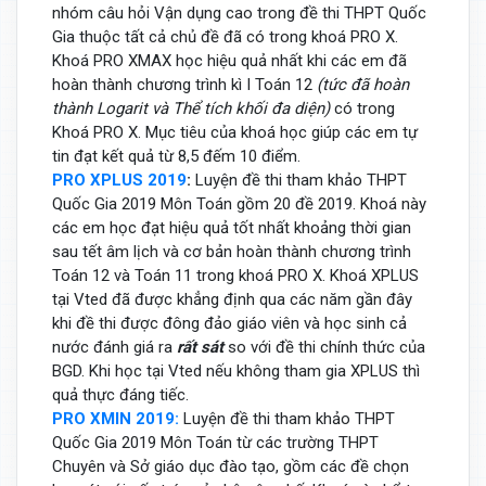
nhóm câu hỏi Vận dụng cao trong đề thi THPT Quốc
Gia thuộc tất cả chủ đề đã có trong khoá PRO X.
Khoá PRO XMAX học hiệu quả nhất khi các em đã
hoàn thành chương trình kì I Toán 12
(tức đã hoàn
thành Logarit và Thể tích khối đa diện)
có trong
Khoá PRO X. Mục tiêu của khoá học giúp các em tự
tin đạt kết quả từ 8,5 đếm 10 điểm.
PRO XPLUS 2019
:
Luyện đề thi tham khảo THPT
Quốc Gia 2019 Môn Toán gồm 20 đề 2019. Khoá này
các em học đạt hiệu quả tốt nhất khoảng thời gian
sau tết âm lịch và cơ bản hoàn thành chương trình
Toán 12 và Toán 11 trong khoá PRO X. Khoá XPLUS
tại Vted đã được khẳng định qua các năm gần đây
khi đề thi được đông đảo giáo viên và học sinh cả
nước đánh giá ra
rất sát
so với đề thi chính thức của
BGD. Khi học tại Vted nếu không tham gia XPLUS thì
quả thực đáng tiếc.
PRO XMIN 2019:
Luyện đề thi tham khảo THPT
Quốc Gia 2019 Môn Toán từ các trường THPT
Chuyên và Sở giáo dục đào tạo, gồm các đề chọn