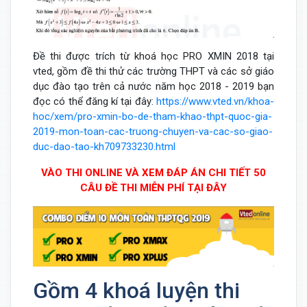
Đề thi được trích từ khoá học PRO XMIN 2018 tại
vted, gồm đề thi thử các trường THPT và các sở giáo
dục đào tạo trên cả nước năm học 2018 - 2019 bạn
đọc có thể đăng kí tại đây:
https://www.vted.vn/khoa-
hoc/xem/pro-xmin-bo-de-tham-khao-thpt-quoc-gia-
2019-mon-toan-cac-truong-chuyen-va-cac-so-giao-
duc-dao-tao-kh709733230.html
VÀO THI ONLINE VÀ XEM ĐÁP ÁN CHI TIẾT 50
CÂU ĐỀ THI MIỄN PHÍ TẠI ĐÂY
Gồm 4 khoá luyện thi