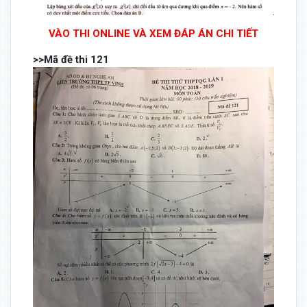
VÀO THI ONLINE VÀ XEM ĐÁP ÁN CHI TIẾT
>>Mã đề thi 121