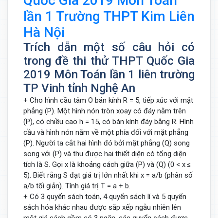
Quốc Gia 2019 Môn Toán
lần 1 Trường THPT Kim Liên
Hà Nội
Trích dẫn một số câu hỏi có
trong đề thi thử THPT Quốc Gia
2019 Môn Toán lần 1 liên trường
TP Vinh tỉnh Nghệ An
+ Cho hình cầu tâm O bán kính R = 5, tiếp xúc với mặt
phẳng (P). Một hình nón tròn xoay có đáy nằm trên
(P), có chiều cao h = 15, có bán kính đáy bằng R. Hình
cầu và hình nón nằm về một phía đối với mặt phẳng
(P). Người ta cắt hai hình đó bởi mặt phẳng (Q) song
song với (P) và thu được hai thiết diện có tổng diện
tích là S. Gọi x là khoảng cách giữa (P) và (Q) (0 < x ≤
5). Biết rằng S đạt giá trị lớn nhất khi x = a/b (phân số
a/b tối giản). Tính giá trị T = a + b.
+ Có 3 quyển sách toán, 4 quyển sách lí và 5 quyển
sách hóa khác nhau được sắp xếp ngẫu nhiên lên
một giá sách gồm có 3 ngăn, các quyển sách được