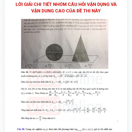
LỜI GIẢI CHI TIẾT NHÓM CÂU HỎI VẬN DỤNG VÀ
VẬN DUNG CAO CỦA ĐỀ THI NÀY