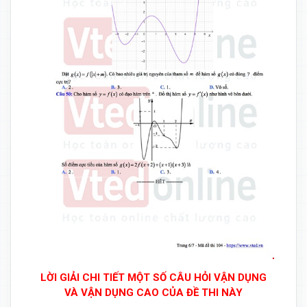
LỜI GIẢI CHI TIẾT MỘT SỐ CÂU HỎI VẬN DỤNG
VÀ VẬN DỤNG CAO CỦA ĐỀ THI NÀY