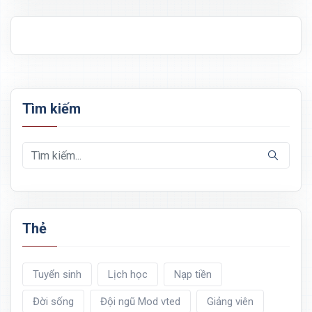
Tìm kiếm
Thẻ
Tuyển sinh
Lịch học
Nạp tiền
Đời sống
Đội ngũ Mod vted
Giảng viên