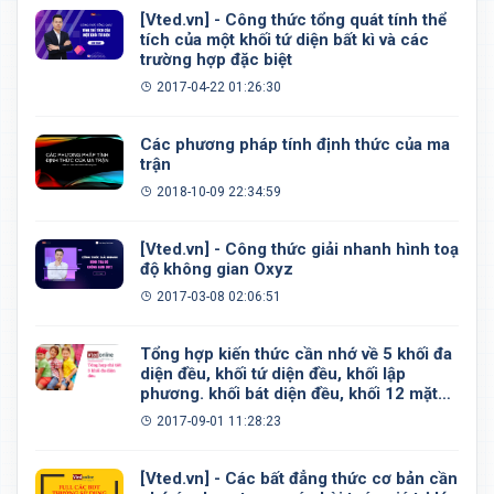
[Vted.vn] - Công thức tổng quát tính thể
tích của một khối tứ diện bất kì và các
trường hợp đặc biệt
2017-04-22 01:26:30
Các phương pháp tính định thức của ma
trận
2018-10-09 22:34:59
[Vted.vn] - Công thức giải nhanh hình toạ
độ không gian Oxyz
2017-03-08 02:06:51
Tổng hợp kiến thức cần nhớ về 5 khối đa
diện đều, khối tứ diện đều, khối lập
phương. khối bát diện đều, khối 12 mặt
đều, khối 20 mặt đều
2017-09-01 11:28:23
[Vted.vn] - Các bất đẳng thức cơ bản cần