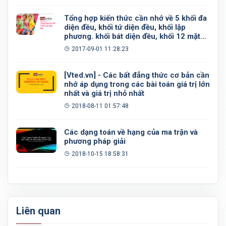
Tổng hợp kiến thức cần nhớ về 5 khối đa
diện đều, khối tứ diện đều, khối lập
phương. khối bát diện đều, khối 12 mặt
đều, khối 20 mặt đều
2017-09-01 11:28:23
[Vted.vn] - Các bất đẳng thức cơ bản cần
nhớ áp dụng trong các bài toán giá trị lớn
nhất và giá trị nhỏ nhất
2018-08-11 01:57:48
Các dạng toán về hạng của ma trận và
phương pháp giải
2018-10-15 18:58:31
Liên quan