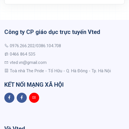
Công ty CP giáo dục trực tuyến Vted
0976.266.202/0386.104.708
0466 864 535
vted.vn@gmail.com
Toà nhà The Pride - Tố Hữu - Q. Hà Đông - Tp. Hà Nội
KẾT NỐI MẠNG XÃ HỘI
Về Vted