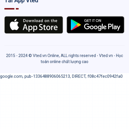
Tải App Vted
2015 - 2024 © Vted.vn Online, ALL rights reserved - Vted.vn - Học
toán online chất lượng cao
google.com, pub-1336488906065213, DIRECT, f08c47fec0942fa0