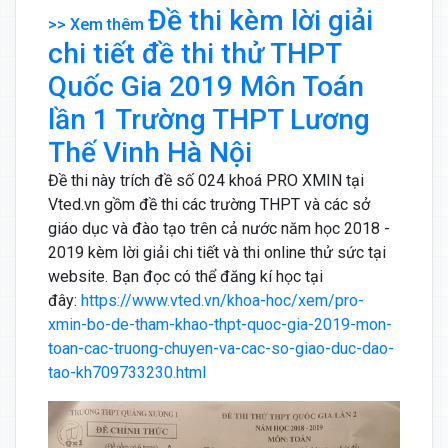
Đề thi kèm lời giải
>> Xem thêm
chi tiết đề thi thử THPT
Quốc Gia 2019 Môn Toán
lần 1 Trường THPT Lương
Thế Vinh Hà Nội
Đề thi này trích đề số 024 khoá PRO XMIN tại
Vted.vn gồm đề thi các trường THPT và các sở
giáo dục và đào tạo trên cả nước năm học 2018 -
2019 kèm lời giải chi tiết và thi online thử sức tại
website. Bạn đọc có thể đăng kí học tại
đây:
https://www.vted.vn/khoa-hoc/xem/pro-
xmin-bo-de-tham-khao-thpt-quoc-gia-2019-mon-
toan-cac-truong-chuyen-va-cac-so-giao-duc-dao-
tao-kh709733230.html