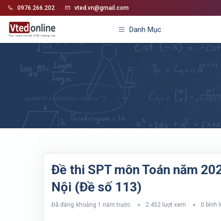
0976.266.202
vted.vn@gmail.com
Danh Mục
Đề thi SPT môn Toán năm 20
Nội (Đề số 113)
Đã đăng
khoảng 1 năm trước
2.452 lượt xem
0 bình 