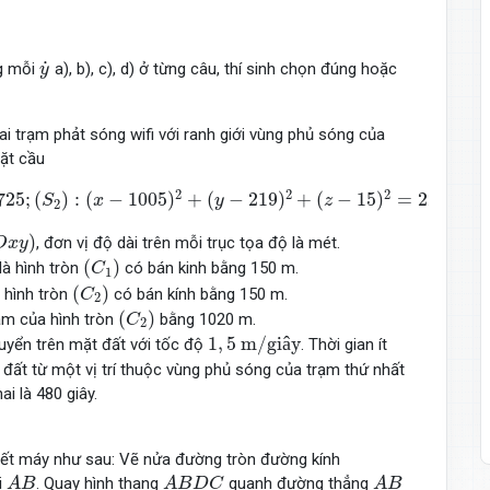
y
˙
˙
ng mỗi
a), b), c), d) ở từng câu, thí sinh chọn đúng hoặc
y
i trạm phảt sóng wifi với ranh giới vùng phủ sóng của
mặt cầu
x
−
1005
)
2
+
(
y
−
219
)
2
+
(
z
−
15
)
2
=
22725.
2
2
2
725
;
(
)
:
(
−
1005
)
+
(
−
219
)
+
(
−
15
)
=
22725.
S
x
y
z
2
O
x
y
)
)
, đơn vị độ dài trên mỗi trục tọa độ là mét.
O
x
y
(
C
1
)
(
)
là hình tròn
có bán kinh bằng 150 m.
C
1
(
C
2
)
(
)
 hình tròn
có bán kính bằng 150 m.
C
2
(
C
2
)
(
)
âm của hình tròn
bằng 1020 m.
C
2
1
,
5
m
/
g
i
â
y
1
,
5
m
/
g
i
â
y
huyển trên mặt đất với tốc độ
. Thời gian ít
t đất từ một vị trí thuộc vùng phủ sóng của trạm thứ nhất
i là 480 giây.
iết máy như sau: Vẽ nửa đường tròn đường kính
A
B
A
B
D
C
A
B
i
. Quay hình thang
quanh đường thẳng
A
B
A
B
D
C
A
B