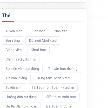
Thẻ
Tuyển sinh
Lịch học
Nạp tiền
Đời sống
Đội ngũ Mod vted
Giảng viên
Khoá học
Chính sách, dịch vụ
Sự kiện và hoạt động
Tư vấn học đường
Tin khai giảng
Trung tâm Toán Vted
Tuyển sinh
Tài liệu môn Toán - vted.vn
Hướng dẫn sử dụng
Kiến thức toán học
Đề thi Olympic Toán
Bài toán thực tế