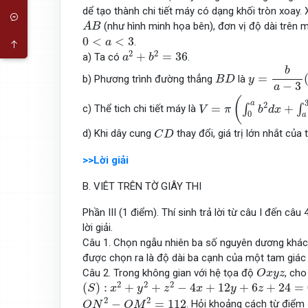
dể tạo thành chi tiết máy có dạng khối tròn xoay.
A
B
(như hình minh họa bên), đơn vị độ dài trên m
A
B
0
<
a
<
3
0
<
<
3
.
a
a
2
+
b
2
=
36
2
2
+
=
36
a) Ta có
.
a
b
y
=
b
a
−
3
(
x
−
b
B
D
=
b) Phương trình đường thẳng
là
B
D
y
−
3
a
V
=
π
(
∫
0
a
b
2
d
x
+
∫
a
3
b
2
(
a
2
=
+
∫
∫
c) Thể tich chi tiết máy là
V
π
b
d
x
0
a
C
D
d) Khi dây cung
thay đổi, giá trị lớn nhắt của
C
D
>>Lời giải
B. VIÊT TRÊN TỜ GIÂY THI
Phần III (1 điểm). Thí sinh trả lời từ câu I đến câu 
lời giải.
Câu 1. Chọn ngẫu nhiên ba số nguyên dương khác 
được chọn ra là độ dài ba cạnh của một tam giác
O
x
y
z
Câu 2. Trong không gian với hệ tọa độ
, ch
O
x
y
z
(
S
)
:
x
2
+
y
2
+
z
2
−
4
x
+
12
y
+
6
z
+
24
=
0
2
2
2
(
)
:
+
+
−
4
+
12
+
6
+
24
=
S
x
y
z
x
y
z
O
N
2
−
O
M
2
=
112
2
2
−
=
112
. Hỏi khoảng cách từ điểm
O
N
O
M