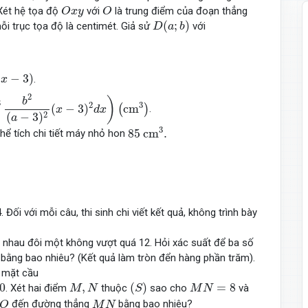
O
x
y
O
 Xét hệ tọa độ
với
là trung điểm của đoạn thẳng
O
x
y
O
D
(
a
;
b
)
(
;
)
ỗi trục tọa độ là centimét. Giả sử
với
D
a
b
3
)
(
−
3
)
.
x
(
a
−
3
)
2
(
x
−
3
)
2
d
x
)
(
c
m
3
)
2
)
b
3
2
3
(
−
3
)
c
m
(
)
.
x
d
x
2
(
−
3
)
a
85
c
m
3
.
3
85
c
m
.
 thể tích chi tiết máy nhỏ hon
4. Đối với mỗi câu, thi sinh chi viết kết quả, không trình bày
nhau đôi một không vượt quá 12. Hỏi xác suất để ba số
 bằng bao nhiêu? (Kết quả làm tròn đển hàng phần trăm).
o mặt cầu
(
S
)
M
,
N
M
N
=
8
0
,
(
)
=
8
. Xét hai điểm
thuộc
sao cho
và
M
N
S
M
N
O
M
N
đến đường thẳng
bằng bao nhiêu?
O
M
N