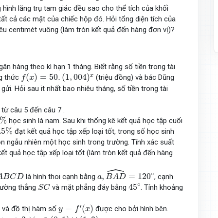
hình lăng trụ tam giác đều sao cho thể tích của khối
t cả các mặt của chiếc hộp đó. Hỏi tổng diện tích của
êu centimét vuông (làm tròn kết quả đến hàng đơn vị)?
ân hàng theo kì hạn 1 tháng. Biết rằng số tiền trong tài
f
(
x
)
=
50
.
(
1
,
004
)
x
(
)
=
50
.
(
1
,
004
)
x
g thức
(triệu đồng) và bác Dũng
f
x
gửi. Hỏi sau it nhất bao nhiêu tháng, số tiền trong tài
i từ câu 5 đến câu 7 .
0
%
%
học sinh là nam. Sau khi thống kê kết quả học tập cuối
45
%
45
%
đạt kết quả học tập xếp loại tốt, trong số học sinh
ọn ngẫu nhiên một học sinh trong trường. Tính xác suất
kết quả học tập xếp loại tốt (làm tròn kết quả đến hàng
ˆ
a
,
B
A
D
^
=
120
∘
A
B
C
D
∘
,
=
120
là hình thoi cạnh bằng
, cạnh
A
B
C
D
a
B
A
D
45
∘
S
C
∘
45
đường thẳng
và mặt phẳng đáy bằng
. Tính khoảng
S
C
y
=
f
′
(
x
)
R
′
=
(
)
và đồ thị hàm số
được cho bởi hình bên.
y
f
x
+
2
,
∀
x
∈
(
0
;
1
)
∪
(
1
;
3
)