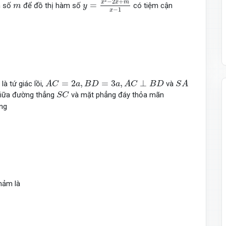
−
2
+
m
x
x
m
=
m số
để đồ thị hàm số
có tiệm cận
m
y
−
1
x
A
C
=
2
a
,
B
D
=
3
a
,
A
C
⊥
B
D
S
A
=
2
,
=
3
,
⊥
là tứ giác lồi,
và
D
A
C
a
B
D
a
A
C
B
D
S
A
S
C
iữa đường thẳng
và mặt phẳng đáy thỏa mãn
S
C
ng
hảm là