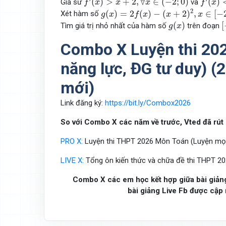
(
)
>
+
2
,
∀
∈
(
−
2
;
0
)
(
)
Giả sử
và
f
x
x
x
f
x
g
(
x
)
=
2
f
(
x
)
−
(
x
+
2
)
2
,
x
∈
[
−
2
;
3
]
2
(
)
=
2
(
)
−
(
+
2
)
,
∈
[
−
Xét hàm số
g
x
f
x
x
x
g
(
x
)
[
(
)
[
Tìm giá trị nhỏ nhất của hàm số
trên đoạn
g
x
Combo X Luyện thi 20
năng lực, ĐG tư duy) 
mới)
Link đăng ký:
https://bit.ly/Combox2026
So với Combo X các năm về trước, Vted đã rút 
PRO X:
Luyện thi THPT 2026 Môn Toán (Luyện mọi 
LIVE X:
Tổng ôn kiến thức và chữa đề thi THPT 2
Combo X các em học kết hợp giữa bài giảng, 
bài giảng Live Fb được cập