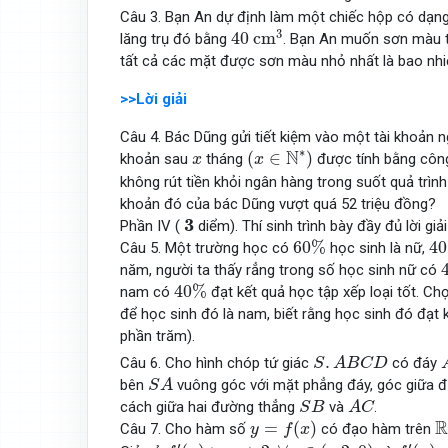
Câu 3. Bạn An dự định làm một chiếc hộp có dạng 
40
c
m
3
3
40
c
m
lăng trụ đó bằng
. Bạn An muốn sơn màu tấ
tất cả các mặt được sơn màu nhỏ nhất là bao nhi
>>Lời giải
Câu 4. Bác Dũng gửi tiết kiệm vào một tài khoản ng
(
x
∈
N
∗
)
x
∗
N
(
∈
)
khoản sau
tháng
được tính bằng côn
x
x
không rút tiền khỏi ngân hàng trong suốt quả trình 
khoản đó của bác Dũng vượt quá 52 triệu đồng?
3
3
Phần IV (
diểm). Thí sinh trình bày đầy đủ lời giả
60
%
4
60
%
40
Câu 5. Một trường học có
học sinh là nữ,
năm, người ta thấy rẳng trong số học sinh nữ có
40
%
40
%
nam có
đạt kết quả học tập xếp loại tốt. Ch
để học sinh đó là nam, biết rằng học sinh đó đạt 
phần trăm).
S
.
A
B
C
D
.
Câu 6. Cho hình chóp tứ giác
có đáy
S
A
B
C
D
S
A
bên
vuông góc với mặt phẳng đáy, góc giữa 
S
A
S
B
A
C
cách giữa hai đường thẳng
và
.
S
B
A
C
y
=
f
(
x
)
R
=
(
)
Câu 7. Cho hàm số
có đạo hàm trên
y
f
x
f
′
(
x
)
>
x
+
2
,
∀
x
∈
(
−
2
;
0
)
f
′
(
x
)
<
x
′
′