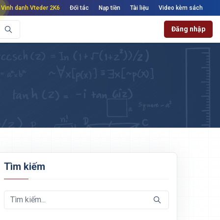
Vinh danh Vteder 2K6
Đối tác
Nạp tiền
Tài liệu
Video kèm sách
Đăng nhập
Tìm kiếm