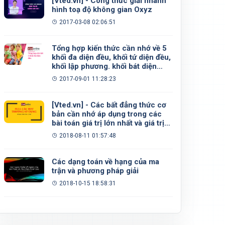
[Vted.vn] - Công thức giải nhanh
hình toạ độ không gian Oxyz
2017-03-08 02:06:51
Tổng hợp kiến thức cần nhớ về 5
khối đa diện đều, khối tứ diện đều,
khối lập phương. khối bát diện
đều, khối 12 mặt đều, khối 20 mặt
2017-09-01 11:28:23
đều
[Vted.vn] - Các bất đẳng thức cơ
bản cần nhớ áp dụng trong các
bài toán giá trị lớn nhất và giá trị
nhỏ nhất
2018-08-11 01:57:48
Các dạng toán về hạng của ma
trận và phương pháp giải
2018-10-15 18:58:31