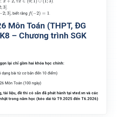
<
+
2
,
∀
∈
(
0
;
1
)
∪
(
1
;
3
)
.
x
x
2
;
3
]
.
−
2
;
3
]
f
(
−
2
)
=
1
−
2
;
3
]
(
−
2
)
=
1
, biết rằng
.
f
26 Môn Toán (THPT, ĐG
(2K8 – Chương trình SGK
gọn lại chỉ gồm hai khóa học chính:
dạng bài từ cơ bản đến 10 điểm)
026 Môn Toán (100 ngày)
tài liệu, đề thi có sẵn đã phát hành tại vted.vn và các
 nhật trong năm học (kéo dài từ T9.2025 đến T6.2026)