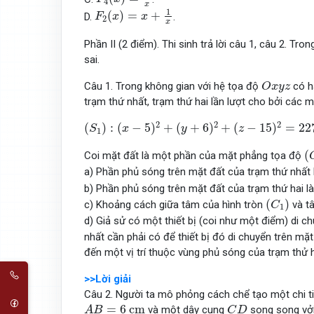
4
x
F
2
(
x
)
=
x
+
1
x
1
(
)
=
+
D.
.
F
x
x
2
x
Phần II (2 điểm). Thi sinh trả lời câu 1, câu 2. Tro
sai.
O
x
y
z
Câu 1. Trong không gian với hệ tọa độ
có ha
O
x
y
z
trạm thứ nhất, trạm thứ hai lần lượt cho bởi các 
(
S
1
)
:
(
x
−
5
)
2
+
(
y
+
6
)
2
+
(
z
−
15
)
2
=
22725
;
(
S
2
)
:
(
2
2
2
(
)
:
(
−
5
)
+
(
+
6
)
+
(
−
15
)
=
22
S
x
y
z
1
(
(
Coi mặt đất là một phần của mặt phẳng tọa độ
a) Phần phủ sóng trên mặt đất của trạm thứ nhất 
b) Phần phủ sóng trên mặt đất của trạm thứ hai là
(
C
1
)
(
)
c) Khoảng cách giữa tâm của hình tròn
và t
C
1
d) Giả sử có một thiết bị (coi như một điểm) di c
nhất cần phải có để thiết bị đó di chuyển trên mặ
đến một vị trí thuộc vùng phủ sóng của trạm thử ha
>>Lời giải
Câu 2. Người ta mô phỏng cách chể tạo một chi t
A
B
=
6
c
m
C
D
=
6
c
m
và một dây cung
song song vở
A
B
C
D