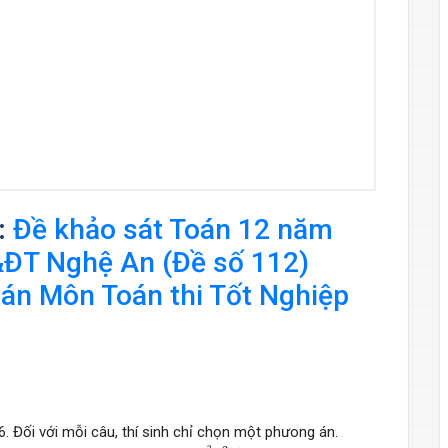
:
Đề khảo sát Toán 12 năm
&ĐT Nghệ An (Đề số 112)
 đoán Môn Toán thi Tốt Nghiệp
16. Đối với mỗi câu, thí sinh chỉ chọn một phưong án.
y
=
x
2
−
2
x
+
m
x
−
1
2