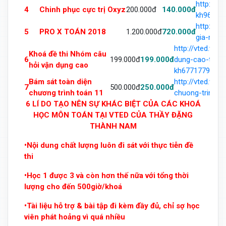
http://v
4
Chinh phục cực trị Oxyz
200.000đ
140.000đ
kh969342
http://v
5
PRO X TOÁN 2018
1.200.000đ
720.000đ
gia-mon-
http://vted.vn
Khoá đề thi Nhóm câu
6
199.000đ
199.000đ
dung-cao-trong
hỏi vận dụng cao
kh677177966.h
Bám sát toàn diện
http://vted.vn
7
500.000đ
250.000đ
chương trình toán 11
chuong-trinh-t
6 LÍ DO TẠO NÊN SỰ KHÁC BIỆT CỦA CÁC KHOÁ
HỌC MÔN TOÁN TẠI VTED CỦA THẦY ĐẶNG
THÀNH NAM
•Nội dung chất lượng luôn đi sát với thực tiễn đề
thi
•Học 1 được 3 và còn hơn thế nữa với tổng thời
lượng cho đến 500giờ/khoá
•Tài liệu hỗ trợ & bài tập đi kèm đầy đủ, chỉ sợ học
viên phát hoảng vì quá nhiều