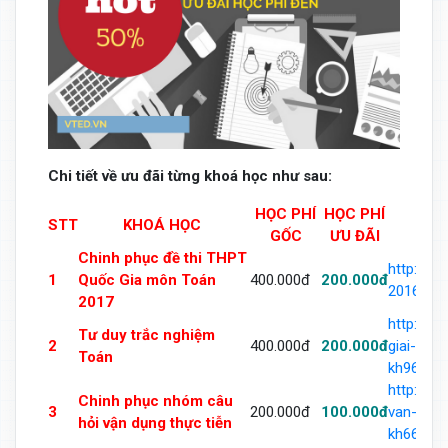
Chi tiết về ưu đãi từng khoá học như sau:
HỌC PHÍ
HỌC PHÍ
STT
KHOÁ HỌC
GỐC
ƯU ĐÃI
Chinh phục đề thi THPT
http://v
1
Quốc Gia môn Toán
400.000đ
200.000đ
2016-mo
2017
http://v
Tư duy trắc nghiệm
2
400.000đ
200.000đ
giai-toa
Toán
kh963493
http://v
Chinh phục nhóm câu
3
200.000đ
100.000đ
van-dung
hỏi vận dụng thực tiễn
kh668864