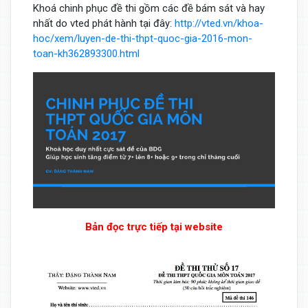
Khoá chinh phục đề thi gồm các đề bám sát và hay
nhất do vted phát hành tại đây:
http://vted.vn/khoa-
hoc/xem/luyen-de-thi-thpt-quoc-gia-2016-mon-
toan-kh362893300.html
Bản đọc trực tiếp tại website