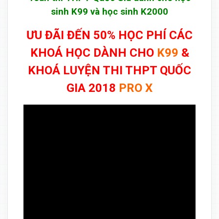
sinh K99 và học sinh K2000
ƯU ĐÃI ĐẾN 50% HỌC PHÍ CÁC
KHOÁ HỌC DÀNH CHO
K99
&
KHOÁ LUYỆN THI THPT QUỐC
GIA 2018
PRO X