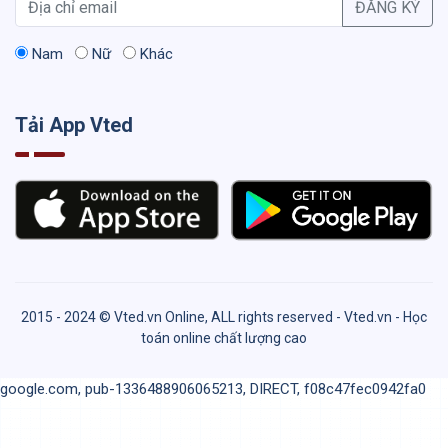
ĐĂNG KÝ
Nam
Nữ
Khác
Tải App Vted
2015 - 2024 © Vted.vn Online, ALL rights reserved - Vted.vn - Học
toán online chất lượng cao
google.com, pub-1336488906065213, DIRECT, f08c47fec0942fa0