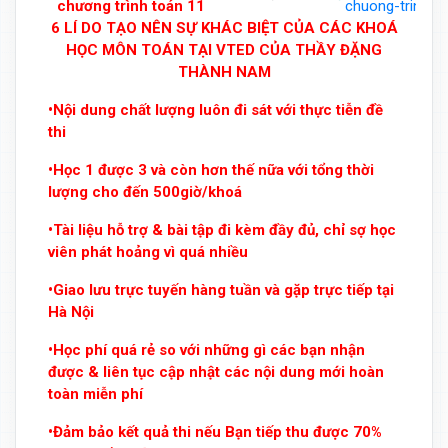
chương trình toán 11
chuong-trinh-t
6 LÍ DO TẠO NÊN SỰ KHÁC BIỆT CỦA CÁC KHOÁ
HỌC MÔN TOÁN TẠI VTED CỦA THẦY ĐẶNG
THÀNH NAM
•Nội dung chất lượng luôn đi sát với thực tiễn đề
thi
•Học 1 được 3 và còn hơn thế nữa với tổng thời
lượng cho đến 500giờ/khoá
•Tài liệu hỗ trợ & bài tập đi kèm đầy đủ, chỉ sợ học
viên phát hoảng vì quá nhiều
•Giao lưu trực tuyến hàng tuần và gặp trực tiếp tại
Hà Nội
•Học phí quá rẻ so với những gì các bạn nhận
được & liên tục cập nhật các nội dung mới hoàn
toàn miễn phí
•Đảm bảo kết quả thi nếu Bạn tiếp thu được 70%