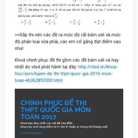
>>Sắp thi nên các đề ra mức độ rất bám sát và mức
độ phân loại vừa phải, các em cố gắng đạt điểm cao
nha!
Khoá chinh phục đề thi gồm các đề bám sát và hay
nhất do vted phát hành tại đây:
http://vted.vn/khoa-
hoc/xem/luyen-de-thi-thpt-quoc-gia-2016-mon-
toan-kh362893300.html