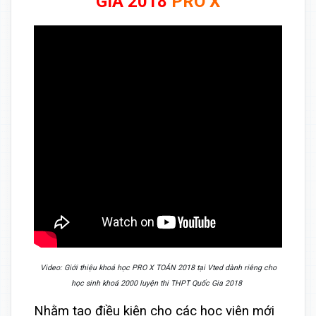
GIA 2018
PRO X
Video: Giới thiệu khoá học PRO X TOÁN 2018 tại Vted dành riêng cho
học sinh khoá 2000 luyện thi THPT Quốc Gia 2018
Nhằm tạo điều kiện cho các học viên mới