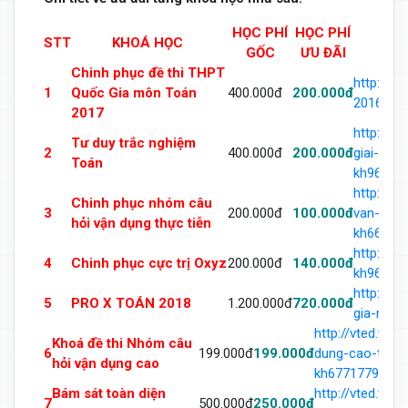
HỌC PHÍ
HỌC PHÍ
STT
KHOÁ HỌC
GỐC
ƯU ĐÃI
Chinh phục đề thi THPT
http://v
1
Quốc Gia môn Toán
400.000đ
200.000đ
2016-mo
2017
http://v
Tư duy trắc nghiệm
2
400.000đ
200.000đ
giai-toa
Toán
kh963493
http://v
Chinh phục nhóm câu
3
200.000đ
100.000đ
van-dung
hỏi vận dụng thực tiễn
kh668864
http://v
4
Chinh phục cực trị Oxyz
200.000đ
140.000đ
kh969342
http://v
5
PRO X TOÁN 2018
1.200.000đ
720.000đ
gia-mon-
http://vted.vn
Khoá đề thi Nhóm câu
6
199.000đ
199.000đ
dung-cao-trong
hỏi vận dụng cao
kh677177966.h
Bám sát toàn diện
http://vted.vn
7
500.000đ
250.000đ