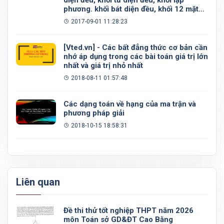
phương. khối bát diện đều, khối 12 mặt
đều, khối 20 mặt đều
2017-09-01 11:28:23
[Vted.vn] - Các bất đẳng thức cơ bản cần
nhớ áp dụng trong các bài toán giá trị lớn
nhất và giá trị nhỏ nhất
2018-08-11 01:57:48
Các dạng toán về hạng của ma trận và
phương pháp giải
2018-10-15 18:58:31
Liên quan
Đề thi thử tốt nghiệp THPT năm 2026
môn Toán sở GD&ĐT Cao Bằng