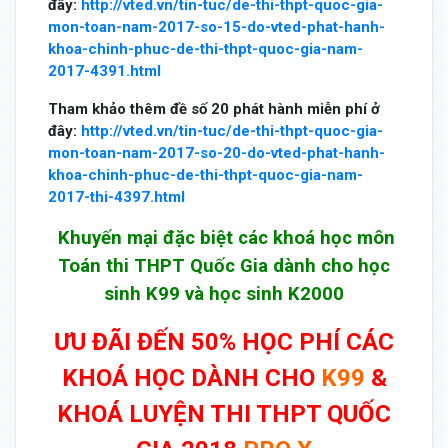
đây:
http://vted.vn/tin-tuc/de-thi-thpt-quoc-gia-
mon-toan-nam-2017-so-15-do-vted-phat-hanh-
khoa-chinh-phuc-de-thi-thpt-quoc-gia-nam-
2017-4391.html
Tham khảo thêm đề số 20 phát hành miễn phí ở
đây:
http://vted.vn/tin-tuc/de-thi-thpt-quoc-gia-
mon-toan-nam-2017-so-20-do-vted-phat-hanh-
khoa-chinh-phuc-de-thi-thpt-quoc-gia-nam-
2017-thi-4397.html
Khuyến mại đặc biệt các khoá học môn
Toán thi THPT Quốc Gia dành cho học
sinh K99 và học sinh K2000
ƯU ĐÃI ĐẾN 50% HỌC PHÍ CÁC
KHOÁ HỌC DÀNH CHO
K99
&
KHOÁ LUYỆN THI THPT QUỐC