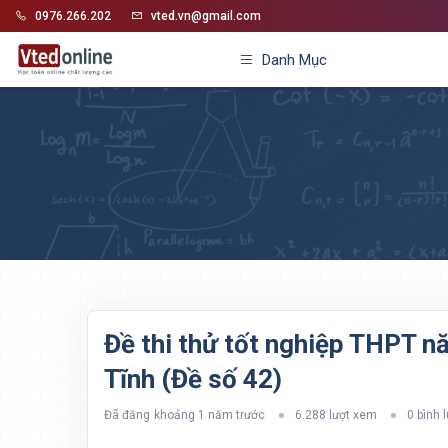
0976.266.202
vted.vn@gmail.com
Danh Mục
Đề thi thử tốt nghiệp THPT
Tĩnh (Đề số 42)
Đã đăng
khoảng 1 năm trước
6.288 lượt xem
0 bình 