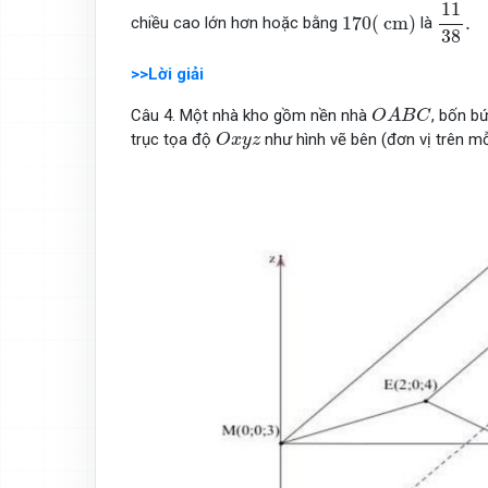
11
38
.
11
170
(
c
m
)
170
(
c
m
)
.
chiều cao lớn hơn hoặc bằng
là
38
>>Lời giải
O
A
B
C
Câu 4. Một nhà kho gồm nền nhà
, bốn b
O
A
B
C
O
x
y
z
trục tọa độ
như hình vẽ bên (đơn vị trên mỗi
O
x
y
z