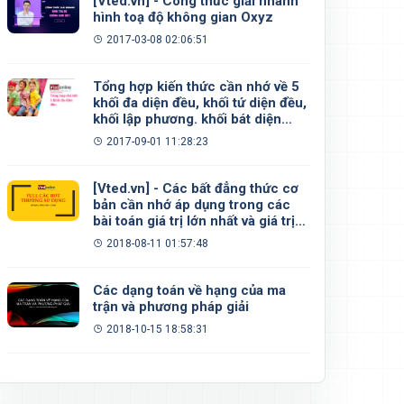
[Vted.vn] - Công thức giải nhanh
hình toạ độ không gian Oxyz
2017-03-08 02:06:51
Tổng hợp kiến thức cần nhớ về 5
khối đa diện đều, khối tứ diện đều,
khối lập phương. khối bát diện
đều, khối 12 mặt đều, khối 20 mặt
2017-09-01 11:28:23
đều
[Vted.vn] - Các bất đẳng thức cơ
bản cần nhớ áp dụng trong các
bài toán giá trị lớn nhất và giá trị
nhỏ nhất
2018-08-11 01:57:48
Các dạng toán về hạng của ma
trận và phương pháp giải
2018-10-15 18:58:31