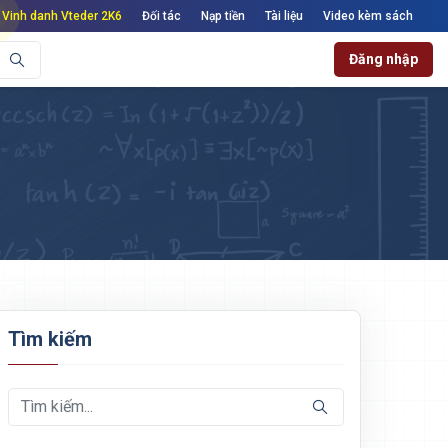
Vinh danh Vteder 2K6
Đối tác
Nạp tiền
Tài liệu
Video kèm sách
Đăng nhập
Tìm kiếm