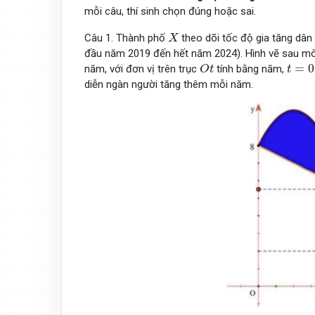
mỗi câu, thí sinh chọn đúng hoặc sai.
X
Câu 1. Thành phố
theo dõi tốc độ gia tăng dân
X
đầu năm 2019 đến hết năm 2024). Hình vẽ sau mô t
O
t
t
=
0
=
0
năm, với đơn vị trên trục
tính bằng năm,
O
t
t
diễn ngàn người tăng thêm mỗi năm.