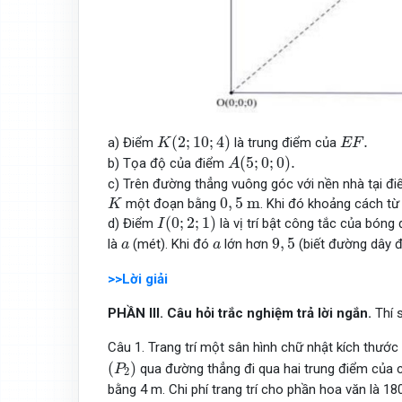
K
(
2
;
10
;
4
)
E
F
.
(
2
;
10
;
4
)
.
a) Điểm
là trung điểm của
K
E
F
A
(
5
;
0
;
0
)
.
(
5
;
0
;
0
)
.
b) Tọa độ của điểm
A
c) Trên đường thẳng vuông góc với nền nhà tại đ
K
0
,
5
m
0
,
5
m
một đoạn bằng
. Khi đó khoảng cách t
K
I
(
0
;
2
;
1
)
(
0
;
2
;
1
)
d) Điểm
là vị trí bật công tắc của bóng
I
9
,
5
a
a
9
,
5
là
(mét). Khi đó
lớn hơn
(biết đường dây 
a
a
>>Lời giải
PHẦN
III. Câu
hỏi
trắc nghiệm trả lời ngắn
.
Thí 
Câu 1. Trang trí một sân hình chữ nhật kích thước
(
P
2
)
(
)
qua đường thẳng đi qua hai trung điểm của ch
P
2
bằng 4 m. Chi phí trang trí cho phần hoa văn là 1