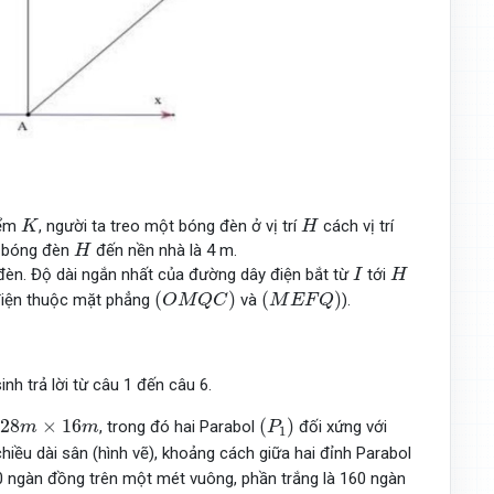
K
H
iểm
, người ta treo một bóng đèn ở vị trí
cách vị trí
K
H
H
ừ bóng đèn
đến nền nhà là 4 m.
H
I
H
 đèn. Độ dài ngắn nhất của đường dây điện bắt từ
tới
I
H
(
O
M
Q
C
)
(
M
E
F
Q
)
(
)
(
)
điện thuộc mặt phẳng
và
).
O
M
Q
C
M
E
F
Q
sinh trả lời từ câu 1 đến câu 6.
(
P
1
)
28
m
×
16
m
28
×
16
(
)
, trong đó hai Parabol
đối xứng với
m
m
P
1
iều dài sân (hình vẽ), khoảng cách giữa hai đỉnh Parabol
80 ngàn đồng trên một mét vuông, phần trắng là 160 ngàn