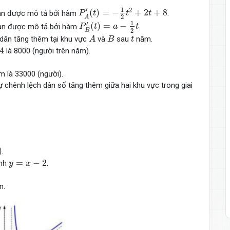
P
A
′
(
t
)
=
−
1
2
t
2
+
2
t
+
8
1
′
2
(
)
=
−
+
2
+
8
ian được mô tả bởi hàm
.
P
t
t
t
2
A
P
B
′
(
t
)
=
a
−
1
2
t
1
′
(
)
=
−
gian được mô tả bởi hàm
.
P
t
a
t
2
B
A
B
t
 dân tăng thêm tại khu vực
và
sau
năm.
A
B
t
4
là 8000 (người trên năm).
 là 33000 (người).
sự chênh lệch dân số tăng thêm giữa hai khu vực trong giai
)
.
y
=
x
−
2
=
−
2
ình
.
y
x
n.