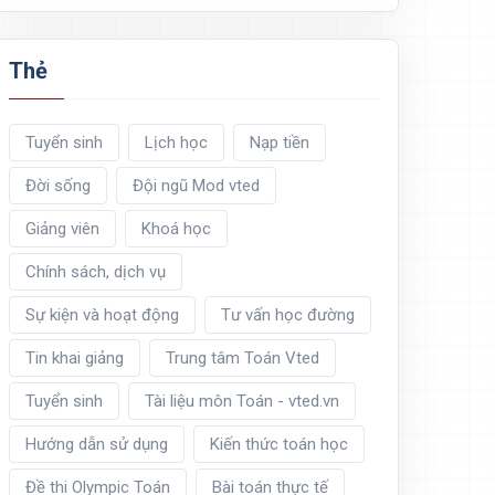
Thẻ
Tuyển sinh
Lịch học
Nạp tiền
Đời sống
Đội ngũ Mod vted
Giảng viên
Khoá học
Chính sách, dịch vụ
Sự kiện và hoạt động
Tư vấn học đường
Tin khai giảng
Trung tâm Toán Vted
Tuyển sinh
Tài liệu môn Toán - vted.vn
Hướng dẫn sử dụng
Kiến thức toán học
Đề thi Olympic Toán
Bài toán thực tế