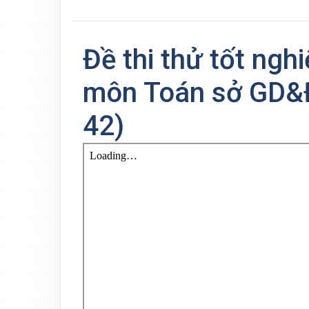
Đề thi thử tốt ng
môn Toán sở GD&Đ
42)