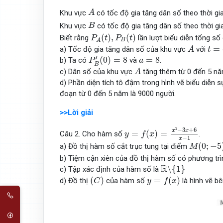
A
Khu vực
có tốc độ gia tăng dân số theo thời g
A
B
Khu vực
có tốc độ gia tăng dân số theo thời 
B
P
A
(
t
)
,
P
B
(
t
)
(
)
,
(
)
Biết rằng
lần lượt biểu diễn tổng số
P
t
P
t
B
A
A
t
=
4
=
a) Tốc độ gia tăng dân số của khu vực
với
A
t
P
B
′
(
0
)
=
8
a
=
8
′
(
0
)
=
8
=
8
b) Ta có
và
.
P
a
B
A
c) Dân số của khu vực
tăng thêm từ 0 đến 5 năm
A
d) Phần diện tích tô đậm trong hình vẽ biểu diễn 
đoạn từ 0 đến 5 năm là 9000 người.
>>Lời giải
y
=
f
(
x
)
=
x
2
−
3
x
+
6
x
−
1
2
−
3
+
6
x
x
=
(
)
=
Câu 2. Cho hàm số
.
y
f
x
−
1
x
M
(
0
;
−
5
)
(
0
;
−
5
a) Đồ thị hàm số cắt trục tung tại điểm
M
b) Tiệm cận xiên của đồ thị hàm số có phương tr
R
∖
{
1
}
R
∖
{
1
}
c) Tập xác định của hàm số là
(
C
)
y
=
f
(
x
)
(
)
=
(
)
d) Đồ thị
của hàm số
là hình vẽ bê
C
y
f
x