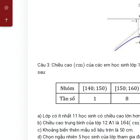
(
c
m
)
(
c
m
)
Câu 3. Chiều cao
của các em học sinh lớp 
sau:
a) Lớp có ít nhất 11 học sinh có chiều cao lớn hơn
164
(
c
164
(
c
m
b) Chiều cao trung bình của lớp 12 A1 là
c) Khoảng biến thiên mẫu số liệu trên là 50 cm.
d) Chọn ngẫu nhiên 5 học sinh của lớp tham gia đ