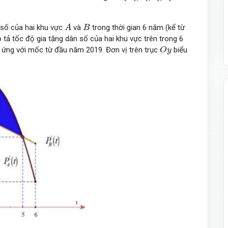
A
B
 số của hai khu vực
và
trong thời gian 6 năm (kể từ
A
B
ả tốc độ gia tăng dân số của hai khu vực trên trong 6
O
y
ứng với mốc từ đầu năm 2019. Đơn vị trên trục
biểu
O
y