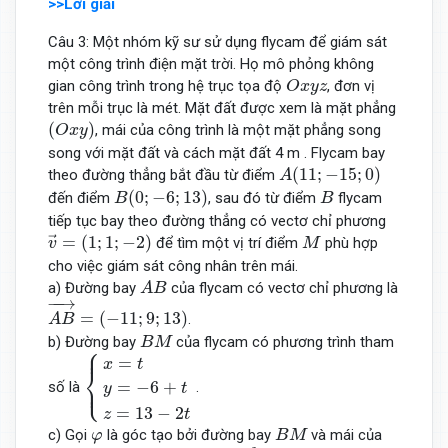
>>Lời giải
Câu 3: Một nhóm kỹ sư sử dụng flycam để giám sát
một công trình điện mặt trời. Họ mô phỏng không
O
x
y
z
gian công trình trong hệ trục tọa độ
, đơn vị
O
x
y
z
trên mỗi trục là mét. Mặt đất được xem là mặt phẳng
(
O
x
y
)
(
)
, mái của công trình là một mặt phẳng song
O
x
y
song với mặt đất và cách mặt đất 4 m . Flycam bay
A
(
11
;
−
15
;
0
)
(
11
;
−
15
;
0
)
theo đường thẳng bắt đầu từ điểm
A
B
(
0
;
−
6
;
13
)
B
(
0
;
−
6
;
13
)
đến điểm
, sau đó từ điểm
flycam
B
B
tiếp tục bay theo đường thẳng có vectơ chỉ phương
v
→
=
(
1
;
1
;
−
2
)
M
=
(
1
;
1
;
−
2
)
để tìm một vị trí điểm
phù hợp
→
v
M
cho việc giám sát công nhân trên mái.
A
B
a) Đường bay
của flycam có vectơ chỉ phương là
A
B
A
B
→
=
(
−
11
;
9
;
13
)
−
−
→
=
(
−
11
;
9
;
13
)
.
A
B
B
M
b) Đường bay
của flycam có phương trình tham
B
M
⎧
⎪
{
x
=
t
y
=
−
6
+
t
z
=
13
−
2
t
=
x
t
⎨
⎩
=
−
6
+
⎪
số là
.
y
t
=
13
−
2
z
t
B
M
φ
c) Gọi
là góc tạo bởi đường bay
và mái của
φ
B
M
sin
φ
=
−
2
6