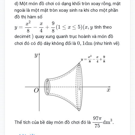
d) Một món đồ chơi có dạng khối tròn xoay rỗng, mặt
ngoài là một mặt tròn xoay sinh ra khi cho một phần
đồ thị hàm số
y
=
x
2
8
−
x
4
+
9
8
(
1
≤
x
≤
5
)
(
x
,
y
2
9
x
x
=
−
+
(
1
≤
≤
5
)
(
,
tính theo
y
x
x
y
4
8
8
)
)
decimét
quay xung quanh trục hoành và món đồ
0
,
1
d
m
0
,
1
d
m
chơi đó có độ dày không đổi là
(như hình vẽ).
97
π
75
d
m
3
.
97
π
3
d
m
.
Thể tích của bề dày món đồ chơi đó là
75