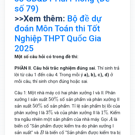
số 79)
>>Xem thêm:
Bộ đề dự
đoán Môn Toán thi Tốt
Nghiệp THPT Quốc Gia
2025
Một số câu hỏi có trong đề thi:
PHẦN
II. Câu hỏi trắc nghiệm đúng sai.
Thí sinh trả
lời từ câu 1 đến câu 4. Trong mỗi ý
a), b), c), d)
ở
mỗi câu, thí sinh chọn đúng hoặc sai.
Câu 1: Một nhà máy có hai phân xưởng I và II. Phân
50
%
50
%
xưởng I sản xuất
số sản phẩm và phân xưởng II
50
%
50
%
sản xuất
số sản phẩm. Tỉ lệ sản phẩm bị lỗi của
3
%
1
%
3
%
1
%
phân xưởng I là
và của phân xưởng II là
. Kiểm
A
tra ngẫu nhiên một sản phẩm của nhà máy. Gọi
là
A
biến cố "Sản phẩm được kiểm tra do phân xưởng I
B
sản xuất" và
là biến cố "Sản phẩm được kiểm tra bị
B