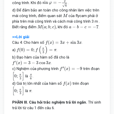
2
sin
=
−
công trình. Khi đó
.
φ
√
6
d) Để đảm bảo an toàn cho công nhân làm việc trên
M
mái công trình, điểm quan sát
của flycam phải ở
M
phía trên mái công trình và cách mái công trình 3 m .
M
(
a
;
b
;
c
)
a
−
b
−
c
=
−
7
(
;
;
)
−
−
=
−
7
Biết rằng điểm
, khi đó
.
M
a
b
c
a
b
c
>>Lời giải
f
(
x
)
=
3
x
+
sin
3
x
(
)
=
3
+
sin
3
Câu 4: Cho hàm số
.
f
x
x
x
f
(
0
)
=
0
;
f
(
π
3
)
=
π
(
)
π
(
0
)
=
0
;
=
a)
.
f
f
π
3
b) Đạo hàm của hàm số đã cho là
f
′
(
x
)
=
3
−
3
cos
3
x
′
(
)
=
3
−
3
cos
3
.
f
x
x
f
′
′
(
x
)
=
−
9
′
′
(
)
=
−
9
c) Nghiệm của phương trình
trên đoạn
f
x
[
0
;
π
3
]
π
6
[
]
π
π
0
;
là
.
3
6
f
(
x
)
(
)
d) Giá trị lớn nhất của hàm số
trên đoạn
f
x
[
0
;
π
3
]
[
]
π
π
0
;
là
.
π
3
PHẦN
III. Câu
hỏi
trắc nghiệm trả lời ngắn
.
Thí sinh
trả lời từ câu 1 đến câu 6.