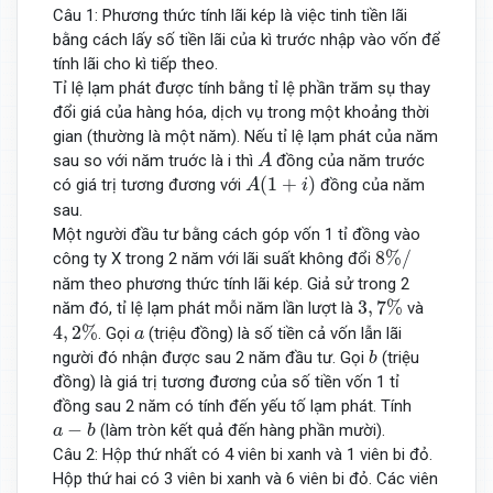
Câu 1: Phương thức tính lãi kép là việc tinh tiền lãi
bằng cách lấy số tiền lãi của kì trước nhập vào vốn để
tính lãi cho kì tiếp theo.
Tỉ lệ lạm phát được tính bằng tỉ lệ phần trăm sụ thay
đổi giá của hàng hóa, dịch vụ trong một khoảng thời
gian (thường là một năm). Nếu tỉ lệ lạm phát của năm
A
sau so với năm truớc là i thì
đồng của năm trước
A
A
(
1
+
i
)
(
1
+
)
có giá trị tương đương với
đồng của năm
A
i
sau.
Một người đầu tư bằng cách góp vốn 1 tỉ đồng vào
8
%
/
8
%
/
công ty X trong 2 năm với lãi suất không đổi
năm theo phương thức tính lãi kép. Giả sử trong 2
3
,
7
%
3
,
7
%
năm đó, tỉ lệ lạm phát mỗi năm lần lượt là
và
4
,
2
%
a
4
,
2
%
. Gọi
(triệu đồng) là số tiền cả vốn lẫn lãi
a
b
người đó nhận được sau 2 năm đầu tư. Gọi
(triệu
b
đồng) là giá trị tương đương của số tiền vốn 1 tỉ
đồng sau 2 năm có tính đến yếu tố lạm phát. Tính
a
−
b
−
(làm tròn kết quả đến hàng phần mười).
a
b
Câu 2: Hộp thứ nhất có 4 viên bi xanh và 1 viên bi đỏ.
Hộp thứ hai có 3 viên bi xanh và 6 viên bi đỏ. Các viên