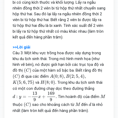
bi có cùng kích thước và khối lượng. Lấy ra ngẫu
nhiên đồng thời 2 viên bi từ hộp thứ nhất chuyển sang
hộp thứ hai. Sau đó lại lấy ra ngẫu nhiên đồng thời 2
viên bi từ hộp thứ hai. Biết rằng 2 viên bi được lấy ra
từ hộp thứ hai đều là bi xanh. Tính xác suất để 2 viên
bi lấy ra từ hộp thứ nhất có màu khác nhau (làm tròn
kết quả đến hàng phần trăm).
>>Lời giải
Câu 3: Một khu vực trồng hoa được xây dựng trong
khu du lịch sinh thái. Trong mô hình minh họa (như
hình vẽ bên), nó được giới hạn bởi các trục tọa độ và
(
C
)
(
)
đồ thị
của một hàm số bậc ba. Biết rằng đồ thị
C
(
C
)
A
(
0
;
8
)
,
B
(
2
;
5
,
4
)
,
(
)
(
0
;
8
)
,
(
2
;
5
,
4
)
,
đi qua các điểm
C
A
B
K
(
5
;
6
,
75
)
H
(
8
;
0
)
.
(
5
;
6
,
75
)
(
8
;
0
)
.
và
Trong khu du lịch sinh thái
K
H
có một con đường chạy dọc theo đường thẳng
d
:
y
=
−
13
9
x
+
169
9
.
13
169
M
:
=
−
+
.
Tìm hoành độ của điểm
d
y
x
M
9
9
(
C
)
M
d
(
)
thuộc
sao cho khoảng cách từ
đến
là nhỏ
C
M
d
nhất (làm tròn kết quả đến hàng phần trăm).