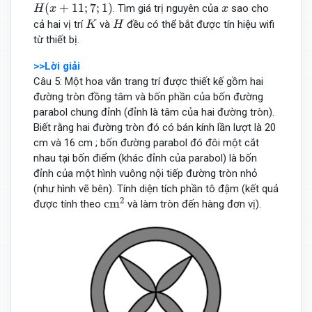
H
(
x
+
11
;
7
;
1
)
x
(
+
11
;
7
;
1
)
. Tìm giá trị nguyên của
sao cho
H
x
x
K
H
cả hai vị trí
và
đều có thể bắt được tín hiệu wifi
K
H
từ thiết bị.
>>Lời giải
Câu 5: Một hoa văn trang trí được thiết kế gồm hai
đường tròn đồng tâm và bốn phần của bốn đường
parabol chung đỉnh (đỉnh là tâm của hai đường tròn).
Biết rằng hai đường tròn đó có bán kính lần lượt là 20
cm và 16 cm ; bốn đường parabol đó đôi một cắt
nhau tại bốn điểm (khác đỉnh của parabol) là bốn
đỉnh của một hình vuông nội tiếp đường tròn nhỏ
(như hình vẽ bên). Tính diện tích phần tô đậm (kết quả
c
m
2
2
c
m
được tính theo
và làm tròn đến hàng đơn vị).