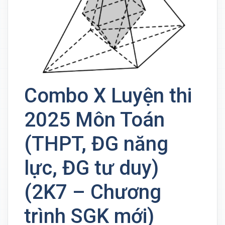
Combo X Luyện thi
2025 Môn Toán
(THPT, ĐG năng
lực, ĐG tư duy)
(2K7 – Chương
trình SGK mới)