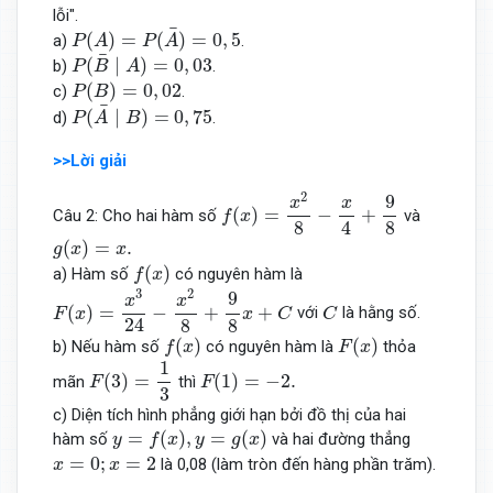
lỗi".
P
(
A
)
=
P
(
A
¯
)
=
0
,
5
¯
(
)
=
(
)
=
0
,
5
a)
.
P
A
P
A
P
(
B
¯
∣
A
)
=
0
,
03
¯
(
∣
)
=
0
,
03
b)
.
P
B
A
P
(
B
)
=
0
,
02
(
)
=
0
,
02
c)
.
P
B
P
(
A
¯
∣
B
)
=
0
,
75
¯
(
∣
)
=
0
,
75
d)
.
P
A
B
>>Lời giải
f
(
x
)
=
x
2
8
−
x
4
+
9
8
2
9
x
x
(
)
=
−
+
Câu 2: Cho hai hàm số
và
f
x
4
8
8
g
(
x
)
=
x
.
(
)
=
.
g
x
x
f
(
x
)
(
)
a) Hàm số
có nguyên hàm là
f
x
F
(
x
)
=
x
3
24
−
x
2
8
+
9
8
x
+
C
2
3
9
x
x
C
(
)
=
−
+
+
với
là hằng số.
F
x
x
C
C
24
8
8
f
(
x
)
F
(
x
)
(
)
(
)
b) Nếu hàm số
có nguyên hàm là
thỏa
f
x
F
x
F
(
3
)
=
1
3
1
F
(
1
)
=
−
2.
(
3
)
=
(
1
)
=
−
2.
mãn
thì
F
F
3
c) Diện tích hình phẳng giới hạn bởi đồ thị của hai
y
=
f
(
x
)
,
y
=
g
(
x
)
=
(
)
,
=
(
)
hàm số
và hai đường thẳng
y
f
x
y
g
x
x
=
0
;
x
=
2
=
0
;
=
2
là 0,08 (làm tròn đến hàng phần trăm).
x
x