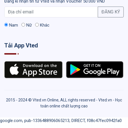
Đăng kí nhận tin từ Vted và nhận Voucher 50.000 VND
ĐĂNG KÝ
Nam
Nữ
Khác
Tải App Vted
2015 - 2024 © Vted.vn Online, ALL rights reserved - Vted.vn - Học
toán online chất lượng cao
google.com, pub-1336488906065213, DIRECT, f08c47fec0942fa0