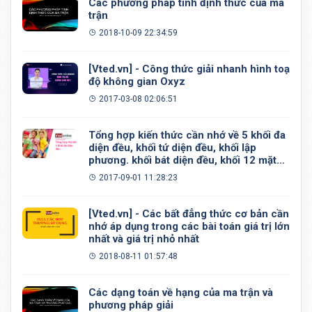
Các phương pháp tính định thức của ma
trận
2018-10-09 22:34:59
[Vted.vn] - Công thức giải nhanh hình toạ
độ không gian Oxyz
2017-03-08 02:06:51
Tổng hợp kiến thức cần nhớ về 5 khối đa
diện đều, khối tứ diện đều, khối lập
phương. khối bát diện đều, khối 12 mặt
đều, khối 20 mặt đều
2017-09-01 11:28:23
[Vted.vn] - Các bất đẳng thức cơ bản cần
nhớ áp dụng trong các bài toán giá trị lớn
nhất và giá trị nhỏ nhất
2018-08-11 01:57:48
Các dạng toán về hạng của ma trận và
phương pháp giải