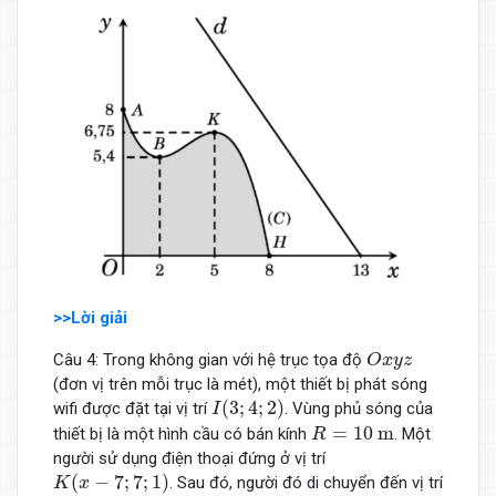
>>Lời giải
O
x
y
z
Câu 4: Trong không gian với hệ trục tọa độ
O
x
y
z
(đơn vị trên mỗi trục là mét), một thiết bị phát sóng
I
(
3
;
4
;
2
)
(
3
;
4
;
2
)
wifi được đặt tại vị trí
. Vùng phủ sóng của
I
R
=
10
m
=
10
m
thiết bị là một hình cầu có bán kính
. Một
R
người sử dụng điện thoại đứng ở vị trí
K
(
x
−
7
;
7
;
1
)
(
−
7
;
7
;
1
)
. Sau đó, người đó di chuyển đến vị trí
K
x