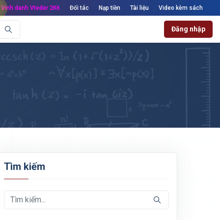
Vinh danh Vteder 2K6
Đối tác
Nạp tiền
Tài liệu
Video kèm sách
Đăng nhập
Tìm kiếm