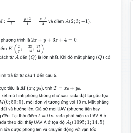
d
:
x
−
1
2
=
y
+
2
1
=
z
−
3
3
A
(
2
;
3
;
−
1
)
+
2
−
1
−
3
y
x
z
:
=
=
(
2
;
3
;
−
1
)
và điềm
.
d
A
2
1
3
2
x
+
y
+
3
z
+
4
=
0
2
+
+
3
+
4
=
0
phương trình là
.
x
y
z
K
(
2
7
;
−
33
14
;
27
14
)
(
)
27
33
2
;
−
;
điểm
.
K
14
14
7
A
(
Q
)
(
Q
)
(
)
(
)
cách từ
đến
là lớn nhất. Khi đó mặt phẳng
có
A
Q
Q
sinh trả lời từ câu 1 đến câu 6.
M
(
x
0
;
y
0
)
T
=
x
0
+
y
0
(
;
)
=
+
ực tiểu là
, tinh
.
M
x
y
T
x
y
0
0
0
0
,
xét mô hình phòng không như sau: rada đặt tại gốc tọa
M
(
0
;
50
;
0
)
,
(
0
;
50
;
0
)
,
mỗi đơn vị tương ứng với 10 m. Mặt phẳng
M
đất và hướng lên. Giả sử mọi UAV (phương tiện bay
t
=
0
s
,
=
0
s
,
g đều. Tại thời điểm
rađa phát hiện ra UAV A ở
t
A
1
(
1095
;
1
;
14
,
5
)
(
1095
;
1
;
14
,
5
)
ađa theo dõi thấy UAV A ở tọa độ
A
1
n lửa được phóng lên và chuyển động với vận tốc