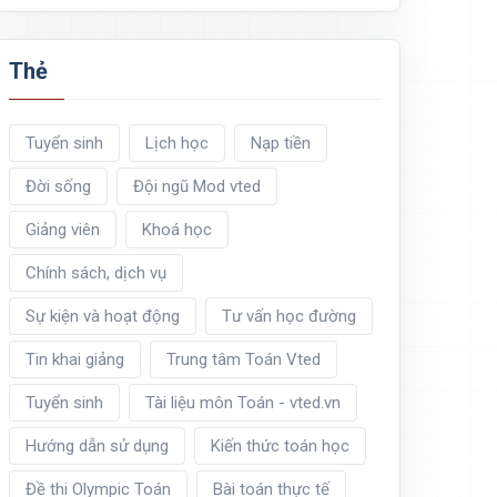
Thẻ
Tuyển sinh
Lịch học
Nạp tiền
Đời sống
Đội ngũ Mod vted
Giảng viên
Khoá học
Chính sách, dịch vụ
Sự kiện và hoạt động
Tư vấn học đường
Tin khai giảng
Trung tâm Toán Vted
Tuyển sinh
Tài liệu môn Toán - vted.vn
Hướng dẫn sử dụng
Kiến thức toán học
Đề thi Olympic Toán
Bài toán thực tế