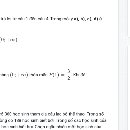
 trả lời từ câu 1 đến câu 4. Trong mỗi ý
a), b), c), d)
ở
(
0
;
+
∞
)
.
(
0
;
+
∞
)
.
F
(
1
)
=
3
2
.
3
(
0
;
+
∞
)
(
0
;
+
∞
)
(
1
)
=
.
hoàng
thỏa mãn
Khi đó
F
2
ó 360 học sinh tham gia câu lạc bộ thể thao. Trong số
ờng có 188 học sinh biết bơi. Trong số các học sinh của
 học sinh biết bơi. Chọn ngẫu nhiên một học sinh của