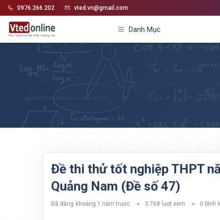
0976.266.202
vted.vn@gmail.com
Danh Mục
Đề thi thử tốt nghiệp THPT
Quảng Nam (Đề số 47)
Đã đăng
khoảng 1 năm trước
3.768 lượt xem
0 bình 