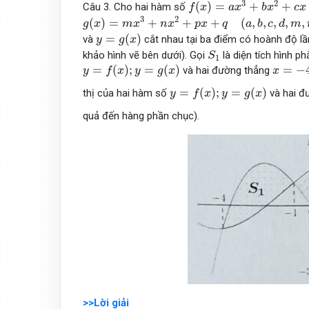
3
2
(
)
=
+
+
Câu 3. Cho hai hàm số
f
x
a
x
b
x
c
x
g
(
x
)
=
m
x
3
+
n
x
2
+
p
x
+
q
(
a
,
b
,
c
,
d
,
m
,
n
,
p
,
q
∈
R
)
.
3
2
(
)
=
+
+
+
(
,
,
,
,
,
g
x
m
x
n
x
p
x
q
a
b
c
d
m
y
=
g
(
x
)
=
(
)
và
cắt nhau tại ba điểm có hoành độ lầ
y
g
x
S
1
khảo hình vẽ bên dưới). Gọi
là diện tích hình p
S
1
y
=
f
(
x
)
;
y
=
g
(
x
)
x
=
−
4
;
x
=
(
)
;
=
(
)
=
−
và hai đường thẳng
y
f
x
y
g
x
x
y
=
f
(
x
)
;
y
=
g
(
x
)
=
(
)
;
=
(
)
thị của hai hàm số
và hai đ
y
f
x
y
g
x
quả đến hàng phần chục).
>>Lời giải