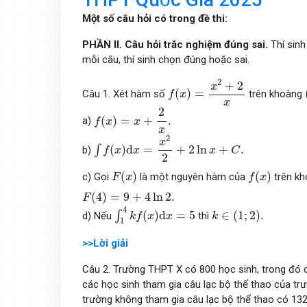
Một số câu hỏi có trong đề thi:
PHẦN
II. Câu hỏi trắc nghiệm đúng sai.
Thí sinh
mỗi câu, thí sinh chọn đúng hoặc sai.
f
(
x
)
=
x
2
+
2
x
2
+
2
x
(
)
=
Câu 1. Xét hàm số
trên khoàng
f
x
x
f
(
x
)
=
x
+
2
x
.
2
(
)
=
+
.
a)
f
x
x
x
∫
f
(
x
)
d
x
=
x
2
2
+
2
ln
x
+
C
.
2
x
(
)
d
=
+
2
ln
+
.
∫
b)
f
x
x
x
C
2
F
(
x
)
f
(
x
)
(
)
(
)
c) Gọi
là một nguyên hàm của
trên k
F
x
f
x
F
(
4
)
=
9
+
4
ln
2.
(
4
)
=
9
+
4
ln
2.
F
∫
1
4
k
f
(
x
)
d
x
=
5
k
∈
(
1
;
2
)
.
4
(
)
d
=
5
∈
(
1
;
2
)
.
∫
d) Nếu
thì
k
f
x
x
k
1
>>Lời giải
Câu 2. Trường THPT X có 800 học sinh, trong đó c
các học sinh tham gia câu lạc bộ thể thao của trư
trường không tham gia câu lạc bộ thể thao có 132