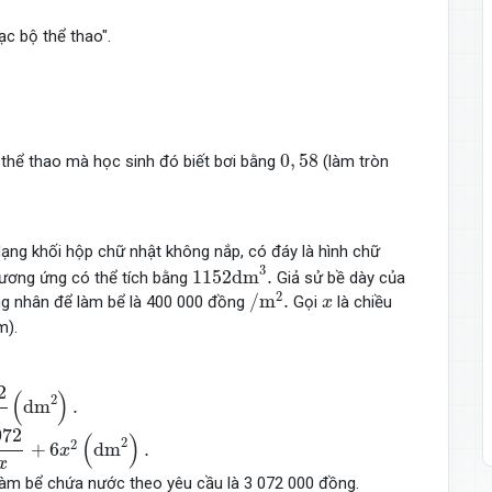
ạc bộ thể thao".
0
,
58
0
,
58
 thể thao mà học sinh đó biết bơi bằng
(làm tròn
ng khối hộp chữ nhật không nắp, có đáy là hình chữ
1152
d
m
3
.
3
1152
d
m
.
 tương ứng có thể tích bằng
Giả sử bề dày của
/
m
2
.
x
2
/
m
.
ông nhân để làm bể là 400 000 đồng
Gọi
là chiều
x
m).
2
x
(
d
m
2
)
.
2
(
)
2
d
m
.
72
x
+
6
x
2
(
d
m
2
)
.
072
(
)
2
2
+
6
d
m
.
x
x
làm bể chứa nước theo yêu cầu là 3 072 000 đồng.