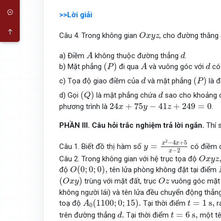
>>Lời giải
O
x
y
z
Câu 4. Trong không gian
, cho đường thằng
O
x
y
z
A
d
a) Điềm
không thuộc đường thẳng
.
A
d
(
P
)
A
d
(
)
b) Mặt phẳng
đi qua
và vuông góc với
có 
P
A
d
(
P
)
d
(
)
c) Tọa độ giao điềm của
và mặt phẳng
là 
d
P
(
Q
)
d
(
)
d) Gọi
là mặt phẳng chứa
sao cho khoảng 
Q
d
24
x
+
75
y
−
41
z
+
249
=
0
24
+
75
−
41
+
249
=
0
phương trình là
.
x
y
z
PHẦN
III. Câu
hỏi
trắc nghiệm trả lời ngắn
.
Thí 
y
=
x
2
−
4
x
+
5
x
−
2
2
−
4
+
5
x
x
=
Câu 1. Biết đồ thị hàm số
có điềm c
y
−
2
x
O
x
y
z
,
Câu 2. Trong không gian với hệ trục tọa độ
O
x
y
z
O
(
0
;
0
;
0
)
,
(
0
;
0
;
0
)
,
độ
tên lửa phòng không đặt tại điểm
O
(
O
x
y
)
O
z
(
)
trùng với mặt đất, trục
vuông góc mặt 
O
x
y
O
z
không người lái) và tên lửa đều chuyển động thẳn
A
0
(
1100
;
0
;
15
)
.
t
=
1
s
,
(
1100
;
0
;
15
)
.
=
1
s
,
toạ độ
Tại thời điểm
r
A
t
0
d
.
t
=
6
s
,
.
=
6
s
,
trên đường thẳng
Tại thời điểm
một tê
d
t