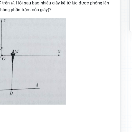
d
.
.
trên
Hỏi sau bao nhiêu giây kể từ lúc được phóng lên
B
d
n hàng phần trăm của giây)?