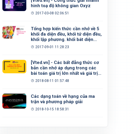
[Vted.vn] - Công thức giải nhanh
hình toạ độ không gian Oxyz
2017-03-08 02:06:51
Tổng hợp kiến thức cần nhớ về 5
khối đa diện đều, khối tứ diện đều,
khối lập phương. khối bát diện
đều, khối 12 mặt đều, khối 20 mặt
2017-09-01 11:28:23
đều
[Vted.vn] - Các bất đẳng thức cơ
bản cần nhớ áp dụng trong các
bài toán giá trị lớn nhất và giá trị
nhỏ nhất
2018-08-11 01:57:48
Các dạng toán về hạng của ma
trận và phương pháp giải
2018-10-15 18:58:31