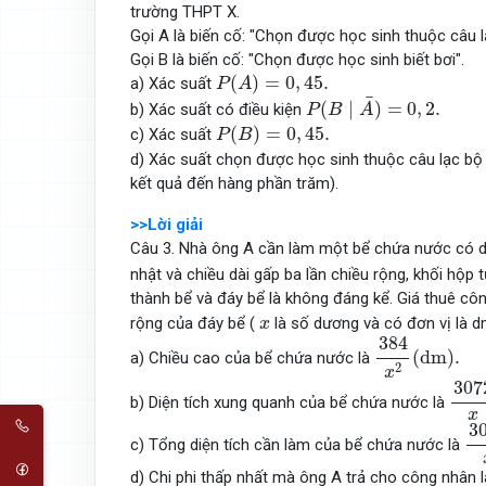
trường THPT X.
Gọi A là biến cố: "Chọn được học sinh thuộc câu l
Gọi B là biến cố: "Chọn được học sinh biết bơi".
P
(
A
)
=
0
,
45.
(
)
=
0
,
45.
a) Xác suất
P
A
P
(
B
∣
A
¯
)
=
0
,
2.
¯
(
∣
)
=
0
,
2.
b) Xác suất có điều kiện
P
B
A
P
(
B
)
=
0
,
45.
(
)
=
0
,
45.
c) Xác suất
P
B
d) Xác suất chọn được học sinh thuộc câu lạc bộ
kết quả đến hàng phần trăm).
>>Lời giải
Câu 3. Nhà ông A cần làm một bể chứa nước có dạ
nhật và chiều dài gấp ba lần chiều rộng, khối hộp
thành bể và đáy bể là không đáng kể. Giá thuê c
x
rộng của đáy bể (
là số dương và có đơn vị là d
x
384
x
2
(
d
m
)
.
384
(
d
m
)
.
a) Chiều cao của bể chứa nước là
2
x
307
307
b) Diện tích xung quanh của bể chứa nước là
x
30
3
c) Tổng diện tích cần làm của bể chứa nước là
d) Chi phi thấp nhất mà ông A trả cho công nhân 