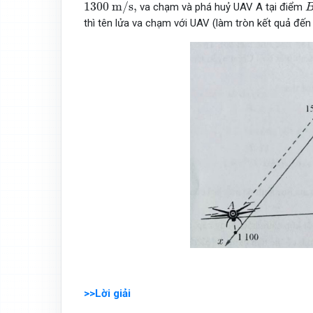
1300
m
/
s
,
B
1300
m
/
s
,
va chạm và phá huỷ UAV A tại điểm
thì tên lửa va chạm với UAV (làm tròn kết quả đế
>>Lời giải
f
(
x
)
=
a
x
3
+
b
x
2
+
c
x
+
d