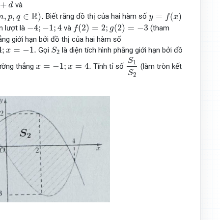
+
và
d
y
=
f
(
x
)
R
,
,
∈
)
.
=
(
)
Biết rằng đồ thị của hai hàm số
n
p
q
y
f
x
f
(
2
)
=
2
;
g
(
2
)
=
−
3
−
4
;
−
1
;
4
−
4
;
−
1
;
4
(
2
)
=
2
;
(
2
)
=
−
3
n lượt là
và
(tham
f
g
hẳng giới hạn bởi đồ thị của hai hàm số
S
2
=
−
1.
4
;
=
−
1.
Gọi
là diện tích hình phằng giới hạn bởi đồ
x
S
2
S
1
S
2
S
x
=
−
1
;
x
=
4.
1
=
−
1
;
=
4.
ường thẳng
Tính tỉ số
(làm tròn kết
x
x
S
2