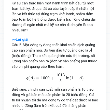
Kỹ sư cần thực hiện một hành trình bắt đầu từ một
trạm bất kỳ, đi qua tất cả các tuyến cáp ít nhất một
lần và kết thúc tại đúng trạm khởi hành, nhằm đảm
bảo toàn bộ hệ thống được kiểm tra. Tổng chiều dài
đường đi ngắn nhất mà kỹ sư cần di chuyển là bao
nhiêu km?
>>Lời giải
Câu 2. Một công ty đang triển khai chiến dịch quảng
A
cáo sản phẩm mới. Số tiền đầu tư quảng cáo là
A
(triệu đồng). Theo kết quả nghiên cứu thị trường, số
lượng sản phẩm bán ra (đơn vị: sản phẩm) phụ thuộc
vào chi phí quảng cáo theo hàm:
q
(
A
)
=
1000
+
1013
5
ln
(
1
+
A
)
1013
(
)
=
1000
+
ln
(
1
+
)
q
A
A
5
Biết rằng, chi phí sản xuất mỗi sản phẩm là 10 triệu
đồng và giá bán mỗi sản phẩm là 20 triệu đồng. Giá
trị lợi nhuận tối đa mà công ty có thể đạt được là bao
nhiêu tỉ đồng (làm tròn kết quả đến hàng phần