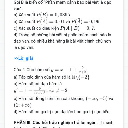
Gọi B là biến cố "Phần mềm cảnh báo bài viết là đạo
văn".
P
(
B
)
=
0
,
0395
(
)
=
0
,
0395
a) Xác suất
.
P
B
P
(
A
¯
)
=
0
,
99
P
(
A
)
=
0
,
01
¯
(
)
=
0
,
01
(
)
=
0
,
99
b) Xác suất
và
.
P
A
P
A
P
(
A
∣
B
)
=
0
,
7
(
∣
)
=
0
,
7
c) Xác suất có điều kiện
.
P
A
B
d) Trong số những bài viết bị phần mềm cảnh báo là
đạo văn, có nhiều khả năng là bài viết chính chủ hơn
là đạo văn.
>>Lời giải
y
=
x
−
1
+
9
x
+
2
9
=
−
1
+
Câu 4. Cho hàm số
.
y
x
+
2
x
R
∖
{
−
2
}
R
∖
{
−
2
}
a) Tập xác định của hàm số là
.
b) Hàm số có đạo hàm là
y
′
=
1
−
9
(
x
+
2
)
2
,
∀
x
≠
−
2
9
′
=
1
−
,
∀
≠
−
2
.
y
x
2
(
+
2
)
x
(
−
∞
;
−
5
)
(
−
∞
;
−
5
)
c) Hàm số đồng biến trên các khoảng
và
(
1
;
+
∞
)
(
1
;
+
∞
)
.
d) Hàm số có giá trị cực đại lớn hơn giá trị cực tiểu.
PHẦN
III. Câu
hỏi
trắc nghiệm trả lời ngắn
.
Thí sinh