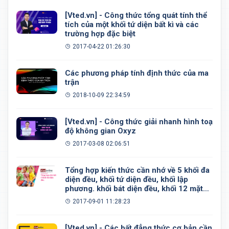
[Vted.vn] - Công thức tổng quát tính thể
tích của một khối tứ diện bất kì và các
trường hợp đặc biệt
2017-04-22 01:26:30
Các phương pháp tính định thức của ma
trận
2018-10-09 22:34:59
[Vted.vn] - Công thức giải nhanh hình toạ
độ không gian Oxyz
2017-03-08 02:06:51
Tổng hợp kiến thức cần nhớ về 5 khối đa
diện đều, khối tứ diện đều, khối lập
phương. khối bát diện đều, khối 12 mặt
đều, khối 20 mặt đều
2017-09-01 11:28:23
[Vted.vn] - Các bất đẳng thức cơ bản cần