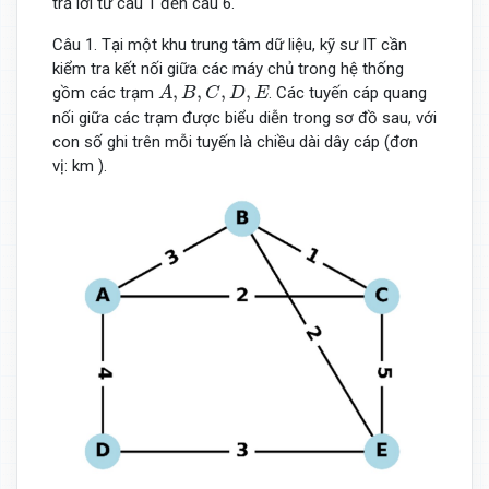
trả lời từ câu 1 đến câu 6.
Câu 1. Tại một khu trung tâm dữ liệu, kỹ sư IT cần
kiểm tra kết nối giữa các máy chủ trong hệ thống
A
,
B
,
C
,
D
,
E
,
,
,
,
gồm các trạm
. Các tuyến cáp quang
A
B
C
D
E
nối giữa các trạm được biểu diễn trong sơ đồ sau, với
con số ghi trên mỗi tuyến là chiều dài dây cáp (đơn
vị: km ).