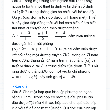
Câu 4. Trong một trung tâm nghiên cứu robot bay,
người ta bố trí một thiết bị định vị tại điểm cố định
A
(
1
;
0
;
2
)
(
1
;
0
;
2
)
trong không gian ba chiều với hệ tọa độ
A
O
x
y
z
(các đơn vị tọa độ được tính bằng mét). Thiết
O
x
y
z
bị này giao tiếp đồng thời với hai cảm biến: Cảm biến
thứ nhất di chuyển dọc theo đường thẳng
Δ
:
x
−
3
1
=
y
+
1
2
=
z
−
4
−
1
,
+
1
−
4
−
3
y
z
x
Δ
:
=
=
,
cảm biến thứ hai
−
1
1
2
được gắn trên mặt phẳng
(
α
)
:
2
x
−
y
+
z
+
1
=
0.
(
)
:
2
−
+
+
1
=
0.
Giữa hai cảm biến được
α
x
y
z
B
C
,
B
,
kết nối bằng một đường truyền
trong đó
nằm
B
C
B
Δ
,
C
(
α
)
Δ
,
(
)
trên đường thẳng
nằm trên mặt phẳng
và
C
α
A
B
C
.
.
thiết bị định vị tại
là trung điểm của đoạn
Biết
A
B
C
B
C
rằng đường thẳng
có một véctơ chỉ phương
B
C
u
→
=
(
−
2
;
a
;
b
)
,
a
+
2
b
.
=
(
−
2
;
;
)
,
+
2
.
hãy tính giá trị
→
u
a
b
a
b
>>Lời giải
Câu 5. Cho một hộp quà hình lập phương có cạnh
bằng 10 cm . Trong hộp có một quả cầu pha lê lớn
đặc được đặt vừa khít vào hộp sao cho quả cầu tiếp
xúc với tất cả các mặt của hộp. Ở 8 góc của hình lập