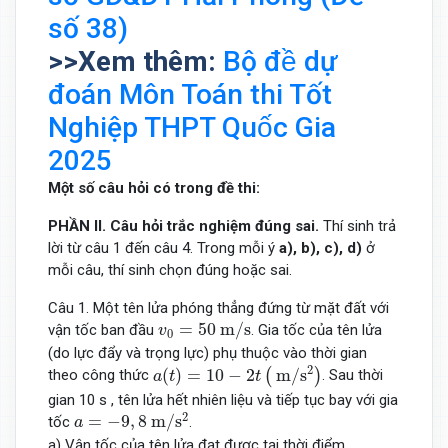
số 38)
>>Xem thêm:
Bộ đề dự
đoán Môn Toán thi Tốt
Nghiệp THPT Quốc Gia
2025
Một số câu hỏi có trong đề thi:
PHẦN
II. Câu hỏi trắc nghiệm đúng sai.
Thí sinh trả
lời từ câu 1 đến câu 4. Trong mỗi ý
a), b), c), d)
ở
mỗi câu, thí sinh chọn đúng hoặc sai.
Câu 1. Một tên lửa phóng thẳng đứng từ mặt đất với
v
0
=
50
m
/
s
=
50
m
/
s
vận tốc ban đầu
. Gia tốc của tên lửa
v
0
(do lực đẩy và trọng lực) phụ thuộc vào thời gian
a
(
t
)
=
10
−
2
t
(
m
/
s
2
)
2
(
)
=
10
−
2
m
/
s
(
)
theo công thức
. Sau thời
a
t
t
gian 10 s , tên lửa hết nhiên liệu và tiếp tục bay với gia
a
=
−
9
,
8
m
/
s
2
2
=
−
9
,
8
m
/
s
tốc
.
a
a) Vận tốc của tên lửa đạt được tại thời điểm