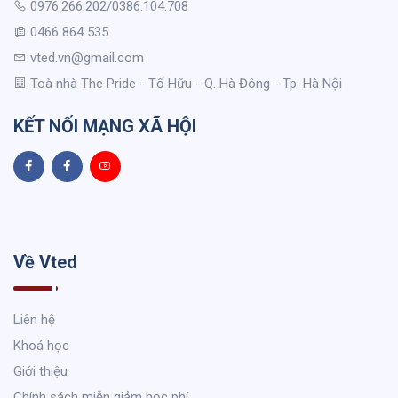
0976.266.202/0386.104.708
0466 864 535
vted.vn@gmail.com
Toà nhà The Pride - Tố Hữu - Q. Hà Đông - Tp. Hà Nội
KẾT NỐI MẠNG XÃ HỘI
Về Vted
Liên hệ
Khoá học
Giới thiệu
Chính sách miễn giảm học phí