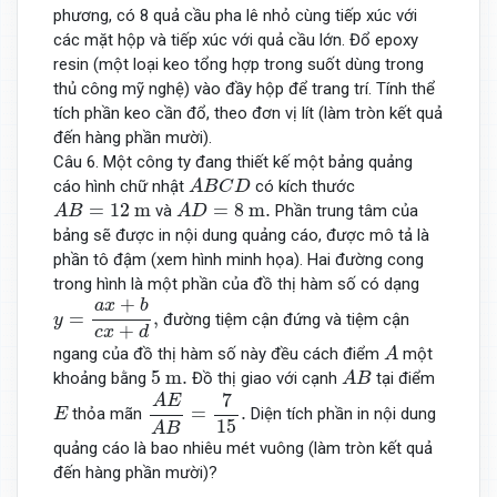
phương, có 8 quả cầu pha lê nhỏ cùng tiếp xúc với
các mặt hộp và tiếp xúc với quả cầu lớn. Đổ epoxy
resin (một loại keo tổng hợp trong suốt dùng trong
thủ công mỹ nghệ) vào đầy hộp để trang trí. Tính thể
tích phần keo cần đổ, theo đơn vị lít (làm tròn kết quả
đến hàng phần mười).
Câu 6. Một công ty đang thiết kế một bảng quảng
A
B
C
D
cáo hình chữ nhật
có kích thước
A
B
C
D
A
B
=
12
m
A
D
=
8
m
.
=
12
m
=
8
m
.
và
Phần trung tâm của
A
B
A
D
bảng sẽ được in nội dung quảng cáo, được mô tả là
phần tô đậm (xem hình minh họa). Hai đường cong
trong hình là một phần của đồ thị hàm số có dạng
y
=
a
x
+
b
c
x
+
d
,
+
a
x
b
=
,
đường tiệm cận đứng và tiệm cận
y
+
c
x
d
A
ngang của đồ thị hàm số này đều cách điểm
một
A
A
B
5
m
.
5
m
.
khoảng bằng
Đồ thị giao với cạnh
tại điểm
A
B
A
E
A
B
=
7
15
.
7
A
E
E
=
.
thỏa mãn
Diện tích phần in nội dung
E
15
A
B
quảng cáo là bao nhiêu mét vuông (làm tròn kết quả
đến hàng phần mười)?