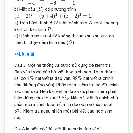
−
8
−
4
1
(
S
)
(
)
b) Mặt cầu
có phương trình
S
(
x
−
2
)
2
+
(
y
+
4
)
2
+
(
z
−
2
)
2
=
1.
2
2
2
(
−
2
)
+
(
+
4
)
+
(
−
2
)
=
1.
x
y
z
K
c) Trên hành trình AUV luôn cách tâm
một khoảng
K
R
.
.
lớn hơn bán kính
R
d) Hành trình của AUV không đi qua khu khu vực có
(
S
)
.
(
)
.
thiết bị nhạy cảm hình cầu
S
>>Lời giải
Câu 3. Một hệ thống AI được sử dụng để kiểm tra
đạo văn trong các bài viết học sinh nộp. Theo thống
1
%
99
%
1
%
99
%
kê: có
bài viết là đạo văn,
bài viết là chính
chủ (không đạo văn). Phần mềm kiểm tra có độ chính
xác như sau: Nếu bài viết là đạo văn, phần mềm phát
98
%
98
%
hiện đúng với xác suất
; Nếu bài viết là chính chủ,
phần mềm cảnh báo nhầm là đạo văn với xác suất
3
%
3
%
. Kiểm tra ngẫu nhiên một bài viết của học sinh
nộp.
Gọi A là biến cố "Bài viết thực sự là đạo văn".