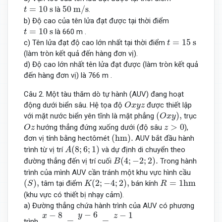
50
m
/
s
t
=
10
s
=
10
s
50
m
/
s
là
.
t
b) Độ cao của tên lửa đạt được tại thời điểm
t
=
10
s
=
10
s
là 660 m .
t
t
=
15
s
=
15
s
c) Tên lửa đạt độ cao lớn nhất tại thời điểm
t
(làm tròn kết quả đến hàng đơn vị).
d) Độ cao lớn nhất tên lửa đạt được (làm tròn kết quả
đến hàng đơn vị) là 766 m .
Câu 2. Một tàu thăm dò tự hành (AUV) đang hoạt
O
x
y
z
động dưới biển sâu. Hệ tọa độ
được thiết lập
O
x
y
z
(
O
x
y
)
,
(
)
,
với mặt nước biển yên tĩnh là mặt phẳng
trục
O
x
y
O
z
z
>
0
>
0
hướng thẳng đứng xuống dưới (độ sâu
),
O
z
z
(
h
m
)
.
(
h
m
)
.
đơn vị tính bằng hectômét
AUV bắt đầu hành
A
(
8
;
6
;
1
)
(
8
;
6
;
1
)
trình từ vị trí
và dự định di chuyển theo
A
B
(
4
;
−
2
;
2
)
.
(
4
;
−
2
;
2
)
.
đường thẳng đến vị trí cuối
Trong hành
B
trình của mình AUV cần tránh một khu vực hình cầu
(
S
)
,
K
(
2
;
−
4
;
2
)
,
R
=
1
h
m
(
)
,
(
2
;
−
4
;
2
)
,
=
1
h
m
tâm tại điểm
bán kính
S
K
R
(khu vực có thiết bị nhạy cảm).
a) Đường thẳng chứa hành trình của AUV có phương
x
−
8
−
4
=
y
−
6
−
8
=
z
−
1
1
.
−
6
−
8
−
1
y
x
z
=
=
.
trình