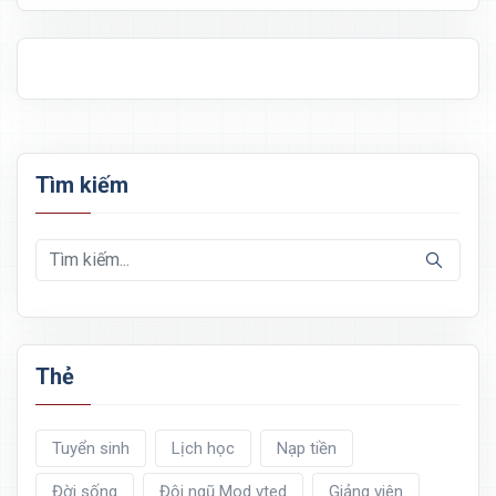
Tìm kiếm
Thẻ
Tuyển sinh
Lịch học
Nạp tiền
Đời sống
Đội ngũ Mod vted
Giảng viên