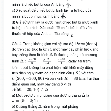
1
11
1
mình là chiếc bút bi của An bằng
.
11
c) Xác suất để chiếc bút bi Bình lấy ra từ hộp của
13
22
13
mình là bút bi mực xanh bằng
.
22
d) Giả sử Bình lấy ra được một chiếc bút bi mực xanh
từ hộp của mình. Xác suất để chiếc bút bi đó vốn
1
13
1
thuộc về hộp của An ban đầu bằng
.
13
O
x
y
z
Câu 4. Trong không gian với hệ tọa độ
(đơn vị
O
x
y
z
k
m
đo trên các trục là
), một máy bay phản lực đang
k
m
Δ
Δ
bay thẳng theo lộ trình
là đường thẳng có phương
Δ
:
x
−
50
3
=
y
+
20
−
4
=
z
−
10
1
+
20
−
50
−
10
y
x
z
Δ
:
=
=
trình
. Radar tại trạm
−
4
1
3
kiểm soát không lưu phát hiện một khối mây dông
S
tích điện nguy hiểm có dạng hình cầu (
) với tâm
S
C
(
200
;
−
300
;
60
)
R
=
80
k
m
(
200
;
−
300
;
60
)
=
80
k
m
và bán kính
. Tại thời
C
R
điểm quan sát, máy bay đang ở vị trí
A
(
50
;
−
20
;
10
)
∈
Δ
(
50
;
−
20
;
10
)
∈
Δ
.
A
Δ
Δ
a) Một vectơ chỉ phương của đường thẳng
là
u
→
=
(
5
;
−
2
;
1
)
=
(
5
;
−
2
;
1
)
.
→
u
Δ
Δ
b) Đường thẳng
nằm trong mặt phẳng
(
P
)
:
4
x
+
3
y
=
140