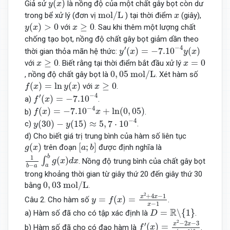
(
)
Giả sử
là nồng độ của một chất gây bọt còn dư
y
x
m
o
l
/
L
x
m
o
l
/
L
trong bể xử lý (đơn vị
) tại thời điểm
(giây),
x
y
(
x
)
>
0
x
≥
0
(
)
>
0
≥
0
với
. Sau khi thêm một lượng chất
y
x
x
chống tạo bọt, nồng độ chất gây bọt giảm dần theo
y
′
(
x
)
=
−
7.10
−
4
y
(
x
)
−
4
′
(
)
=
−
7.10
(
)
thời gian thỏa mãn hệ thức:
y
x
y
x
x
≥
0
x
=
0
≥
0
=
0
với
. Biết rằng tại thời điểm bắt đầu xử lý
x
x
0
,
05
m
o
l
/
L
0
,
05
m
o
l
/
L
, nồng độ chất gây bọt là
. Xét hàm số
f
(
x
)
=
ln
y
(
x
)
x
≥
0
(
)
=
ln
(
)
≥
0
với
.
f
x
y
x
x
f
′
(
x
)
=
−
7.10
−
4
−
4
′
(
)
=
−
7.10
a)
.
f
x
f
(
x
)
=
−
7.10
−
4
x
+
ln
(
0
,
05
)
−
4
(
)
=
−
7.10
+
ln
(
0
,
05
)
b)
.
f
x
x
y
(
30
)
−
y
(
15
)
≈
5
,
7
⋅
10
−
4
−
4
(
30
)
−
(
15
)
≈
5
,
7
⋅
10
c)
.
y
y
d) Cho biết giá trị trung bình của hàm số liên tục
g
(
x
)
[
a
;
b
]
(
)
[
;
]
trên đoạn
được định nghĩa là
g
x
a
b
1
b
−
a
∫
a
b
g
(
x
)
d
x
b
1
(
)
∫
. Nồng độ trung bình của chất gây bọt
g
x
d
x
−
a
b
a
trong khoảng thời gian từ giây thứ 20 đến giây thứ 30
0
,
03
m
o
l
/
L
0
,
03
m
o
l
/
L
bằng
.
y
=
f
(
x
)
=
x
2
+
4
x
−
1
x
−
1
2
+
4
−
1
x
x
=
(
)
=
Câu 2. Cho hàm số
.
y
f
x
−
1
x
D
=
R
∖
{
1
}
R
=
∖
{
1
}
a) Hàm số đã cho có tập xác định là
.
D
f
′
(
x
)
=
x
2
−
2
x
−
3
(
x
−
1
)
2
2
−
2
−
3
x
x
′
(
)
=
b) Hàm số đã cho có đạo hàm là
.
f
x