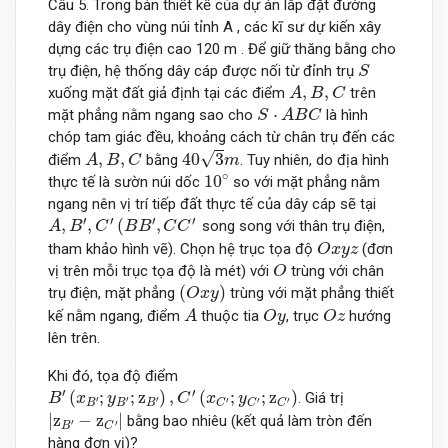
Câu 5. Trong bản thiết kế của dự án lắp đặt đường
dây điện cho vùng núi tỉnh A , các kĩ sư dự kiến xây
dựng các trụ điện cao 120 m . Để giữ thăng bằng cho
S
trụ điện, hệ thống dây cáp được nối từ đỉnh trụ
S
A
,
B
,
C
,
,
xuống mặt đất giả định tại các điểm
trên
A
B
C
S
⋅
A
B
C
⋅
mặt phẳng nằm ngang sao cho
là hình
S
A
B
C
chóp tam giác đều, khoảng cách từ chân trụ đến các
40
3
m
A
,
B
,
C
√
,
,
40
3
điểm
bằng
. Tuy nhiên, do địa hình
A
B
C
m
10
∘
∘
10
thực tế là sườn núi dốc
so với mặt phẳng nằm
ngang nên vị trí tiếp đất thực tế của dây cáp sẽ tại
A
,
B
′
,
C
′
(
B
B
′
,
C
C
′
′
′
′
′
,
,
(
,
song song với thân trụ điện,
A
B
C
B
B
C
C
O
x
y
z
tham khảo hình vẽ). Chọn hệ trục tọa độ
(đơn
O
x
y
z
O
vị trên mỗi trục tọa độ là mét) với
trùng với chân
O
(
O
x
y
)
(
)
trụ điện, mặt phẳng
trùng với mặt phẳng thiết
O
x
y
A
O
y
O
z
kế nằm ngang, điểm
thuộc tia
, trục
hướng
A
O
y
O
z
lên trên.
Khi đó, tọa độ điểm
B
′
(
x
B
′
;
y
B
′
;
z
B
′
)
,
C
′
(
x
C
′
;
y
C
′
;
z
C
′
)
′
′
(
;
;
z
)
,
(
;
;
z
)
. Giá trị
B
x
y
C
x
y
′
′
′
′
′
′
B
B
B
C
C
C
|
z
B
′
−
z
C
′
|
|
z
−
z
|
bằng bao nhiêu (kết quả làm tròn đến
′
′
B
C
hàng đơn vị)?