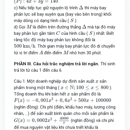
(
)
:
4
+
3
=
140
.
P
x
y
Δ
Δ
c) Nếu tiếp tục giữ nguyên lộ trình
thì máy bay
phản lực sẽ bay xuyên qua (bay vào bên trong) khối
S
mây dông có dạng hình cầu (
).
S
Δ
M
Δ
d) Gọi
là điểm trên đường thẳng
mà tại đó máy
M
C
S
bay phản lực gần tâm
của hình cầu (
) nhất. Biết
C
S
rằng tốc độ máy bay phản lực không đổi là
500
k
m
/
h
500
k
m
/
h
. Thời gian máy bay phản lực đó di chuyển
A
M
từ vị trí điểm
đến điểm
nhỏ hơn 30 phút.
A
M
PHẦN
III. Câu
hỏi
trắc nghiệm trả lời ngắn
.
Thí sinh
trả lời từ câu 1 đến câu 6.
x
Câu 1. Một doanh nghiệp dự định sản xuất
sản
x
x
∈
N
;
100
≤
x
≤
800
N
∈
;
100
≤
≤
800
phẩm trong một tháng (
).
x
x
x
Tổng doanh thu khi bán hết
sản phẩm đó là
x
F
(
x
)
=
−
0
,
001
x
3
+
0
,
6
x
2
+
500
x
+
100000
3
2
(
)
=
−
0
,
001
+
0
,
6
+
500
+
100000
F
x
x
x
x
(nghìn đồng). Chi phí (điện, khấu hao máy, lương công
nhân, ...) để sản xuất bình quân cho mỗi sản phẩm là
G
(
x
)
=
0
,
0002
x
2
+
40000
x
40000
2
(
)
=
0
,
0002
+
(nghìn đồng) và chi phí
G
x
x
x
để mua nguyên vật liệu khi chưa triết khấu là