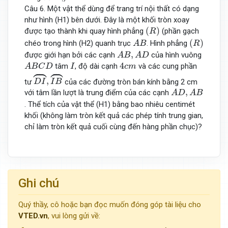
Câu 6. Một vật thể dùng để trang trí nội thất có dạng
như hình (H1) bên dưới. Đây là một khối tròn xoay
(
R
)
(
)
được tạo thành khi quay hình phẳng
(phần gạch
R
A
B
(
R
)
(
)
chéo trong hình (H2) quanh trục
. Hình phẳng
A
B
R
A
B
,
A
D
,
được giới hạn bởi các cạnh
của hình vuông
A
B
A
D
A
B
C
D
I
4
c
m






4
tâm
, độ dài cạnh
và các cung phần
A
B
C
D
I
c
m
D
I
⏜
,
I
B
⏜
,
tư
của các đường tròn bán kính bằng 2 cm
D
I
I
B
A
D
,
A
B
,
với tâm lần lượt là trung điểm của các cạnh
A
D
A
B
. Thể tích của vật thể (H1) bằng bao nhiêu centimét
khối (không làm tròn kết quả các phép tính trung gian,
chỉ làm tròn kết quả cuối cùng đến hàng phần chục)?
Ghi chú
Quý thầy, cô hoặc bạn đọc muốn đóng góp tài liệu cho
VTED.vn
, vui lòng gửi về: