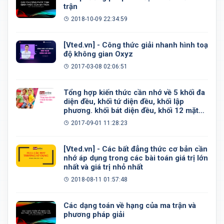
trận
2018-10-09 22:34:59
[Vted.vn] - Công thức giải nhanh hình toạ
độ không gian Oxyz
2017-03-08 02:06:51
Tổng hợp kiến thức cần nhớ về 5 khối đa
diện đều, khối tứ diện đều, khối lập
phương. khối bát diện đều, khối 12 mặt
đều, khối 20 mặt đều
2017-09-01 11:28:23
[Vted.vn] - Các bất đẳng thức cơ bản cần
nhớ áp dụng trong các bài toán giá trị lớn
nhất và giá trị nhỏ nhất
2018-08-11 01:57:48
Các dạng toán về hạng của ma trận và
phương pháp giải