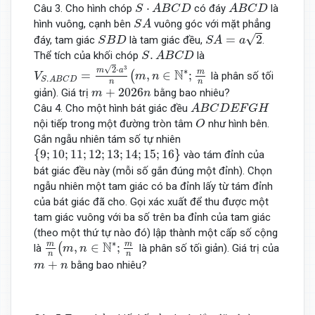
S
⋅
A
B
C
D
A
B
C
D
⋅
Câu 3. Cho hình chóp
có đáy
là
S
A
B
C
D
A
B
C
D
S
A
hình vuông, cạnh bên
vuông góc với mặt phẳng
S
A
S
A
=
a
2
S
B
D
√
=
2
đáy, tam giác
là tam giác đều,
.
S
B
D
S
A
a
S
.
A
B
C
D
.
Thể tích của khối chóp
là
S
A
B
C
D
V
S
.
A
B
C
D
=
m
2
⋅
a
3
n
(
m
,
n
∈
N
∗
;
m
n
3
√
2
⋅
∗
m
a
N
m
=
,
∈
;
(
là phân số tối
V
m
n
.
S
A
B
C
D
n
n
m
+
2026
n
+
2026
giản). Giá trị
bằng bao nhiêu?
m
n
A
B
C
D
E
F
G
H
Câu 4. Cho một hình bát giác đều
A
B
C
D
E
F
G
H
O
nội tiếp trong một đường tròn tâm
như hình bên.
O
Gắn ngẫu nhiên tám số tự nhiên
{
9
;
10
;
11
;
12
;
13
;
14
;
15
;
16
}
{
9
;
10
;
11
;
12
;
13
;
14
;
15
;
16
}
vào tám đỉnh của
bát giác đều này (mỗi số gắn đúng một đỉnh). Chọn
ngẫu nhiên một tam giác có ba đỉnh lấy từ tám đỉnh
của bát giác đã cho. Gọi xác xuất để thu được một
tam giác vuông với ba số trên ba đỉnh của tam giác
(theo một thứ tự nào đó) lập thành một cấp số cộng
m
n
(
m
,
n
∈
N
∗
;
m
n
∗
N
m
m
,
∈
;
(
là
là phân số tối giản). Giá trị của
m
n
n
n
m
+
n
+
bằng bao nhiêu?
m
n