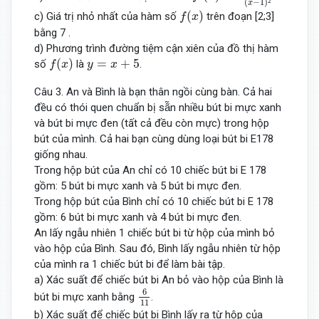
2
(
−
1
)
x
f
(
x
)
(
)
c) Giá trị nhỏ nhất của hàm số
trên đoạn [2;3]
f
x
bằng 7 .
d) Phương trình đường tiệm cận xiên của đồ thị hàm
f
(
x
)
y
=
x
+
5
(
)
=
+
5
số
là
.
f
x
y
x
Câu 3. An và Bình là bạn thân ngồi cùng bàn. Cả hai
đều có thói quen chuẩn bị sã̃n nhiều bút bi mực xanh
và bút bi mực đen (tất cả đều còn mực) trong hộp
bút của mình. Cả hai bạn cùng dùng loại bút bi E178
giống nhau.
Trong hộp bút của An chỉ có 10 chiếc bút bi E 178
gồm: 5 bút bi mực xanh và 5 bút bi mực đen.
Trong hộp bút của Bình chỉ có 10 chiếc bút bi E 178
gồm: 6 bút bi mực xanh và 4 bút bi mực đen.
An lấy ngẫu nhiên 1 chiếc bút bi từ hộp của mình bỏ
vào hộp của Bình. Sau đó, Bình lấy ngẫu nhiên từ hộp
của mình ra 1 chiếc bút bi để làm bài tập.
a) Xác suất để chiếc bút bi An bỏ vào hộp của Bình là
6
11
6
bút bi mực xanh bằng
.
11
b) Xác suất để chiếc bút bi Bình lấy ra từ hộp của