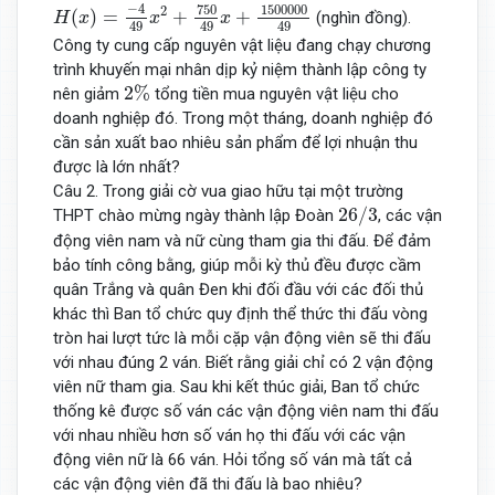
H
(
x
)
=
−
4
49
x
2
+
750
49
x
+
1500000
49
−
4
750
1500000
2
(
)
=
+
+
(nghìn đồng).
H
x
x
x
49
49
49
Công ty cung cấp nguyên vật liệu đang chạy chương
trình khuyến mại nhân dịp kỷ niệm thành lập công ty
2
%
2
%
nên giảm
tổng tiền mua nguyên vật liệu cho
doanh nghiệp đó. Trong một tháng, doanh nghiệp đó
cần sản xuất bao nhiêu sản phẩm để lợi nhuận thu
được là lớn nhất?
Câu 2. Trong giải cờ vua giao hữu tại một trường
26
/
3
26
/
3
THPT chào mừng ngày thành lập Đoàn
, các vận
động viên nam và nữ cùng tham gia thi đấu. Để đảm
bảo tính công bằng, giúp mỗi kỳ thủ đều được cầm
quân Trắng và quân Đen khi đối đầu với các đối thủ
khác thì Ban tổ chức quy định thể thức thi đấu vòng
tròn hai lượt tức là mỗi cặp vận động viên sẽ thi đấu
với nhau đúng 2 ván. Biết rằng giải chỉ có 2 vận động
viên nữ tham gia. Sau khi kết thúc giải, Ban tổ chức
thống kê được số ván các vận động viên nam thi đấu
với nhau nhiều hơn số ván họ thi đấu với các vận
động viên nữ là 66 ván. Hỏi tổng số ván mà tất cả
các vận động viên đã thi đấu là bao nhiêu?