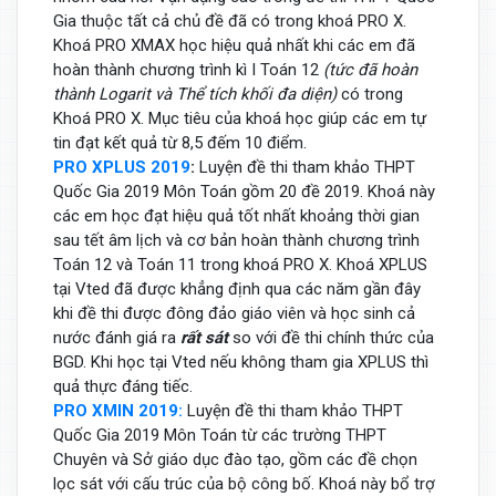
Gia thuộc tất cả chủ đề đã có trong khoá PRO X.
Khoá PRO XMAX học hiệu quả nhất khi các em đã
hoàn thành chương trình kì I Toán 12
(tức đã hoàn
thành Logarit và Thể tích khối đa diện)
có trong
Khoá PRO X. Mục tiêu của khoá học giúp các em tự
tin đạt kết quả từ 8,5 đếm 10 điểm.
PRO XPLUS 2019
:
Luyện đề thi tham khảo THPT
Quốc Gia 2019 Môn Toán gồm 20 đề 2019. Khoá này
các em học đạt hiệu quả tốt nhất khoảng thời gian
sau tết âm lịch và cơ bản hoàn thành chương trình
Toán 12 và Toán 11 trong khoá PRO X. Khoá XPLUS
tại Vted đã được khẳng định qua các năm gần đây
khi đề thi được đông đảo giáo viên và học sinh cả
nước đánh giá ra
rất sát
so với đề thi chính thức của
BGD. Khi học tại Vted nếu không tham gia XPLUS thì
quả thực đáng tiếc.
PRO XMIN 2019:
Luyện đề thi tham khảo THPT
Quốc Gia 2019 Môn Toán từ các trường THPT
Chuyên và Sở giáo dục đào tạo, gồm các đề chọn
lọc sát với cấu trúc của bộ công bố. Khoá này bổ trợ