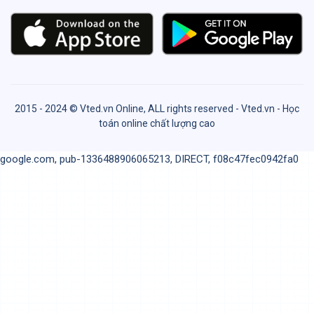
2015 - 2024 © Vted.vn Online, ALL rights reserved - Vted.vn - Học
toán online chất lượng cao
google.com, pub-1336488906065213, DIRECT, f08c47fec0942fa0