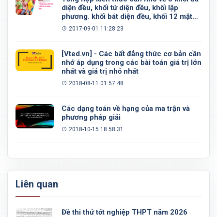
diện đều, khối tứ diện đều, khối lập
phương. khối bát diện đều, khối 12 mặt
đều, khối 20 mặt đều
2017-09-01 11:28:23
[Vted.vn] - Các bất đẳng thức cơ bản cần
nhớ áp dụng trong các bài toán giá trị lớn
nhất và giá trị nhỏ nhất
2018-08-11 01:57:48
Các dạng toán về hạng của ma trận và
phương pháp giải
2018-10-15 18:58:31
Liên quan
Đề thi thử tốt nghiệp THPT năm 2026