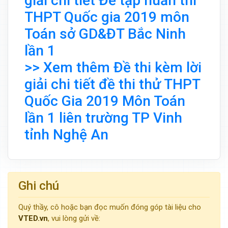
giải chi tiết Đề tập huấn thi
THPT Quốc gia 2019 môn
Toán sở GD&ĐT Bắc Ninh
lần 1
>> Xem thêm Đề thi kèm lời
giải chi tiết đề thi thử THPT
Quốc Gia 2019 Môn Toán
lần 1 liên trường TP Vinh
tỉnh Nghệ An
Ghi chú
Quý thầy, cô hoặc bạn đọc muốn đóng góp tài liệu cho
VTED.vn
, vui lòng gửi về: