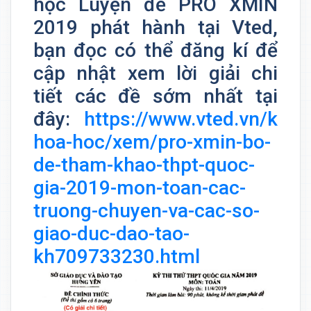
học Luyện đề PRO XMIN
2019 phát hành tại Vted,
bạn đọc có thể đăng kí để
cập nhật xem lời giải chi
tiết các đề sớm nhất tại
đây:
https://www.vted.vn/k
hoa-hoc/xem/pro-xmin-bo-
de-tham-khao-thpt-quoc-
gia-2019-mon-toan-cac-
truong-chuyen-va-cac-so-
giao-duc-dao-tao-
kh709733230.html