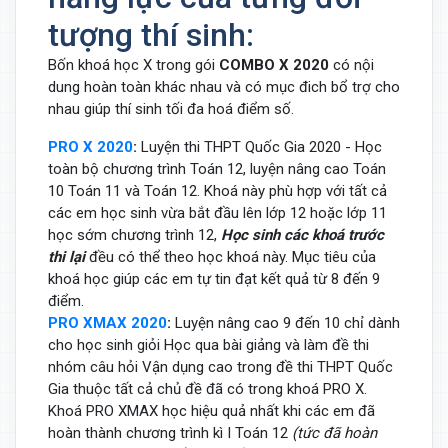
tượng thí sinh:
Bốn khoá học X trong gói
COMBO X 2020
có nội
dung hoàn toàn khác nhau và có mục đich bổ trợ cho
nhau giúp thí sinh tối đa hoá điểm số.
PRO X 2020
:
Luyện thi THPT Quốc Gia 2020 - Học
toàn bộ chương trình Toán 12, luyện nâng cao Toán
10 Toán 11 và Toán 12. Khoá này phù hợp với tất cả
các em học sinh vừa bắt đầu lên lớp 12 hoặc lớp 11
học sớm chương trình 12,
Học sinh các khoá trước
thi lại
đều có thể theo học khoá này. Mục tiêu của
khoá học giúp các em tự tin đạt kết quả từ 8 đến 9
điểm.
PRO XMAX 2020
:
Luyện nâng cao 9 đến 10 chỉ dành
cho học sinh giỏi Học qua bài giảng và làm đề thi
nhóm câu hỏi Vận dụng cao trong đề thi THPT Quốc
Gia thuộc tất cả chủ đề đã có trong khoá PRO X.
Khoá PRO XMAX học hiệu quả nhất khi các em đã
hoàn thành chương trình kì I Toán 12
(tức đã hoàn