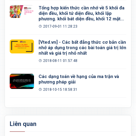
Tổng hợp kiến thức cần nhớ về 5 khối đa
diện đều, khối tứ diện đều, khối lập
phương. khối bát diện đều, khối 12 mặt
đều, khối 20 mặt đều
2017-09-01 11:28:23
[Vted.vn] - Các bất đẳng thức cơ bản cần
nhớ áp dụng trong các bài toán giá trị lớn
nhất và giá trị nhỏ nhất
2018-08-11 01:57:48
Các dạng toán về hạng của ma trận và
phương pháp giải
2018-10-15 18:58:31
Liên quan