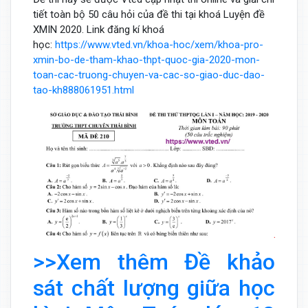
tiết toàn bộ 50 câu hỏi của đề thi tại khoá Luyện đề
XMIN 2020. Link đăng kí khoá
học:
https://www.vted.vn/khoa-hoc/xem/khoa-pro-
xmin-bo-de-tham-khao-thpt-quoc-gia-2020-mon-
toan-cac-truong-chuyen-va-cac-so-giao-duc-dao-
tao-kh888061951.html
>>Xem thêm Đề khảo
sát chất lượng giữa học