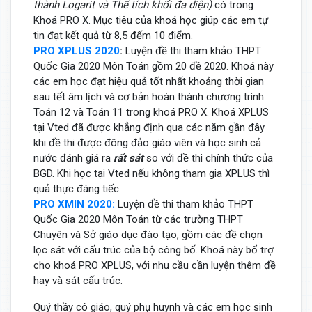
thành Logarit và Thể tích khối đa diện)
có trong
Khoá PRO X. Mục tiêu của khoá học giúp các em tự
tin đạt kết quả từ 8,5 đếm 10 điểm.
PRO XPLUS 2020
:
Luyện đề thi tham khảo THPT
Quốc Gia 2020 Môn Toán gồm 20 đề 2020. Khoá này
các em học đạt hiệu quả tốt nhất khoảng thời gian
sau tết âm lịch và cơ bản hoàn thành chương trình
Toán 12 và Toán 11 trong khoá PRO X. Khoá XPLUS
tại Vted đã được khẳng định qua các năm gần đây
khi đề thi được đông đảo giáo viên và học sinh cả
nước đánh giá ra
rất sát
so với đề thi chính thức của
BGD. Khi học tại Vted nếu không tham gia XPLUS thì
quả thực đáng tiếc.
PRO XMIN 2020:
Luyện đề thi tham khảo THPT
Quốc Gia 2020 Môn Toán từ các trường THPT
Chuyên và Sở giáo dục đào tạo, gồm các đề chọn
lọc sát với cấu trúc của bộ công bố. Khoá này bổ trợ
cho khoá PRO XPLUS, với nhu cầu cần luyện thêm đề
hay và sát cấu trúc.
Quý thầy cô giáo, quý phụ huynh và các em học sinh