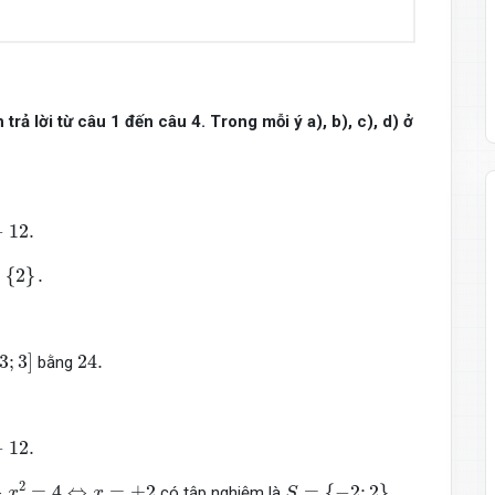
trả lời từ câu 1 đến câu 4. Trong mỗi ý a), b), c), d) ở
−
12.
2
}
.
{
2
}
.
3
;
3
]
24.
3
;
3
]
24.
bằng
−
12.
x
=
±
2
S
=
{
−
2
;
2
}
.
2
⇔
=
4
⇔
=
±
2
=
{
−
2
;
2
}
.
có tập nghiệm là
x
x
S