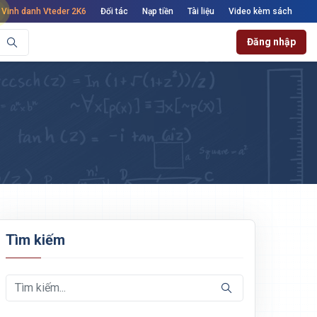
Vinh danh Vteder 2K6
Đối tác
Nạp tiền
Tài liệu
Video kèm sách
Đăng nhập
Tìm kiếm