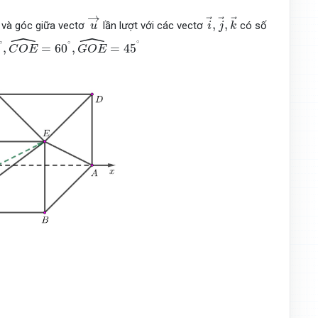
u
→
i
→
,
j
→
,
k
→
→
→
→
→
,
,
và góc giữa vectơ
lần lượt với các vectơ
có số
u
i
j
k
ˆ
ˆ
C
O
E
^
=
60
∘
,
G
O
E
^
=
45
∘
∘
∘
∘
,
=
60
,
=
45
C
O
E
G
O
E