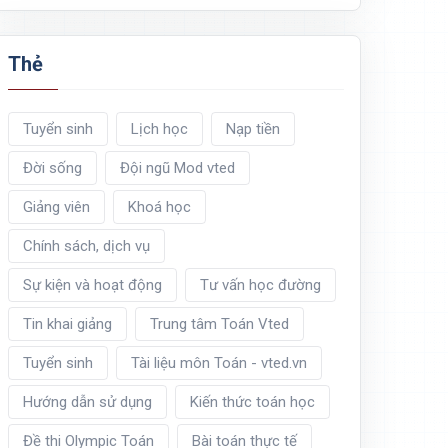
Thẻ
Tuyển sinh
Lịch học
Nạp tiền
Đời sống
Đội ngũ Mod vted
Giảng viên
Khoá học
Chính sách, dịch vụ
Sự kiện và hoạt động
Tư vấn học đường
Tin khai giảng
Trung tâm Toán Vted
Tuyển sinh
Tài liệu môn Toán - vted.vn
Hướng dẫn sử dụng
Kiến thức toán học
Đề thi Olympic Toán
Bài toán thực tế