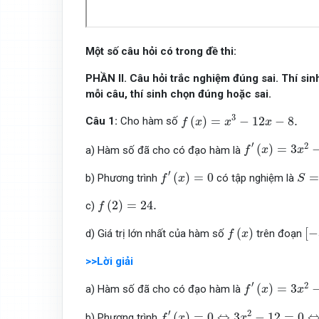
Một số câu hỏi có trong đề thi:
PHẦN II. Câu hỏi trắc nghiệm đúng sai. Thí sinh 
mỗi câu, thí sinh chọn đúng hoặc sai.
f
(
x
)
=
x
3
−
12
x
−
8.
3
(
)
=
−
12
−
8.
Câu 1:
Cho hàm số
f
x
x
x
f
′
(
x
)
=
3
x
2
−
12.
′
2
(
)
=
3
a) Hàm số đã cho có đạo hàm là
f
x
x
f
′
(
x
)
=
0
S
=
{
′
(
)
=
0
=
b) Phương trình
có tập nghiệm là
f
x
S
f
(
2
)
=
24.
(
2
)
=
24.
c)
f
f
(
x
)
[
−
(
)
[
−
d) Giá trị lớn nhất của hàm số
trên đoạn
f
x
>>Lời giải
f
′
(
x
)
=
3
x
2
−
12.
′
2
(
)
=
3
a) Hàm số đã cho có đạo hàm là
f
x
x
f
′
(
x
)
=
0
⇔
3
x
2
−
12
=
0
⇔
x
2
=
4
⇔
′
2
(
)
=
0
⇔
3
−
12
=
0
b) Phương trình
f
x
x