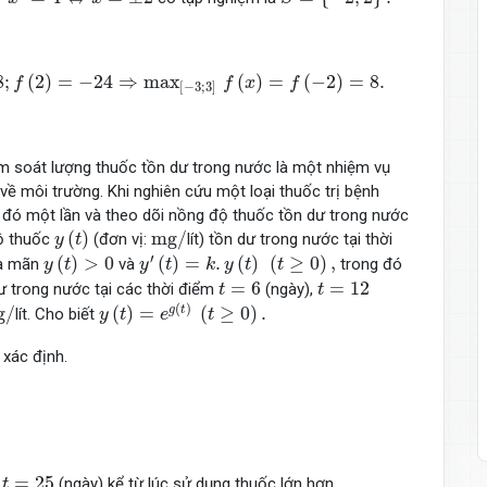
⇒
max
[
−
3
;
3
]
f
(
x
)
=
f
(
−
2
)
=
8.
8
;
(
2
)
=
−
24
⇒
max
(
)
=
(
−
2
)
=
8.
f
f
x
f
[
−
3
;
3
]
iểm soát lượng thuốc tồn dư trong nước là một nhiệm vụ
ề môi trường. Khi nghiên cứu một loại thuốc trị bệnh
c đó một lần và theo dõi nồng độ thuốc tồn dư trong nước
y
(
t
)
m
g
/
(
)
m
g
/
độ thuốc
(đơn vị:
lít) tồn dư trong nước tại thời
y
t
y
′
(
t
)
=
k
.
y
(
t
)
(
t
≥
0
)
,
y
(
t
)
>
0
′
(
)
>
0
(
)
=
.
(
)
(
≥
0
)
,
ỏa mãn
và
trong đó
y
t
y
t
k
y
t
t
t
=
6
t
=
12
=
6
=
12
 trong nước tại các thời điểm
(ngày),
t
t
y
(
t
)
=
e
g
(
t
)
(
t
≥
0
)
.
g
/
(
)
g
/
(
)
=
(
≥
0
)
.
g
t
lít. Cho biết
y
t
e
t
 xác định.
t
=
25
=
25
m
(ngày) kể từ lúc sử dụng thuốc lớn hơn
t