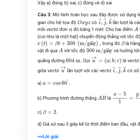
Vậy a) đúng; b) sai; c) đúng và d) sai.
Câu 3:
Mô hình toán học sau đây được sử dụng t
i
→
,
j
→
,
k
→
O
x
y
z
→
→
→
,
,
gian cho hệ tọa độ
có
lần lượt là c
O
x
y
z
i
j
k
A
mỗi vectơ đơn vị đó bằng 1 mét. Cho hai điểm
A
(coi như là một hạt) chuyển động thẳng với tốc đ
v
(
t
)
=
β
t
+
300
(
m/gi
a
^
y
)
,
β
^
(
)
=
+
300
(
m/gi 
a
 y
)
,
trong đó
là hằn
v
t
β
t
β
A
300
m/gi
a
^
y
^
300
 m/gi 
a
 y
vật đi qua
với tốc độ
và hướng tớ
A
u
→
=
(
a
;
b
;
c
)
→
604
m
.
604
 m
.
=
(
;
;
)
quãng đường
Gọi
là vectơ
u
a
b
c
u
→
i
→
,
j
→
,
k
→
→
→
→
→
,
,
giữa vectơ
lần lượt với các vectơ
có số
u
i
j
k
a
=
cos
60
∘
.
∘
=
cos
60
.
a)
a
x
−
5
1
=
y
−
5
1
−
5
y
x
A
B
=
b) Phương trình đường thẳng
là
A
B
1
β
=
2.
=
2.
c)
β
d) Giả sử sau 5 giây kể từ thời điểm ban đầu, vật
>>Lời giải