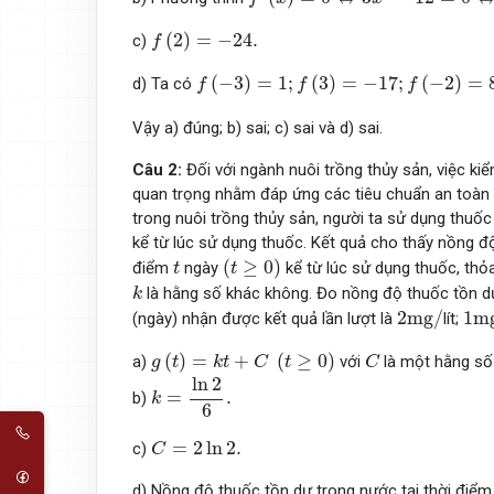
f
(
2
)
=
−
24.
(
2
)
=
−
24.
c)
f
f
(
−
3
)
=
1
;
f
(
3
)
=
−
17
;
f
(
−
2
)
=
8
;
f
(
2
)
=
−
24
(
−
3
)
=
1
;
(
3
)
=
−
17
;
(
−
2
)
=
d) Ta có
f
f
f
Vậy a) đúng; b) sai; c) sai và d) sai.
Câu 2:
Đối với ngành nuôi trồng thủy sản, việc k
quan trọng nhằm đáp ứng các tiêu chuẩn an toàn v
trong nuôi trồng thủy sản, người ta sử dụng thuố
kể từ lúc sử dụng thuốc. Kết quả cho thấy nồng 
(
t
≥
0
)
t
(
≥
0
)
điểm
ngày
kể từ lúc sử dụng thuốc, th
t
t
k
là hằng số khác không. Đo nồng độ thuốc tồn dư
k
2
m
g
/
1
m
2
m
g
/
1
m
(ngày) nhận được kết quả lần lượt là
lít;
g
(
t
)
=
k
t
+
C
(
t
≥
0
)
C
(
)
=
+
(
≥
0
)
a)
với
là một hằng số
g
t
k
t
C
t
C
k
=
ln
2
6
.
ln
2
=
.
b)
k
6
C
=
2
ln
2.
=
2
ln
2.
c)
C
d) Nồng độ thuốc tồn dư trong nước tại thời điể