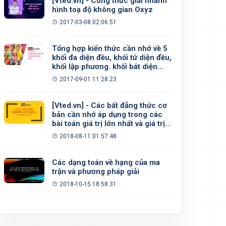
[Vted.vn] - Công thức giải nhanh
hình toạ độ không gian Oxyz
2017-03-08 02:06:51
Tổng hợp kiến thức cần nhớ về 5
khối đa diện đều, khối tứ diện đều,
khối lập phương. khối bát diện
đều, khối 12 mặt đều, khối 20 mặt
2017-09-01 11:28:23
đều
[Vted.vn] - Các bất đẳng thức cơ
bản cần nhớ áp dụng trong các
bài toán giá trị lớn nhất và giá trị
nhỏ nhất
2018-08-11 01:57:48
Các dạng toán về hạng của ma
trận và phương pháp giải
2018-10-15 18:58:31