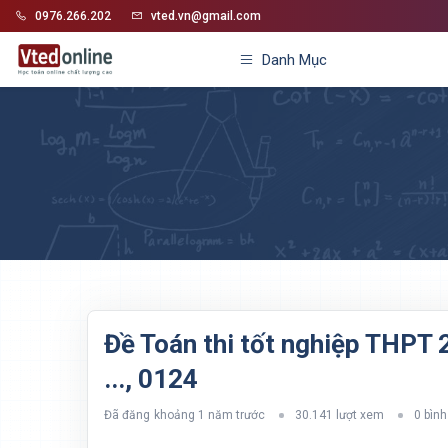
0976.266.202
vted.vn@gmail.com
Danh Mục
Đề Toán thi tốt nghiệp THPT
..., 0124
Đã đăng
khoảng 1 năm trước
30.141 lượt xem
0 bình