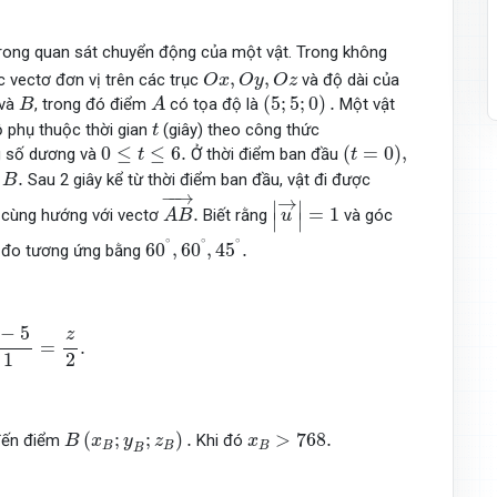
rong quan sát chuyển động của một vật. Trong không
O
x
,
O
y
,
O
z
,
,
ác vectơ đơn vị trên các trục
và độ dài của
O
x
O
y
O
z
A
(
5
;
5
;
0
)
.
B
(
5
;
5
;
0
)
.
và
, trong đó điểm
có tọa độ là
Một vật
B
A
t
ộ phụ thuộc thời gian
(giây) theo công thức
t
(
t
=
0
)
,
0
≤
t
≤
6.
0
≤
≤
6.
(
=
0
)
,
g số dương và
Ở thời điểm ban đầu
t
t
B
.
.
i
Sau 2 giây kể từ thời điểm ban đầu, vật đi được
B
A
B
→
.
−
−
→
|
u
→
|
=
1
→
∣
∣
.
=
1
 cùng hướng với vectơ
Biết rằng
và góc
A
B
u
∣
∣
60
∘
,
60
∘
,
45
∘
.
∘
∘
∘
60
,
60
,
45
.
 đo tương ứng bằng
=
z
2
.
−
5
z
=
.
1
2
B
(
x
B
;
y
B
;
z
B
)
.
x
B
>
768.
(
;
;
)
.
>
768.
 đến điểm
Khi đó
B
x
y
z
x
B
B
B
B