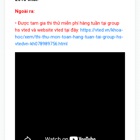
Ngoài ra:
• Được tam gia thi thử miễn phí hàng tuần tại group
hs vted và website vted tại đây:
https://vted.vn/khoa-
hoc/xem/thi-thu-mon-toan-hang-tuan-tai-group-hs-
vtedvn-kh078989756.html