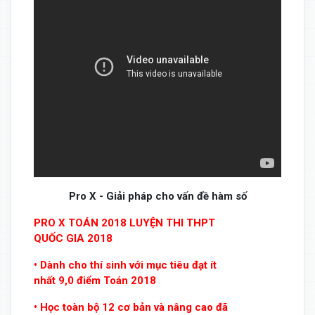
Pro X - Giải pháp cho vấn đề hàm số
PRO X TOÁN 2018 LUYỆN THI THPT
QUỐC GIA 2018
• Dành cho thí sinh với mục tiêu đạt ít
nhất 9,0 điểm Toán 2018
• Học toàn bộ 12 cơ bản và nâng cao đã