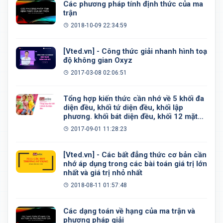
Các phương pháp tính định thức của ma
trận
2018-10-09 22:34:59
[Vted.vn] - Công thức giải nhanh hình toạ
độ không gian Oxyz
2017-03-08 02:06:51
Tổng hợp kiến thức cần nhớ về 5 khối đa
diện đều, khối tứ diện đều, khối lập
phương. khối bát diện đều, khối 12 mặt
đều, khối 20 mặt đều
2017-09-01 11:28:23
[Vted.vn] - Các bất đẳng thức cơ bản cần
nhớ áp dụng trong các bài toán giá trị lớn
nhất và giá trị nhỏ nhất
2018-08-11 01:57:48
Các dạng toán về hạng của ma trận và
phương pháp giải