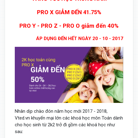
PRO X GIẢM
ĐẾN 41.75%
PRO Y - PRO Z - PRO O giảm đến 40%
ÁP DỤNG ĐẾN HẾT NGÀY 20 - 10 - 2017
Nhân dịp chào đón năm học mới 2017 - 2018,
Vted.vn khuyến mại lớn các khoá học môn Toán dành
cho học sinh từ 2k2 trở đi gồm các khoá học như
sau: