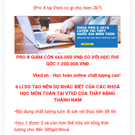
(Pro X tại Vted có gì cho teen 2k?)
PRO X GIẢM CÒN 666.000 VNĐ SO VỚI HỌC PHÍ
GỐC 1.200.000 VNĐ
Vted.vn - Học toán online chất lượng cao!
6 LÍ DO TẠO NÊN SỰ KHÁC BIỆT CỦA CÁC KHOÁ
HỌC MÔN TOÁN TẠI VTED CỦA THẦY ĐẶNG
THÀNH NAM
•Nội dung chất lượng luôn đi sát với thực tiễn đề thi
•Học 1 được 3 và còn hơn thế nữa với tổng thời
lượng cho đến 500giờ/khoá