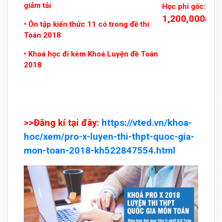
giảm tải
Học phí gốc:
1,200,000đ
• Ôn tập kiến thức 11 có trong đề thi
Toán 2018
• Khoá học đi kèm Khoá Luyện đề Toán
2018
>>Đăng kí tại đây:
https://vted.vn/khoa-
hoc/xem/pro-x-luyen-thi-thpt-quoc-gia-
mon-toan-2018-kh522847554.html