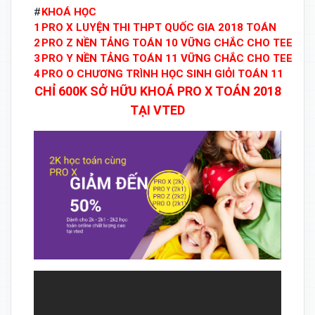
#
KHOÁ HỌC
1
PRO X LUYỆN THI THPT QUỐC GIA 2018 TOÁN
2
PRO Z NỀN TẢNG TOÁN 10 VỮNG CHẮC CHO TEEN 2
3
PRO Y NỀN TẢNG TOÁN 11 VỮNG CHẮC CHO TEEN 2
4
PRO O CHƯƠNG TRÌNH HỌC SINH GIỎI TOÁN 11
CHỈ 600K SỞ HỮU KHOÁ PRO X TOÁN 2018
TẠI VTED