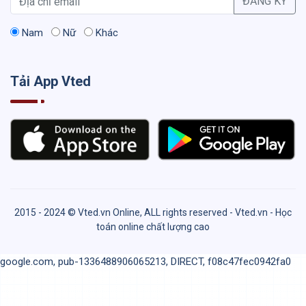
ĐĂNG KÝ
Nam
Nữ
Khác
Tải App Vted
2015 - 2024 © Vted.vn Online, ALL rights reserved - Vted.vn - Học
toán online chất lượng cao
google.com, pub-1336488906065213, DIRECT, f08c47fec0942fa0