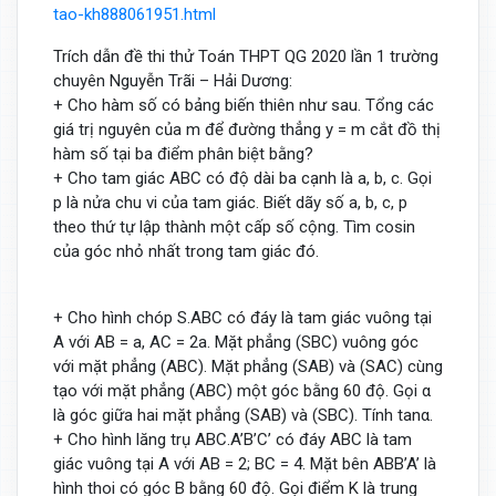
tao-kh888061951.html
Trích dẫn đề thi thử Toán THPT QG 2020 lần 1 trường
chuyên Nguyễn Trãi – Hải Dương:
+ Cho hàm số có bảng biến thiên như sau. Tổng các
giá trị nguyên của m để đường thẳng y = m cắt đồ thị
hàm số tại ba điểm phân biệt bằng?
+ Cho tam giác ABC có độ dài ba cạnh là a, b, c. Gọi
p là nửa chu vi của tam giác. Biết dãy số a, b, c, p
theo thứ tự lập thành một cấp số cộng. Tìm cosin
của góc nhỏ nhất trong tam giác đó.
+ Cho hình chóp S.ABC có đáy là tam giác vuông tại
A với AB = a, AC = 2a. Mặt phẳng (SBC) vuông góc
với mặt phẳng (ABC). Mặt phẳng (SAB) và (SAC) cùng
tạo với mặt phẳng (ABC) một góc bằng 60 độ. Gọi α
là góc giữa hai mặt phẳng (SAB) và (SBC). Tính tanα.
+ Cho hình lăng trụ ABC.A’B’C’ có đáy ABC là tam
giác vuông tại A với AB = 2; BC = 4. Mặt bên ABB’A’ là
hình thoi có góc B bằng 60 độ. Gọi điểm K là trung