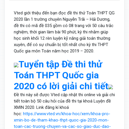
Vted giới thiệu đến bạn đọc đề thi thử Toán THPT QG
2020 lần 1 trường chuyên Nguyễn Trãi – Hải Dương,
đề thi có mã đề 035 gồm có 08 trang với 50 câu trắc
nghiệm, thời gian làm bài 90 phút, kỳ thi nhằm giúp
học sinh khối 12 rèn luyện kỹ năng giải toán thường
xuyên, để có sự chuẩn bị tốt nhất cho kỳ thi THPT
Quốc gia môn Toán năm học 2019 – 2020.
Tuyển tập Đề thi thử
Toán THPT Quốc gia
2020 có lời giải chi tiết
Đề thi này sẽ được Vted cập nhật thi online và giải chi
tiết toàn bộ 50 câu hỏi của đề thi tại khoá Luyện đề
XMIN 2020. Link đăng kí khoá
học:
https://www.vted.vn/khoa-hoc/xem/khoa-pro-
xmin-bo-de-tham-khao-thpt-quoc-gia-2020-mon-
toan-cac-truong-chuyen-va-cac-so-giao-duc-dao-