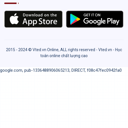
2015 - 2024 © Vted.vn Online, ALL rights reserved - Vted.vn - Học
toán online chất lượng cao
google.com, pub-1336488906065213, DIRECT, f08c47fec0942fa0