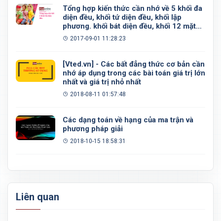
Tổng hợp kiến thức cần nhớ về 5 khối đa
diện đều, khối tứ diện đều, khối lập
phương. khối bát diện đều, khối 12 mặt
đều, khối 20 mặt đều
2017-09-01 11:28:23
[Vted.vn] - Các bất đẳng thức cơ bản cần
nhớ áp dụng trong các bài toán giá trị lớn
nhất và giá trị nhỏ nhất
2018-08-11 01:57:48
Các dạng toán về hạng của ma trận và
phương pháp giải
2018-10-15 18:58:31
Liên quan