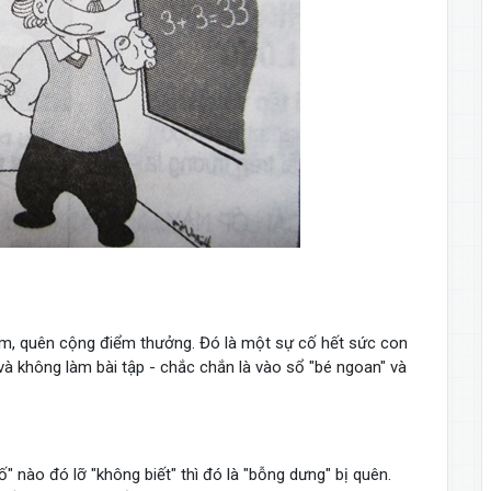
ớm, quên cộng điểm thưởng. Đó là một sự cố hết sức con
và không làm bài tập - chắc chắn là vào sổ "bé ngoan" và
" nào đó lỡ "không biết" thì đó là "bỗng dưng" bị quên.