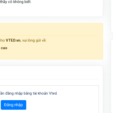
thầy cô không biết.
 cho
VTED.vn
, vui lòng gửi về:
g cao
cần đăng nhập bằng tài khoản Vted.
Đăng nhập