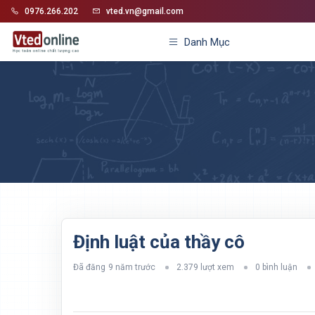
0976.266.202
vted.vn@gmail.com
Danh Mục
Định luật của thầy cô
Đã đăng
9 năm trước
2.379 lượt xem
0 bình luận