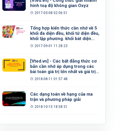
[Vted.vn] - Công thức giải nhanh
hình toạ độ không gian Oxyz
2017-03-08 02:06:51
Tổng hợp kiến thức cần nhớ về 5
khối đa diện đều, khối tứ diện đều,
khối lập phương. khối bát diện
đều, khối 12 mặt đều, khối 20 mặt
2017-09-01 11:28:23
đều
[Vted.vn] - Các bất đẳng thức cơ
bản cần nhớ áp dụng trong các
bài toán giá trị lớn nhất và giá trị
nhỏ nhất
2018-08-11 01:57:48
Các dạng toán về hạng của ma
trận và phương pháp giải
2018-10-15 18:58:31