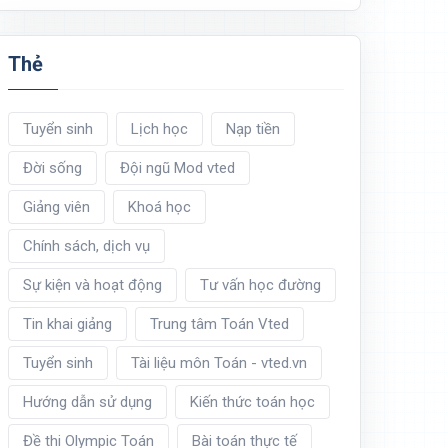
Thẻ
Tuyển sinh
Lịch học
Nạp tiền
Đời sống
Đội ngũ Mod vted
Giảng viên
Khoá học
Chính sách, dịch vụ
Sự kiện và hoạt động
Tư vấn học đường
Tin khai giảng
Trung tâm Toán Vted
Tuyển sinh
Tài liệu môn Toán - vted.vn
Hướng dẫn sử dụng
Kiến thức toán học
Đề thi Olympic Toán
Bài toán thực tế