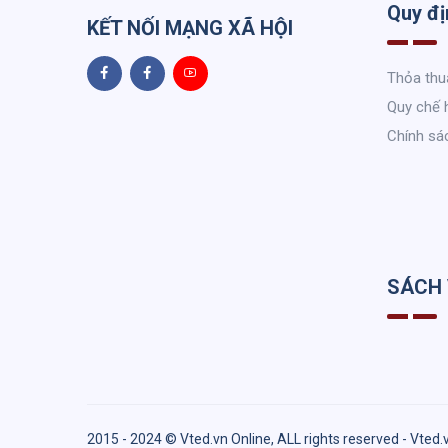
Quy đị
KẾT NỐI MẠNG XÃ HỘI
Thỏa thu
Quy chế 
Chính sá
SÁCH
2015 - 2024 © Vted.vn Online, ALL rights reserved - Vted.