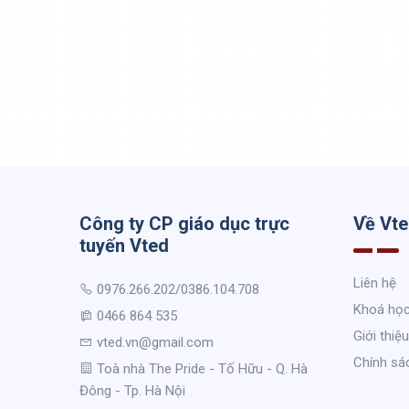
Công ty CP giáo dục trực
Về Vt
tuyến Vted
Liên hệ
0976.266.202/0386.104.708
Khoá họ
0466 864 535
Giới thiệu
vted.vn@gmail.com
Chính sá
Toà nhà The Pride - Tố Hữu - Q. Hà
Đông - Tp. Hà Nội