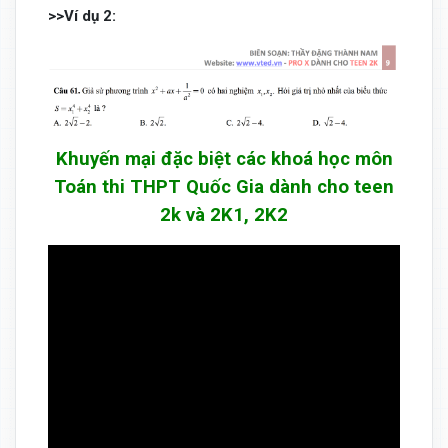
>>Ví dụ 2:
Khuyến mại đặc biệt các khoá học môn
Toán thi THPT Quốc Gia dành cho teen
2k và 2K1, 2K2