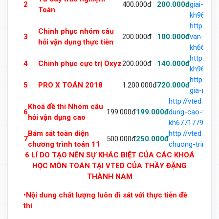
2
400.000đ
200.000đ
giai-toa
Toán
kh963493
http://v
Chinh phục nhóm câu
3
200.000đ
100.000đ
van-dung
hỏi vận dụng thực tiễn
kh668864
http://v
4
Chinh phục cực trị Oxyz
200.000đ
140.000đ
kh969342
http://v
5
PRO X TOÁN 2018
1.200.000đ
720.000đ
gia-mon-
http://vted.vn
Khoá đề thi Nhóm câu
6
199.000đ
199.000đ
dung-cao-trong
hỏi vận dụng cao
kh677177966.h
Bám sát toàn diện
http://vted.vn
7
500.000đ
250.000đ
chương trình toán 11
chuong-trinh-t
6 LÍ DO TẠO NÊN SỰ KHÁC BIỆT CỦA CÁC KHOÁ
HỌC MÔN TOÁN TẠI VTED CỦA THẦY ĐẶNG
THÀNH NAM
•Nội dung chất lượng luôn đi sát với thực tiễn đề
thi