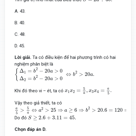
A. 43.
B. 40.
C. 48.
D. 45.
Lời giải.
Ta có điều kiện để hai phương trình có hai
nghiệm phân biệt là
{
Δ
1
=
b
2
−
20
a
>
0
Δ
2
=
b
2
−
20
a
>
0
⇔
b
2
>
20
a
.
2
Δ
=
−
20
>
0
{
b
a
1
2
⇔
>
20
.
b
a
2
Δ
=
−
20
>
0
b
a
2
x
1
x
2
=
5
a
,
x
3
x
4
=
a
5
.
5
a
=
,
=
.
Khi đó theo vi – ét, ta có
x
x
x
x
1
2
3
4
5
a
Vậy theo giả thiết, ta có
a
5
>
5
a
⇔
a
2
>
25
⇒
a
≥
6
⇒
b
2
>
20.6
=
120
⇒
b
≥
11.
2
5
2
a
>
⇔
>
25
⇒
≥
6
⇒
>
20.6
=
120
⇒
a
a
b
b
5
a
S
≥
2.6
+
3.11
=
45.
≥
2.6
+
3.11
=
45.
Do đó
S
Chọn đáp án D.