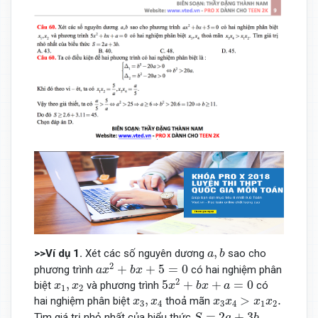
a
,
b
,
>>Ví dụ 1.
Xét các số nguyên dương
sao cho
a
b
a
x
2
+
b
x
+
5
=
0
2
+
+
5
=
0
phương trình
có hai nghiệm phân
a
x
b
x
5
x
2
+
b
x
+
a
=
0
x
1
,
x
2
2
,
5
+
+
=
0
biệt
và phương trình
có
x
x
x
b
x
a
1
2
x
3
x
4
>
x
1
x
2
.
x
3
,
x
4
,
>
.
hai nghiệm phân biệt
thoả mãn
x
x
x
x
x
x
3
4
3
4
1
2
S
=
2
a
+
3
b
.
=
2
+
3
.
Tìm giá trị nhỏ nhất của biểu thức
S
a
b