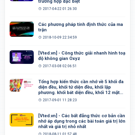
trường hợp đặc biệt
2017-04-22 01:26:30
Các phương pháp tính định thức của ma
trận
2018-10-09 22:34:59
[Vted.vn] - Công thức giải nhanh hình toạ
độ không gian Oxyz
2017-03-08 02:06:51
Tổng hợp kiến thức cần nhớ về 5 khối đa
diện đều, khối tứ diện đều, khối lập
phương. khối bát diện đều, khối 12 mặt
đều, khối 20 mặt đều
2017-09-01 11:28:23
[Vted.vn] - Các bất đẳng thức cơ bản cần
nhớ áp dụng trong các bài toán giá trị lớn
nhất và giá trị nhỏ nhất
2018-08-11 01:57:48