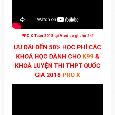
PRO X Toán 2018 tại Vted có gì cho 2k?
ƯU ĐÃI ĐẾN 50% HỌC PHÍ CÁC
KHOÁ HỌC DÀNH CHO
K99
&
KHOÁ LUYỆN THI THPT QUỐC
GIA 2018
PRO X