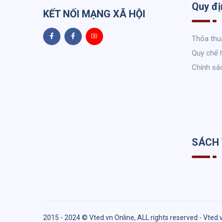
Quy đị
KẾT NỐI MẠNG XÃ HỘI
Thỏa thu
Quy chế 
Chính sá
SÁCH
2015 - 2024 © Vted.vn Online, ALL rights reserved - Vted.