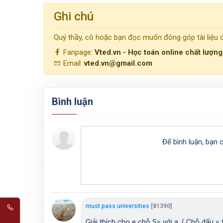
Ghi chú
Quý thầy, cô hoặc bạn đọc muốn đóng góp tài liệu
Fanpage:
Vted.vn - Học toán online chất lượn
Email:
vted.vn@gmail.com
Bình luận
Để bình luận, bạn 
must pass universities
[81390]
Giải thích cho e chỗ S= với ạ. ( Chỗ dấu = t