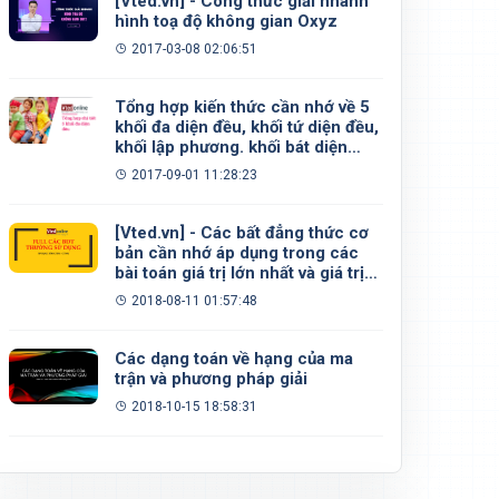
[Vted.vn] - Công thức giải nhanh
hình toạ độ không gian Oxyz
2017-03-08 02:06:51
Tổng hợp kiến thức cần nhớ về 5
khối đa diện đều, khối tứ diện đều,
khối lập phương. khối bát diện
đều, khối 12 mặt đều, khối 20 mặt
2017-09-01 11:28:23
đều
[Vted.vn] - Các bất đẳng thức cơ
bản cần nhớ áp dụng trong các
bài toán giá trị lớn nhất và giá trị
nhỏ nhất
2018-08-11 01:57:48
Các dạng toán về hạng của ma
trận và phương pháp giải
2018-10-15 18:58:31