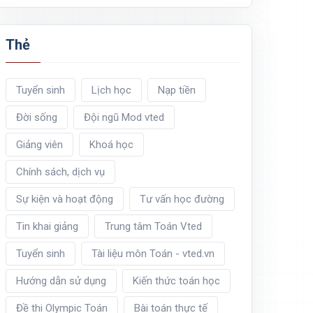
Thẻ
Tuyển sinh
Lịch học
Nạp tiền
Đời sống
Đội ngũ Mod vted
Giảng viên
Khoá học
Chính sách, dịch vụ
Sự kiện và hoạt động
Tư vấn học đường
Tin khai giảng
Trung tâm Toán Vted
Tuyển sinh
Tài liệu môn Toán - vted.vn
Hướng dẫn sử dụng
Kiến thức toán học
Đề thi Olympic Toán
Bài toán thực tế