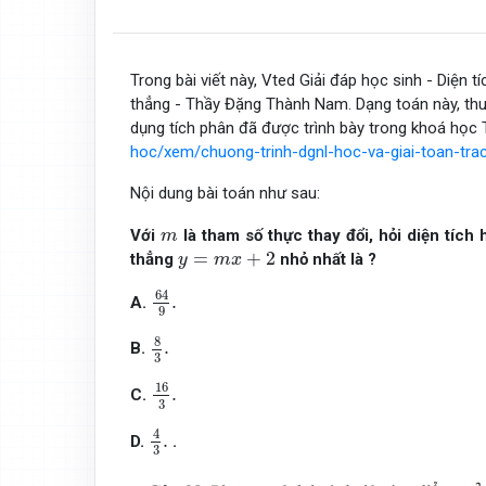
Trong bài viết này, Vted Giải đáp học sinh - Diện 
thẳng - Thầy Đặng Thành Nam. Dạng toán này, thuộ
dụng tích phân đã được trình bày trong khoá học Tư
hoc/xem/chuong-trinh-dgnl-hoc-va-giai-toan-tr
Nội dung bài toán như sau:
m
Với
là tham số thực thay đổi, hỏi diện tích
m
y
=
m
x
+
2
=
+
2
thẳng
nhỏ nhất là ?
y
m
x
64
9
.
64
.
A.
9
8
3
.
8
.
B.
3
16
3
.
16
.
C.
3
4
3
.
4
.
D.
.
3