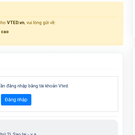
 cho
VTED.vn
, vui lòng gửi về:
g cao
cần đăng nhập bằng tài khoản Vted.
Đăng nhập
hứ 2). Sao lại - v ạ