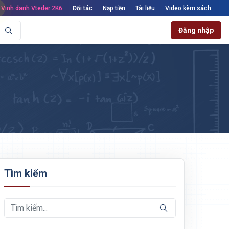
Vinh danh Vteder 2K6
Đối tác
Nạp tiền
Tài liệu
Video kèm sách
Đăng nhập
Tìm kiếm