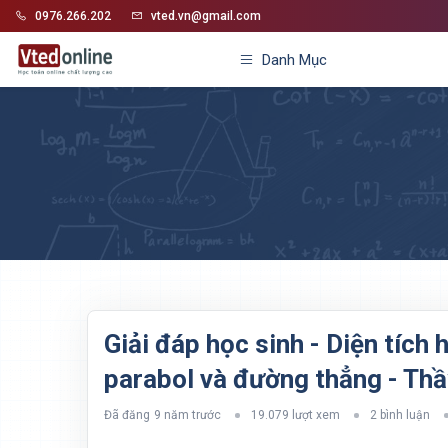
0976.266.202
vted.vn@gmail.com
Danh Mục
Giải đáp học sinh - Diện tích 
parabol và đường thẳng - Th
Đã đăng
9 năm trước
19.079 lượt xem
2 bình luận