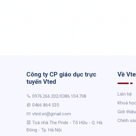
Công ty CP giáo dục trực
Về Vt
tuyến Vted
Liên hệ
0976.266.202/0386.104.708
Khoá họ
0466 864 535
Giới thiệu
vted.vn@gmail.com
Chính sá
Toà nhà The Pride - Tố Hữu - Q. Hà
Đông - Tp. Hà Nội