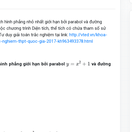
tích hình phẳng nhỏ nhất giới hạn bởi parabol và đường
c chương trình Diện tích, thể tích có chứa tham số sử
 duy giải toán trắc nghiệm tại link:
http://vted.vn/khoa-
ac-nghiem-thpt-quoc-gia-2017-kh963493378.html
y
=
x
2
+
1
2
=
+
1
 hình phẳng giới hạn bởi parabol
và đường
y
x