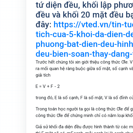
tứ diện đều, khối lập phư
đều và khối 20 mặt đều b
đây:
https://vted.vn/tin-t
tich-cua-5-khoi-da-dien-d
phuong-bat-dien-deu-hinh
deu-bien-soan-thay-dang
Trước hết chúng tôi xin giới thiệu công thức Ơle. V
ra mối quan hệ ràng buộc giữa số mặt, số cạnh và
giải tích
E = V + F - 2
trong đó, E là số cạnh, F là số mặt, V là số đỉnh c
Trong toán học người ta gọi là công thức Ơle để 
công thức Ơle để chứng minh chỉ có năm loại khối
Giả sử khối đa diện đều được hình thành từ các mặ