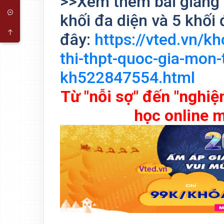
>>Xem thêm bài giảng v
khối đa diện và 5 khối 
đây:
https://vted.vn/k
thi-thpt-quoc-gia-mon
kh522847554.html
Từ "nỗi sợ" đến "nghiệ
học online m