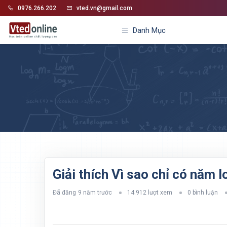
0976.266.202
vted.vn@gmail.com
Danh Mục
Giải thích Vì sao chỉ có năm l
Đã đăng
9 năm trước
14.912 lượt xem
0 bình luận