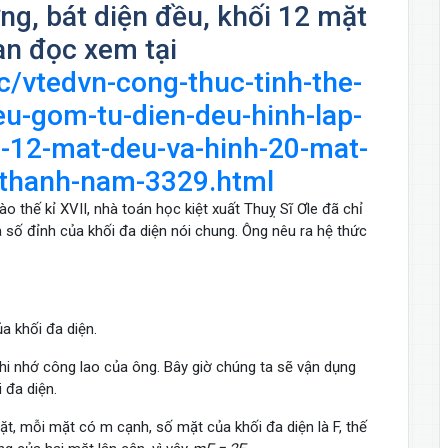
ơng, bát diện đều, khối 12 mặt
ạn đọc xem tại
uc/vtedvn-cong-thuc-tinh-the-
eu-gom-tu-dien-deu-hinh-lap-
-12-mat-deu-va-hinh-20-mat-
-thanh-nam-3329.html
ào thế kỉ XVII, nhà toán học kiệt xuất Thuỵ Sĩ Ơle đã chỉ
 số đỉnh của khối đa diện nói chung. Ông nêu ra hệ thức
ủa khối đa diện.
ghi nhớ công lao của ông. Bây giờ chúng ta sẽ vận dụng
 đa diện.
t, mỗi mặt có m cạnh, số mặt của khối đa diện là F, thế