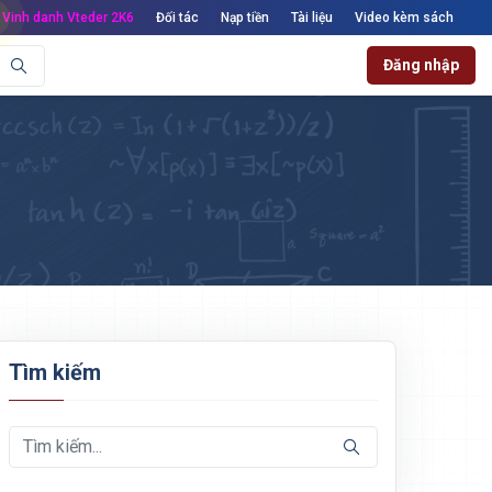
Vinh danh Vteder 2K6
Đối tác
Nạp tiền
Tài liệu
Video kèm sách
Đăng nhập
Tìm kiếm