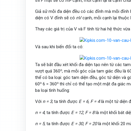
thì F mặt sẽ có
mF
cạnh, mỗi cạnh lại là cạnh chu
Giả sử mỗi đa diện đều có các đỉnh mà mỗi đỉnh l
diện có V đỉnh sẽ có
nV
cạnh, mỗi cạnh lại thuộc
Thay các giá trị của V và F tính từ hai hệ thức vừ
Và sau khi biến đổi ta có:
Ta sẽ bắt đầu xét khối đa diện tạo nên từ các tam
o
vượt quá 360
, mà mỗi góc của tam giác đều là 6
thể có ba loại: góc tam diện đều, góc tứ diện và g
o
o
60
6 = 360
thì chỉ có thể tạo một mặt đa giác m
ba loại tình huống:
Với
n = 3
, ta tính được
E = 6, F = 4
là một tứ diện đ
n = 4
, ta tính được
E = 12, F = 8
là một khối bát di
n = 5
, ta tính được
E = 30, F = 20
là một khối 20 mặ