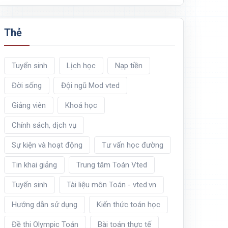
Thẻ
Tuyển sinh
Lịch học
Nạp tiền
Đời sống
Đội ngũ Mod vted
Giảng viên
Khoá học
Chính sách, dịch vụ
Sự kiện và hoạt động
Tư vấn học đường
Tin khai giảng
Trung tâm Toán Vted
Tuyển sinh
Tài liệu môn Toán - vted.vn
Hướng dẫn sử dụng
Kiến thức toán học
Đề thi Olympic Toán
Bài toán thực tế