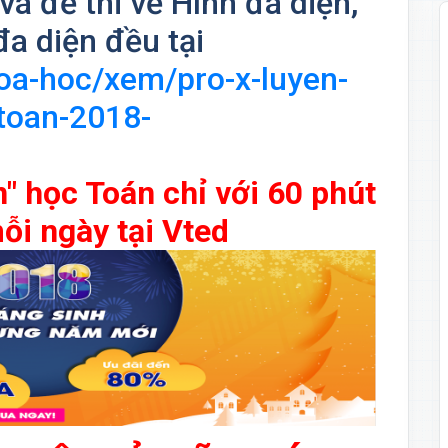
à đề thi về Hình đa diện,
đa diện đều tại
hoa-hoc/xem/pro-x-luyen-
-toan-2018-
n" học Toán chỉ với 60 phút
ỗi ngày tại Vted