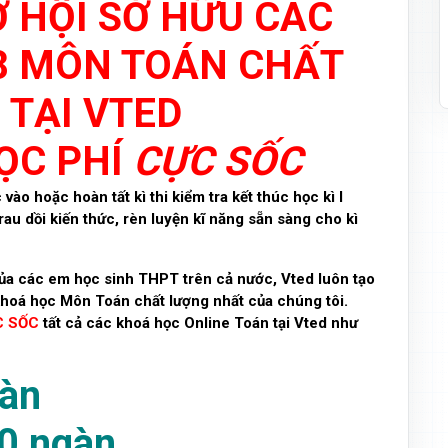
Ơ HỘI SỞ HỮU CÁC
8 MÔN TOÁN CHẤT
 TẠI VTED
HỌC PHÍ
CỰC SỐC
ào hoặc hoàn tất kì thi kiểm tra kết thúc học kì I
rau dồi kiến thức, rèn luyện kĩ năng sẵn sàng cho kì
của các em học sinh THPT trên cả nước, Vted luôn tạo
khoá học Môn Toán chất lượng nhất của chúng tôi.
C SỐC
tất cả các khoá học Online Toán tại Vted như
gàn
0 ngàn