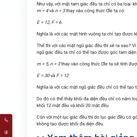
Như vậy, với mặt tam giác đều ta chỉ có ba loại: kh
m = 4
và
n = 3
thay vào công thức Ơle ta có:
E = 12, F = 6.
Nghĩa là với các mặt hình vuông ta chỉ tạo được kh
Thế thì với các mặt ngũ giác đều thì sẽ ra sao? 
ngũ giác đều ta chỉ có thể tạo được góc tam diện 
m = 5, n = 3
thay vào công thức Ơle ta sẽ tính đượ
E = 30
và
F = 12
Nghĩa là với các mặt ngũ giác đều chỉ có thể tạo 
Do đó có thể thấy khối đa diện đều chỉ có năm loại:
khối 12 mặt đều và khối 20 mặt đều.
Còn với một lục giác đều thì do lục giác đều có g
không tạo được khối đa diện đều.