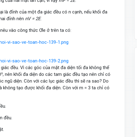
ng của hai mặt lân cận, vì vậy
mF = 2E
.
ại là đỉnh của một đa giác đều có n cạnh, nếu khối đa
 hai đỉnh nên
nV = 2E
.
a nêu vào công thức Ơle ở trên ta có:
 giác đều. Vì các góc của mặt đa diện tối đa không thể
o
0
, nên khối đa diện do các tam giác đều tạo nên chỉ có
óc ngũ diện. Còn với các lục giác đều thì sẽ ra sao? Do
à không tạo được khối đa diện. Còn với m = 3 ta chỉ có
ều.
ện đều.
t.