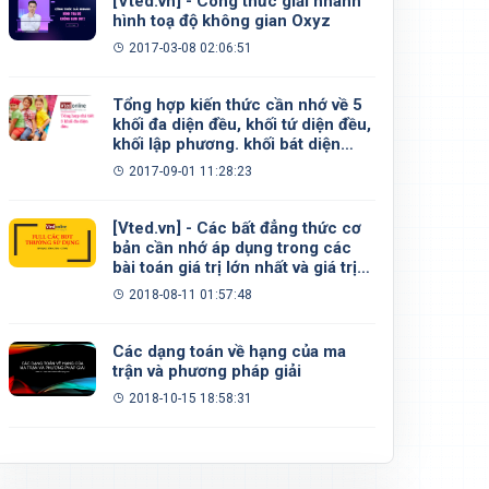
[Vted.vn] - Công thức giải nhanh
hình toạ độ không gian Oxyz
2017-03-08 02:06:51
Tổng hợp kiến thức cần nhớ về 5
khối đa diện đều, khối tứ diện đều,
khối lập phương. khối bát diện
đều, khối 12 mặt đều, khối 20 mặt
2017-09-01 11:28:23
đều
[Vted.vn] - Các bất đẳng thức cơ
bản cần nhớ áp dụng trong các
bài toán giá trị lớn nhất và giá trị
nhỏ nhất
2018-08-11 01:57:48
Các dạng toán về hạng của ma
trận và phương pháp giải
2018-10-15 18:58:31