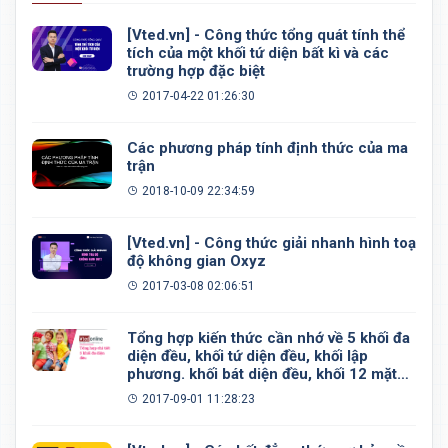
[Vted.vn] - Công thức tổng quát tính thể
tích của một khối tứ diện bất kì và các
trường hợp đặc biệt
2017-04-22 01:26:30
Các phương pháp tính định thức của ma
trận
2018-10-09 22:34:59
[Vted.vn] - Công thức giải nhanh hình toạ
độ không gian Oxyz
2017-03-08 02:06:51
Tổng hợp kiến thức cần nhớ về 5 khối đa
diện đều, khối tứ diện đều, khối lập
phương. khối bát diện đều, khối 12 mặt
đều, khối 20 mặt đều
2017-09-01 11:28:23