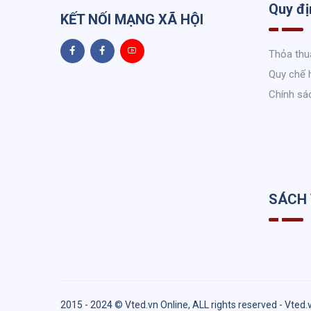
Quy đị
KẾT NỐI MẠNG XÃ HỘI
Thỏa thu
Quy chế 
Chính sá
SÁCH
2015 - 2024 © Vted.vn Online, ALL rights reserved - Vted.