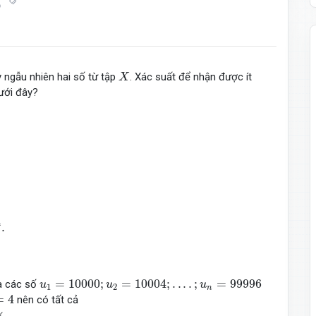
X
 ngẫu nhiên hai số từ tập
. Xác suất để nhận được ít
X
ưới đây?
4
.
u
1
=
10000
;
u
2
=
10004
;
.
.
.
.
;
u
n
=
99996
=
10000
;
=
10004
;
.
.
.
.
;
=
99996
là các số
u
u
u
1
2
n
4
=
4
nên có tất cả