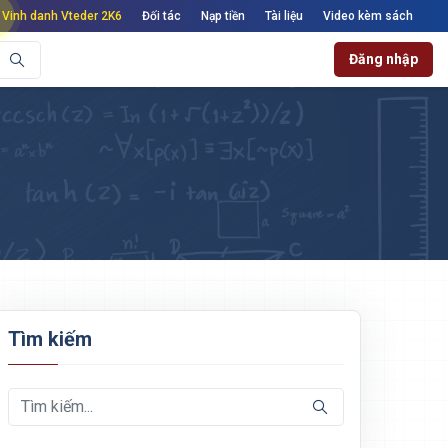
Vinh danh Vteder 2K6
Đối tác
Nạp tiền
Tài liệu
Video kèm sách
Đăng nhập
Tìm kiếm