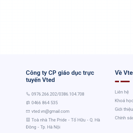
Công ty CP giáo dục trực
Về Vt
tuyến Vted
Liên hệ
0976.266.202/0386.104.708
Khoá họ
0466 864 535
Giới thiệu
vted.vn@gmail.com
Chính sá
Toà nhà The Pride - Tố Hữu - Q. Hà
Đông - Tp. Hà Nội