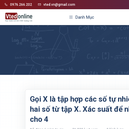
0976.266.202
vted.vn@gmail.com
Danh Mục
Gọi X là tập hợp các số tự nh
hai số từ tập X. Xác suất để 
cho 4