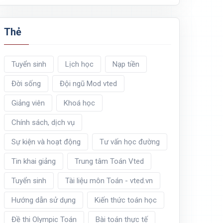
Thẻ
Tuyển sinh
Lịch học
Nạp tiền
Đời sống
Đội ngũ Mod vted
Giảng viên
Khoá học
Chính sách, dịch vụ
Sự kiện và hoạt động
Tư vấn học đường
Tin khai giảng
Trung tâm Toán Vted
Tuyển sinh
Tài liệu môn Toán - vted.vn
Hướng dẫn sử dụng
Kiến thức toán học
Đề thi Olympic Toán
Bài toán thực tế