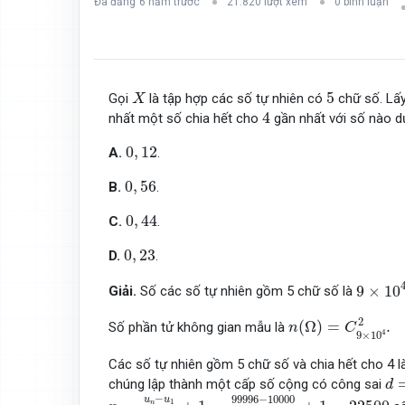
Đã đăng
6 năm trước
21.820 lượt xem
0 bình luận
X
5
5
Gọi
là tập hợp các số tự nhiên có
chữ số. Lấy
X
4
4
nhất một số chia hết cho
gần nhất với số nào d
0
,
12
0
,
12
A.
.
0
,
56
0
,
56
B.
.
0
,
44
0
,
44
C.
.
0
,
23
0
,
23
D.
.
9
×
10
4
.
9
×
10
Giải.
Số các số tự nhiên gồm 5 chữ số là
n
(
Ω
)
=
C
9
×
10
4
2
.
2
(
Ω
)
=
.
Số phần tử không gian mẫu là
n
C
4
9
×
10
Các số tự nhiên gồm 5 chữ số và chia hết cho 4 
d
=
chúng lập thành một cấp số cộng có công sai
d
n
=
u
n
−
u
1
d
+
1
=
99996
−
10000
4
+
1
=
22500
−
99996
−
10000
u
u
1
n