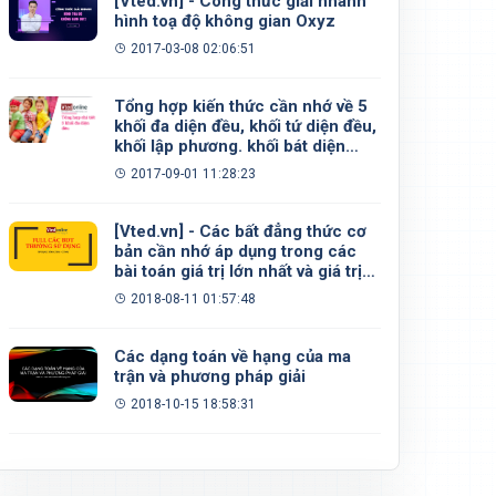
[Vted.vn] - Công thức giải nhanh
hình toạ độ không gian Oxyz
2017-03-08 02:06:51
Tổng hợp kiến thức cần nhớ về 5
khối đa diện đều, khối tứ diện đều,
khối lập phương. khối bát diện
đều, khối 12 mặt đều, khối 20 mặt
2017-09-01 11:28:23
đều
[Vted.vn] - Các bất đẳng thức cơ
bản cần nhớ áp dụng trong các
bài toán giá trị lớn nhất và giá trị
nhỏ nhất
2018-08-11 01:57:48
Các dạng toán về hạng của ma
trận và phương pháp giải
2018-10-15 18:58:31