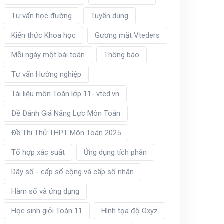
Tư vấn học đường
Tuyển dụng
Kiến thức Khoa học
Gương mặt Vteders
0
4
)
(
9
×
10
4
−
1
)
≈
0
,
4375.
Mỗi ngày một bài toán
Thông báo
Tư vấn Hướng nghiệp
Tài liệu môn Toán lớp 11- vted.vn
Đề Đánh Giá Năng Lực Môn Toán
Đề Thi Thử THPT Môn Toán 2025
Tổ hợp xác suất
Ứng dụng tích phân
Dãy số - cấp số cộng và cấp số nhân
Hàm số và ứng dụng
Học sinh giỏi Toán 11
Hình tọa độ Oxyz