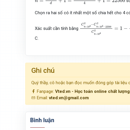
=
+
1
=
+
1
=
22500
số
n
4
d
Chọn ra hai số có ít nhất một số chia hết cho 4 
C
9
×
10
4
2
−
C
9
×
10
4
−
22
2
2
−
C
C
4
4
9
×
10
9
×
10
−
22500
=
1
−
Xác suất cần tính bằng
2
C
4
9
×
10
C.
Ghi chú
Quý thầy, cô hoặc bạn đọc muốn đóng góp tài liệu
Fanpage:
Vted.vn - Học toán online chất lượn
Email:
vted.vn@gmail.com
Bình luận