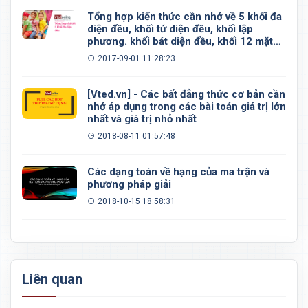
Tổng hợp kiến thức cần nhớ về 5 khối đa
diện đều, khối tứ diện đều, khối lập
phương. khối bát diện đều, khối 12 mặt
đều, khối 20 mặt đều
2017-09-01 11:28:23
[Vted.vn] - Các bất đẳng thức cơ bản cần
nhớ áp dụng trong các bài toán giá trị lớn
nhất và giá trị nhỏ nhất
2018-08-11 01:57:48
Các dạng toán về hạng của ma trận và
phương pháp giải
2018-10-15 18:58:31
Liên quan