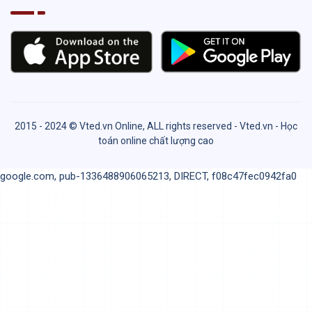
2015 - 2024 © Vted.vn Online, ALL rights reserved - Vted.vn - Học
toán online chất lượng cao
google.com, pub-1336488906065213, DIRECT, f08c47fec0942fa0