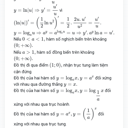
u
y
=
ln
|
u
|
⇒
y
′
=
u
′
u
′
u
′
=
ln
|
|
⇒
=
vì
y
u
y
u
(
ln
|
u
|
)
′
=
(
1
2
ln
u
2
)
′
=
1
2
.
2
u
.
u
′
u
2
=
u
′
u
.
′
′
′
1
1
2
.
(
)
u
u
u
′
2
(
ln
|
|
)
=
ln
=
.
=
.
u
u
2
2
2
u
u
y
=
log
a
u
⇒
a
y
=
a
log
a
u
=
u
⇒
y
′
.
a
y
ln
a
=
u
′
.
log
′
′
=
log
⇒
=
=
⇒
.
ln
=
.
y
u
y
y
u
a
a
u
y
a
a
u
a
a
0
<
a
<
1
,
0
<
<
1
,
Nếu
hàm số nghịch biến trên khoảng
a
(
0
;
+
∞
)
.
(
0
;
+
∞
)
.
a
>
1
,
>
1
,
Nếu
hàm số đồng biến trên khoảng
a
(
0
;
+
∞
)
.
(
0
;
+
∞
)
.
(
1
;
0
)
,
(
1
;
0
)
,
Đồ thị đi qua điểm
nhận trục tung làm tiệm
cận đứng.
y
=
log
a
x
,
y
=
a
x
=
log
,
=
x
Đồ thị của hai hàm số
đối xứng
y
x
y
a
a
y
=
x
.
=
.
với nhau qua đường thẳng
y
x
y
=
log
a
x
,
y
=
log
1
a
x
=
log
,
=
log
Đồ thị của hai hàm số
đối
y
x
y
x
1
a
a
xứng với nhau qua trục hoành.
y
=
a
x
,
y
=
(
1
a
)
x
x
1
(
)
=
,
=
x
Đồ thị của hai hàm số
đối
y
a
y
a
xứng với nhau qua trục tung.