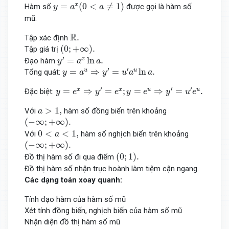
y
=
a
x
(
0
<
a
≠
1
)
=
(
0
<
≠
1
)
x
Hàm số
được gọi là hàm số
y
a
a
mũ.
R
.
R
.
Tập xác định
(
0
;
+
∞
)
.
(
0
;
+
∞
)
.
Tập giá trị
y
′
=
a
x
ln
a
.
′
=
ln
.
x
Đạo hàm
y
a
a
y
=
a
u
⇒
y
′
=
u
′
a
u
ln
a
.
′
′
=
⇒
=
ln
.
u
u
Tổng quát:
y
a
y
u
a
a
y
=
e
x
⇒
y
′
=
e
x
;
y
=
e
u
⇒
y
′
=
u
′
e
u
.
′
′
′
=
⇒
=
;
=
⇒
=
.
x
x
u
u
Đặc biệt:
y
e
y
e
y
e
y
u
e
a
>
1
,
>
1
,
Với
hàm số đồng biến trên khoảng
a
(
−
∞
;
+
∞
)
.
(
−
∞
;
+
∞
)
.
0
<
a
<
1
,
0
<
<
1
,
Với
hàm số nghịch biến trên khoảng
a
(
−
∞
;
+
∞
)
.
(
−
∞
;
+
∞
)
.
(
0
;
1
)
.
(
0
;
1
)
.
Đồ thị hàm số đi qua điểm
Đồ thị hàm số nhận trục hoành làm tiệm cận ngang.
Các dạng toán xoay quanh:
Tính đạo hàm của hàm số mũ
Xét tính đồng biến, nghịch biến của hàm số mũ
Nhận diện đồ thị hàm số mũ