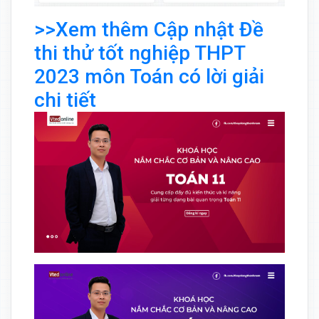
>>Xem thêm Cập nhật Đề
thi thử tốt nghiệp THPT
2023 môn Toán có lời giải
chi tiết