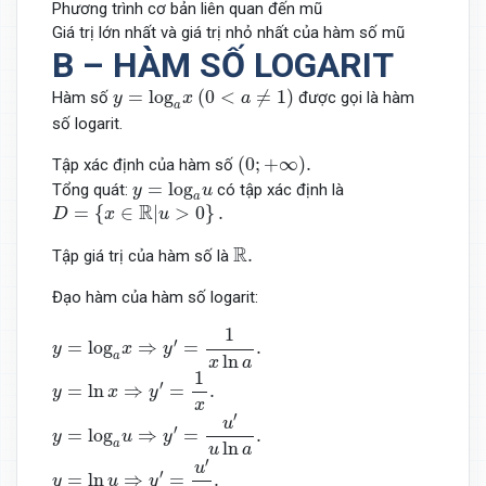
Phương trình cơ bản liên quan đến mũ
Giá trị lớn nhất và giá trị nhỏ nhất của hàm số mũ
B – HÀM SỐ LOGARIT
y
=
log
a
x
(
0
<
a
≠
1
)
=
log
(
0
<
≠
1
)
Hàm số
được gọi là hàm
y
x
a
a
số logarit.
(
0
;
+
∞
)
.
(
0
;
+
∞
)
.
Tập xác định của hàm số
y
=
log
a
u
=
log
Tổng quát:
có tập xác định là
y
u
a
D
=
{
x
∈
R
|
u
>
0
}
.
R
=
{
∈
|
>
0
}
.
D
x
u
R
.
R
.
Tập giá trị của hàm số là
Đạo hàm của hàm số logarit:
y
=
log
a
x
⇒
y
′
=
1
x
ln
a
.
1
′
=
log
⇒
=
.
y
x
y
a
ln
x
a
y
=
ln
x
⇒
y
′
=
1
x
.
1
′
=
ln
⇒
=
.
y
x
y
x
y
=
log
a
u
⇒
y
′
=
u
′
u
ln
a
.
′
u
′
=
log
⇒
=
.
y
u
y
a
ln
u
a
y
=
ln
u
⇒
y
′
=
u
′
u
.
′
u
′
=
ln
⇒
=
.
y
u
y