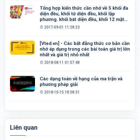
Tổng hợp kiến thức cần nhớ về 5 khối đa
diện đều, khối tứ diện đều, khối lập
phương. khối bát diện đều, khối 12 mặt
đều, khối 20 mặt đều
2017-09-01 11:28:23
[Vted.vn] - Các bất đẳng thức cơ bản cần
nhớ áp dụng trong các bài toán giá trị lớn
nhất và giá trị nhỏ nhất
2018-08-11 01:57:48
Các dạng toán về hạng của ma trận và
phương pháp giải
2018-10-15 18:58:31
Liên quan