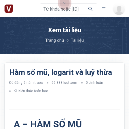
Xem tài liệu
Trang chủ
Tài liệu
Hàm số mũ, logarit và luỹ thừa
Đã đăng
6 năm trước
66.383 lượt xem
0 bình luận
Kiến thức toán học
A – HÀM SỐ MŨ