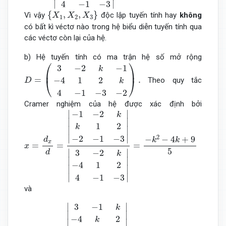
∣
∣
4
−
1
−
3
{
X
1
,
X
2
,
X
3
}
{
,
,
}
Vì vậy
độc lập tuyến tính hay
không
X
X
X
1
2
3
có bất kì véctơ nào trong hệ biểu diễn tuyến tính qua
các véctơ còn lại của hệ.
b) Hệ tuyến tính có ma trận hệ số mở rộng
D
=
(
3
−
2
k
−
1
−
4
1
2
k
4
−
1
−
3
−
2
)
.
⎛
⎞
3
−
2
−
1
k
⎜
⎟
=
.
−
4
1
2
Theo quy tắc
⎝
⎠
D
k
4
−
1
−
3
−
2
Cramer nghiệm của hệ được xác định bởi
x
=
d
x
d
=
|
−
1
−
2
k
k
1
2
−
2
−
1
−
3
|
|
3
−
2
k
−
4
1
2
4
−
1
−
3
|
=
−
k
2
−
∣
∣
−
1
−
2
k
∣

∣

1
2
k
∣
∣
∣
∣
2
−
2
−
1
−
3
−
−
4
+
9
d
k
k
x
=
=
=
x
5
∣
∣
3
−
2
d
k
∣

∣

−
4
1
2
∣
∣
∣
∣
4
−
1
−
3
và
y
=
d
y
d
=
|
3
−
1
k
−
4
k
2
4
−
2
−
3
|
|
3
−
2
k
−
4
1
2
4
−
1
−
3
|
=
−
4
k
2
−
k
∣
∣
3
−
1
k
∣

∣

−
4
2
k
∣
∣