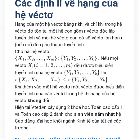
Các định lí về hạng của
hệ véctơ
Hạng của một hệ véctơ bằng r khi và chỉ khi trong hệ
véctơ đó tồn tại một hệ con gồm r véctơ độc lập
tuyến tính và mọi hệ véctơ con có số véctơ lớn hơn r
(nếu có) đều phụ thuộc tuyến tính.
Cho hai hệ véctơ
{
X
1
,
X
2
,
.
.
.
,
X
m
}
;
{
Y
1
,
Y
2
,
.
.
.
,
Y
k
}
.
{
,
,
.
.
.
,
}
;
{
,
,
.
.
.
,
}
.
Nếu mọi
X
X
X
Y
Y
Y
1
2
1
2
m
k
X
i
(
i
=
1
,
2
,
.
.
.
,
m
)
(
=
1
,
2
,
.
.
.
,
)
véctơ
đều được biểu diễn
X
i
m
i
{
Y
1
,
Y
2
,
.
.
.
,
Y
k
}
{
,
,
.
.
.
,
}
tuyến tính qua hệ véctơ
thì
Y
Y
Y
1
2
k
r
{
X
1
,
X
2
,
.
.
.
,
X
m
}
≤
r
{
Y
1
,
Y
2
,
.
.
.
,
Y
k
}
.
{
,
,
.
.
.
,
}
≤
{
,
,
.
.
.
,
}
.
r
X
X
X
r
Y
Y
Y
1
2
1
2
m
k
Khi thêm vào một hệ véctơ một véctơ được biểu diễn
tuyến tính qua các véctơ trong hệ thì hạng của hệ
véctơ
không
đổi.
Hiện tại Vted.vn xây dựng 2 khoá học Toán cao cấp 1
và Toán cao cấp 2 dành cho
sinh viên năm nhất
hệ
Cao đẳng, đại học khối ngành Kinh tế của tất cả các
trường: