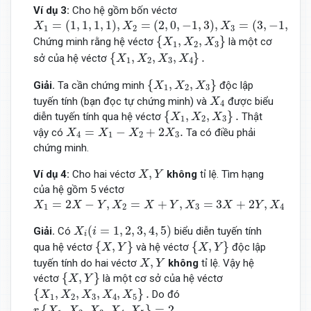
Ví dụ 3:
Cho hệ gồm bốn véctơ
X
1
=
(
1
,
1
,
1
,
1
)
,
X
2
=
(
2
,
0
,
−
1
,
3
)
,
X
3
=
(
3
,
−
1
,
−
2
,
0
)
,
X
4
=
(
5
,
−
1
,
−
=
(
1
,
1
,
1
,
1
)
,
=
(
2
,
0
,
−
1
,
3
)
,
=
(
3
,
−
1
,
−
2
,
X
X
X
1
2
3
{
X
1
,
X
2
,
X
3
}
{
,
,
}
Chứng minh rằng hệ véctơ
là một cơ
X
X
X
1
2
3
{
X
1
,
X
2
,
X
3
,
X
4
}
.
{
,
,
,
}
.
sở của hệ véctơ
X
X
X
X
1
2
3
4
{
X
1
,
X
2
,
X
3
}
{
,
,
}
Giải.
Ta cần chứng minh
độc lập
X
X
X
1
2
3
X
4
tuyến tính (bạn đọc tự chứng minh) và
được biểu
X
4
{
X
1
,
X
2
,
X
3
}
.
{
,
,
}
.
diễn tuyến tính qua hệ véctơ
Thật
X
X
X
1
2
3
X
4
=
X
1
−
X
2
+
2
X
3
.
=
−
+
2
.
vậy có
Ta có điều phải
X
X
X
X
4
1
2
3
chứng minh.
X
,
Y
,
Ví dụ 4:
Cho hai véctơ
không
tỉ lệ. Tìm hạng
X
Y
của hệ gồm 5 véctơ
X
1
=
2
X
−
Y
,
X
2
=
X
+
Y
,
X
3
=
3
X
+
2
Y
,
X
4
=
5
X
+
4
Y
,
X
5
=
−
4
X
+
7
Y
.
=
2
−
,
=
+
,
=
3
+
2
,
=
5
X
X
Y
X
X
Y
X
X
Y
X
1
2
3
4
X
i
(
i
=
1
,
2
,
3
,
4
,
5
)
(
=
1
,
2
,
3
,
4
,
5
)
Giải.
Có
biểu diễn tuyến tính
X
i
i
{
X
,
Y
}
{
X
,
Y
}
{
,
}
{
,
}
qua hệ véctơ
và hệ véctơ
độc lập
X
Y
X
Y
X
,
Y
,
tuyến tính do hai véctơ
không
tỉ lệ. Vậy hệ
X
Y
{
X
,
Y
}
{
,
}
véctơ
là một cơ sở của hệ véctơ
X
Y
{
X
1
,
X
2
,
X
3
,
X
4
,
X
5
}
.
{
,
,
,
,
}
.
Do đó
X
X
X
X
X
1
2
3
4
5
r
{
X
1
,
X
2
,
X
3
,
X
4
,
X
5
}
=
2.
{
,
,
,
,
}
=
2.
r
X
X
X
X
X