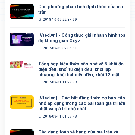
Các phương pháp tính định thức của ma
trận
2018-10-09 22:34:59
[Vted.vn] - Công thức giải nhanh hình toạ
độ không gian Oxyz
2017-03-08 02:06:51
Tổng hợp kiến thức cần nhớ về 5 khối đa
diện đều, khối tứ diện đều, khối lập
phương. khối bát diện đều, khối 12 mặt
đều, khối 20 mặt đều
2017-09-01 11:28:23
[Vted.vn] - Các bất đẳng thức cơ bản cần
nhớ áp dụng trong các bài toán giá trị lớn
nhất và giá trị nhỏ nhất
2018-08-11 01:57:48
Các dạng toán về hạng của ma trận và