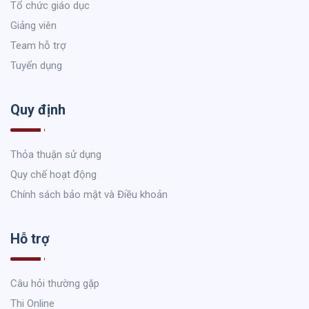
Tổ chức giáo dục
Giảng viên
Team hỗ trợ
Tuyển dụng
Quy định
Thỏa thuận sử dụng
Quy chế hoạt động
Chính sách bảo mật và Điều khoản
Hỗ trợ
Câu hỏi thường gặp
Thi Online