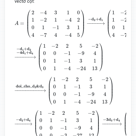
véctơ cột:
A
=
(
2
−
4
3
1
0
1
−
2
1
−
4
2
0
1
−
1
3
1
4
−
7
4
−
4
5
)
→
−
d
2
+
d
1
(
1
−
⎛
⎞
⎛
2
−
4
3
1
0
1
−
2
⎜

⎟

⎜

⎜

⎟

⎜

1
−
2
1
−
4
2
1
−
2
−
d
+
d
2
1
⎜
⎟
⎜
=
−
−−−−
→
A
0
1
−
1
3
1
0
1
⎝
⎠
⎝
4
−
7
4
−
4
5
4
−
7
→
−
d
1
+
d
2
−
4
d
1
+
d
4
(
1
−
2
2
5
−
2
0
0
−
1
−
9
4
0
1
−
1
3
1
0
1
−
4
⎛
⎞
1
−
2
2
5
−
2
−
d
+
d
⎜

⎟

1
2
⎜

⎟

0
0
−
1
−
9
4
−
4
d
+
d
1
4
⎜
⎟
−
−−−−−
→
0
1
−
1
3
1
⎝
⎠
0
1
−
4
−
24
13
→
d
o
i
_
c
h
o
_
d
2
&
d
3
(
1
−
2
2
5
−
2
0
1
−
1
3
1
0
0
−
1
−
9
4
0
1
−
4
−
⎛
⎞
1
−
2
2
5
−
2
⎜

⎟

⎜

⎟

0
1
−
1
3
1
d
o
i
_
c
h
o
_
d
&
d
2
3
⎜
⎟
−
−−−−−−−−−
→
0
0
−
1
−
9
4
⎝
⎠
0
1
−
4
−
24
13
→
−
d
2
+
d
4
(
1
−
2
2
5
−
2
0
1
−
1
3
1
0
0
−
1
−
9
4
0
0
−
3
−
27
12
)
→
⎛
⎞
⎛
1
−
2
2
5
−
2
1
⎜

⎟

⎜

⎜

⎟

⎜

0
1
−
1
3
1
0
−
d
+
d
−
3
d
+
d
2
4
3
4
⎜
⎟
⎜
−
−−−−
→
−
−−−−−
→
0
0
−
1
−
9
4
0
⎝
⎠
⎝
0
0
−
3
−
27
12
0