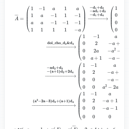
A
¯
=
(
1
−
1
a
1
a
1
a
−
1
1
−
1
a
a
−
1
−
1
−
1
1
1
1
1
−
a
)
→
−
d
1
+
d
2
−
⎛
⎞
⎛
−
d
+
d
1
1
−
1
1
a
a
1
2
−
a
d
+
d
⎜

⎟

⎜

1
3
⎜

⎟

⎜

0
1
−
1
1
−
1
−
d
+
d
a
a
1
4
¯
¯¯
¯
⎜
⎟
⎜
=
−
−−−−−
→
A
−
1
−
1
−
1
0
2
⎝
⎠
⎝
a
a
1
1
1
1
−
0
a
⎛
1
−
1
a
⎜

⎜

0
2
−
+
1
d
o
i
_
c
h
o
_
d
&
d
a
2
4
⎜
−
−−−−−−−−−
→
2
0
2
−
−
1
⎝
a
a
0
+
1
−
−
1
a
a
⎛
1
−
1
a
−
a
d
+
d
⎜

2
3
⎜

−
(
a
+
1
)
d
+
2
d
0
2
−
+
1
a
2
4
⎜
−
−−−−−−−−−
→
0
0
−
−
1
⎝
a
2
0
0
−
2
−
3
a
a
⎛
1
−
1
a
⎜

⎜

0
2
−
+
1
a
2
(
a
−
2
a
−
3
)
d
+
(
a
+
1
)
d
⎜

3
4
⎜
−
−−−−−−−−−−−−−−
→
0
0
−
−
1
a
⎝
0
0
0
(
3
a
=
−
1
⇒
r
(
A
)
=
r
(
A
¯
)
=
2
<
4
¯
¯¯
¯