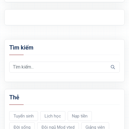
Tìm kiếm
Thẻ
Tuyển sinh
Lịch học
Nạp tiền
Đời sống
Đội ngũ Mod vted
Giảng viên