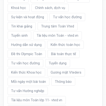
Khoá học
Chính sách, dịch vụ
Sự kiện và hoạt động
Tư vấn học đường
Tin khai giảng
Trung tâm Toán Vted
Tuyển sinh
Tài liệu môn Toán - vted.vn
Hướng dẫn sử dụng
Kiến thức toán học
Đề thi Olympic Toán
Bài toán thực tế
Tư vấn học đường
Tuyển dụng
Kiến thức Khoa học
Gương mặt Vteders
Mỗi ngày một bài toán
Thông báo
Tư vấn Hướng nghiệp
Tài liệu môn Toán lớp 11- vted.vn