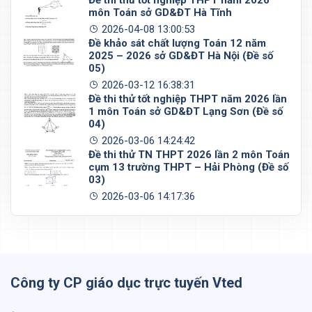
môn Toán sở GD&ĐT Hà Tĩnh
2026-04-08 13:00:53
Đề khảo sát chất lượng Toán 12 năm
2025 – 2026 sở GD&ĐT Hà Nội (Đề số
05)
2026-03-12 16:38:31
Đề thi thử tốt nghiệp THPT năm 2026 lần
1 môn Toán sở GD&ĐT Lạng Sơn (Đề số
04)
2026-03-06 14:24:42
Đề thi thử TN THPT 2026 lần 2 môn Toán
cụm 13 trường THPT – Hải Phòng (Đề số
03)
2026-03-06 14:17:36
Công ty CP giáo dục trực tuyến Vted