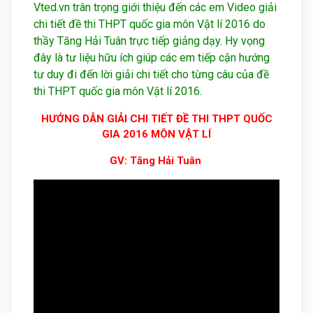
Vted.vn trân trọng giới thiệu đến các em Video giải
chi tiết đề thi THPT quốc gia môn Vật lí 2016 do
thầy Tăng Hải Tuân trực tiếp giảng dạy. Hy vọng
đây là tư liệu hữu ích giúp các em tiếp cận hướng
tư duy đi đến lời giải chi tiết cho từng câu của đề
thi THPT quốc gia môn Vật lí 2016.
HƯỚNG DẪN GIẢI CHI TIẾT ĐỀ THI THPT QUỐC
GIA 2016 MÔN VẬT LÍ
GV: Tăng Hải Tuân